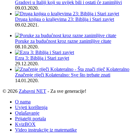
Gradovi u Italiji koji su uvijek bili i ostati će zanimljivi
09.03.2020.
Druga knjiga o kraljevima 23: Biblija i Stari zavjet
09.02.2021.
Poruke za budućnost kroz razne zanimljive citate
08.10.2020.
Ezra 3: Biblija i Stari zavjet
29.12.2020.
Značenje riječi Kolateralno: Sve što trebate znati
14.01.2020.
© 2026
Zabavni NET
- Za sve generacije!
O nama
Uvjeti korištenja
Oglašavanje
Prijatelji portala
KvizBOX
Video instrukcije iz matematike