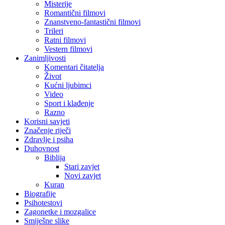
Misterije
Romantični filmovi
Znanstveno-fantastični filmovi
Trileri
Ratni filmovi
Vestern filmovi
Zanimljivosti
Komentari čitatelja
Život
Kućni ljubimci
Video
Sport i klađenje
Razno
Korisni savjeti
Značenje riječi
Zdravlje i psiha
Duhovnost
Biblija
Stari zavjet
Novi zavjet
Kuran
Biografije
Psihotestovi
Zagonetke i mozgalice
Smiješne slike