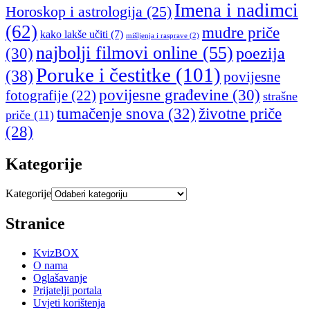
Imena i nadimci
Horoskop i astrologija
(25)
(62)
mudre priče
kako lakše učiti
(7)
mišljenja i rasprave
(2)
najbolji filmovi online
(55)
poezija
(30)
Poruke i čestitke
(101)
(38)
povijesne
povijesne građevine
(30)
fotografije
(22)
strašne
tumačenje snova
(32)
životne priče
priče
(11)
(28)
Kategorije
Kategorije
Stranice
KvizBOX
O nama
Oglašavanje
Prijatelji portala
Uvjeti korištenja