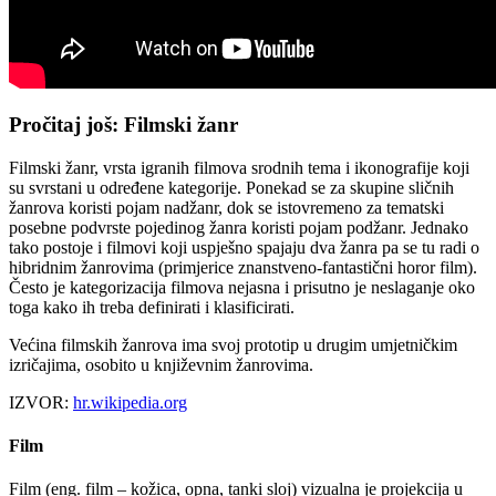
Pročitaj još: Filmski žanr
Filmski žanr, vrsta igranih filmova srodnih tema i ikonografije koji
su svrstani u određene kategorije. Ponekad se za skupine sličnih
žanrova koristi pojam nadžanr, dok se istovremeno za tematski
posebne podvrste pojedinog žanra koristi pojam podžanr. Jednako
tako postoje i filmovi koji uspješno spajaju dva žanra pa se tu radi o
hibridnim žanrovima (primjerice znanstveno-fantastični horor film).
Često je kategorizacija filmova nejasna i prisutno je neslaganje oko
toga kako ih treba definirati i klasificirati.
Većina filmskih žanrova ima svoj prototip u drugim umjetničkim
izričajima, osobito u književnim žanrovima.
IZVOR:
hr.wikipedia.org
Film
Film (eng. film – kožica, opna, tanki sloj) vizualna je projekcija u