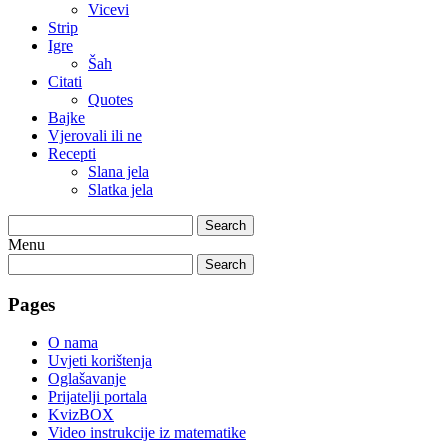
Vicevi
Strip
Igre
Šah
Citati
Quotes
Bajke
Vjerovali ili ne
Recepti
Slana jela
Slatka jela
Search
Menu
Search
Pages
O nama
Uvjeti korištenja
Oglašavanje
Prijatelji portala
KvizBOX
Video instrukcije iz matematike