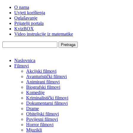
O nama
Uvjeti korištenja
Oglašavanje
Prijatelji portala
KvizBOX
Video instrukcije iz matematike
Pretraga
Naslovnica
Filmovi
Akcijski filmovi
Avanturistički filmovi
Animirani filmovi
Biografski filmovi
Komedije
Kriminalistički filmovi
Dokumentarni filmovi
Drame
Obiteljski filmovi
Povijesni filmovi
Horror filmovi
Mjuzikli