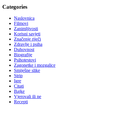
Categories
Naslovnica
Filmovi
Zanimljivosti
Korisni savjeti
Značenje riječi
Zdravlje i psiha
Duhovnost
Biografije
Psihotestovi
Zagonetke i mozgalice
Smiješne slike
Strip
Igre
Citati
Bajke
Vjerovali ili ne
Recepti