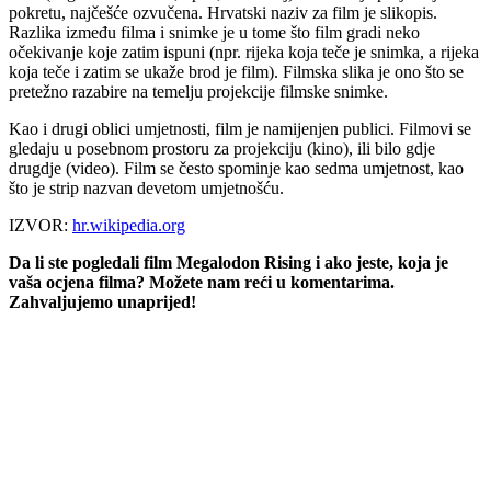
pokretu, najčešće ozvučena. Hrvatski naziv za film je slikopis.
Razlika između filma i snimke je u tome što film gradi neko
očekivanje koje zatim ispuni (npr. rijeka koja teče je snimka, a rijeka
koja teče i zatim se ukaže brod je film). Filmska slika je ono što se
pretežno razabire na temelju projekcije filmske snimke.
Kao i drugi oblici umjetnosti, film je namijenjen publici. Filmovi se
gledaju u posebnom prostoru za projekciju (kino), ili bilo gdje
drugdje (video). Film se često spominje kao sedma umjetnost, kao
što je strip nazvan devetom umjetnošću.
IZVOR:
hr.wikipedia.org
Da li ste pogledali film Megalodon Rising i ako jeste, koja je
vaša ocjena filma? Možete nam reći u komentarima.
Zahvaljujemo unaprijed!