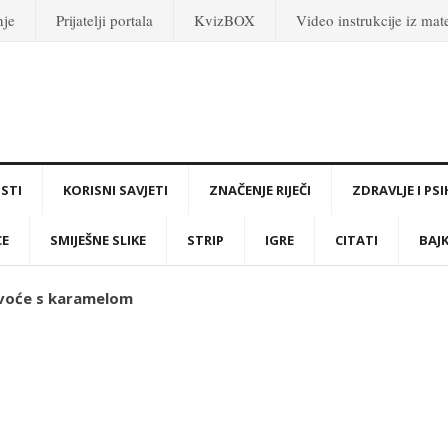
nje
Prijatelji portala
KvizBOX
Video instrukcije iz ma
STI
KORISNI SAVJETI
ZNAČENJE RIJEČI
ZDRAVLJE I PS
CE
SMIJEŠNE SLIKE
STRIP
IGRE
CITATI
BAJ
 voće s karamelom