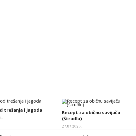
d trešanja i jagoda
Recept za običnu savijaču
4.
(štrudlu)
27.07.2023.