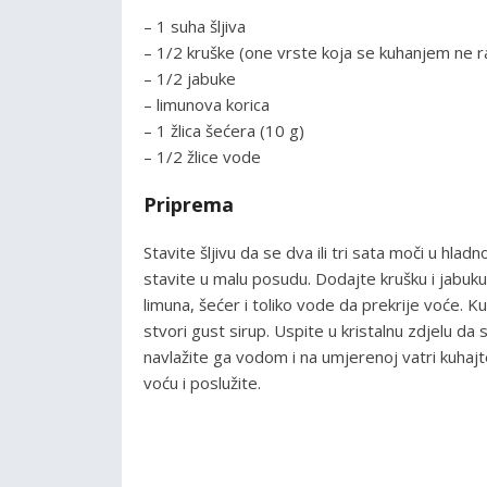
– 1 suha šljiva
– 1/2 kruške (one vrste koja se kuhanjem ne 
– 1/2 jabuke
– limunova korica
– 1 žlica šećera (10 g)
– 1/2 žlice vode
Priprema
Stavite šljivu da se dva ili tri sata moči u hladno
stavite u malu posudu. Dodajte krušku i jabuku (o
limuna, šećer i toliko vode da prekrije voće.
stvori gust sirup. Uspite u kristalnu zdjelu da s
navlažite ga vodom i na umjerenoj vatri kuha
voću i poslužite.