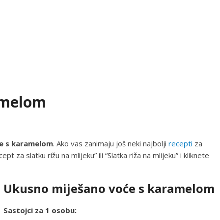
amelom
će s karamelom
. Ako vas zanimaju još neki najbolji
recepti
za
ept za slatku rižu na mlijeku” ili “Slatka riža na mlijeku” i kliknete
Ukusno miješano voće s karamelom
Sastojci za 1 osobu: