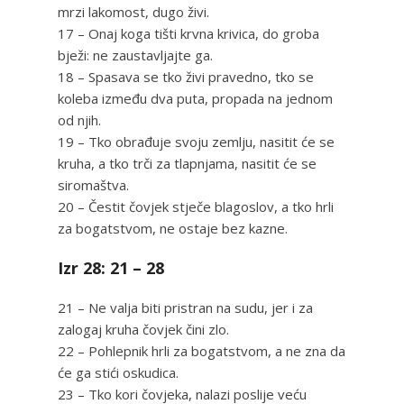
mrzi lakomost, dugo živi.
17 – Onaj koga tišti krvna krivica, do groba
bježi: ne zaustavljajte ga.
18 – Spasava se tko živi pravedno, tko se
koleba između dva puta, propada na jednom
od njih.
19 – Tko obrađuje svoju zemlju, nasitit će se
kruha, a tko trči za tlapnjama, nasitit će se
siromaštva.
20 – Čestit čovjek stječe blagoslov, a tko hrli
za bogatstvom, ne ostaje bez kazne.
Izr 28: 21 – 28
21 – Ne valja biti pristran na sudu, jer i za
zalogaj kruha čovjek čini zlo.
22 – Pohlepnik hrli za bogatstvom, a ne zna da
će ga stići oskudica.
23 – Tko kori čovjeka, nalazi poslije veću