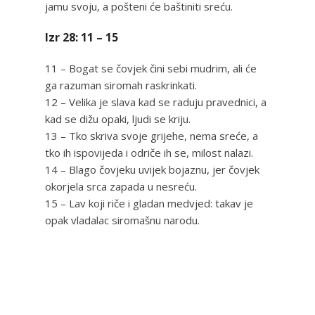
jamu svoju, a pošteni će baštiniti sreću.
Izr 28: 11 – 15
11 – Bogat se čovjek čini sebi mudrim, ali će
ga razuman siromah raskrinkati.
12 – Velika je slava kad se raduju pravednici, a
kad se dižu opaki, ljudi se kriju.
13 – Tko skriva svoje grijehe, nema sreće, a
tko ih ispovijeda i odriče ih se, milost nalazi.
14 – Blago čovjeku uvijek bojaznu, jer čovjek
okorjela srca zapada u nesreću.
15 – Lav koji riče i gladan medvjed: takav je
opak vladalac siromašnu narodu.