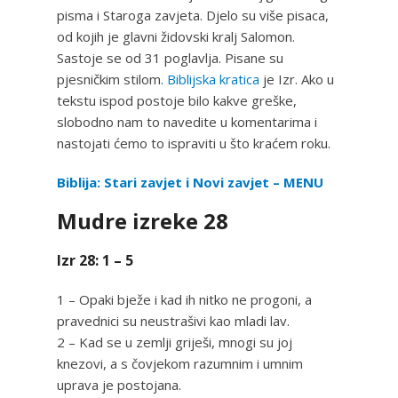
pisma i Staroga zavjeta. Djelo su više pisaca,
od kojih je glavni židovski kralj Salomon.
Sastoje se od 31 poglavlja. Pisane su
pjesničkim stilom.
Biblijska kratica
je Izr. Ako u
tekstu ispod postoje bilo kakve greške,
slobodno nam to navedite u komentarima i
nastojati ćemo to ispraviti u što kraćem roku.
Biblija: Stari zavjet i Novi zavjet – MENU
Mudre izreke 28
Izr 28: 1 – 5
1 – Opaki bježe i kad ih nitko ne progoni, a
pravednici su neustrašivi kao mladi lav.
2 – Kad se u zemlji griješi, mnogi su joj
knezovi, a s čovjekom razumnim i umnim
uprava je postojana.