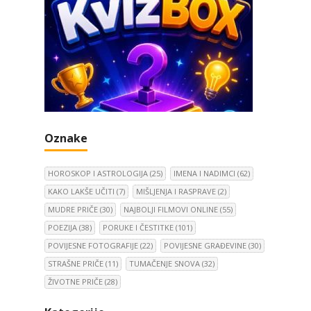
Oznake
HOROSKOP I ASTROLOGIJA
(25)
IMENA I NADIMCI
(62)
KAKO LAKŠE UČITI
(7)
MIŠLJENJA I RASPRAVE
(2)
MUDRE PRIČE
(30)
NAJBOLJI FILMOVI ONLINE
(55)
POEZIJA
(38)
PORUKE I ČESTITKE
(101)
POVIJESNE FOTOGRAFIJE
(22)
POVIJESNE GRAĐEVINE
(30)
STRAŠNE PRIČE
(11)
TUMAČENJE SNOVA
(32)
ŽIVOTNE PRIČE
(28)