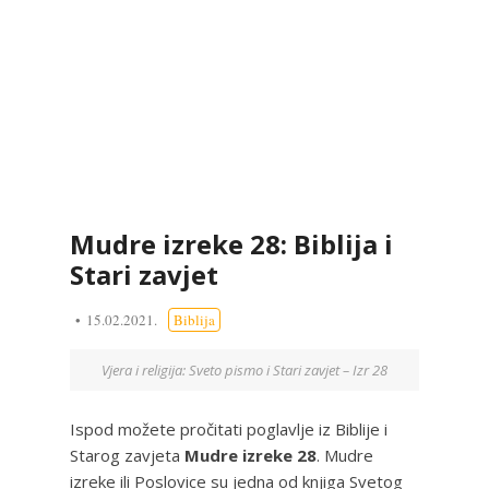
Mudre izreke 28: Biblija i
Stari zavjet
15.02.2021.
Biblija
Vjera i religija: Sveto pismo i Stari zavjet – Izr 28
Ispod možete pročitati poglavlje iz Biblije i
Starog zavjeta
Mudre izreke 28
. Mudre
izreke ili Poslovice su jedna od knjiga Svetog