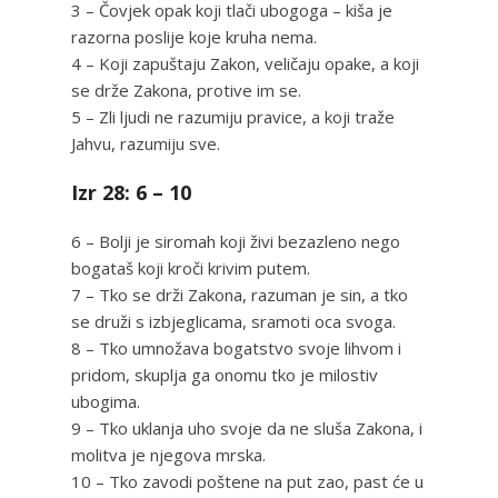
3 – Čovjek opak koji tlači ubogoga – kiša je
razorna poslije koje kruha nema.
4 – Koji zapuštaju Zakon, veličaju opake, a koji
se drže Zakona, protive im se.
5 – Zli ljudi ne razumiju pravice, a koji traže
Jahvu, razumiju sve.
Izr 28: 6 – 10
6 – Bolji je siromah koji živi bezazleno nego
bogataš koji kroči krivim putem.
7 – Tko se drži Zakona, razuman je sin, a tko
se druži s izbjeglicama, sramoti oca svoga.
8 – Tko umnožava bogatstvo svoje lihvom i
pridom, skuplja ga onomu tko je milostiv
ubogima.
9 – Tko uklanja uho svoje da ne sluša Zakona, i
molitva je njegova mrska.
10 – Tko zavodi poštene na put zao, past će u