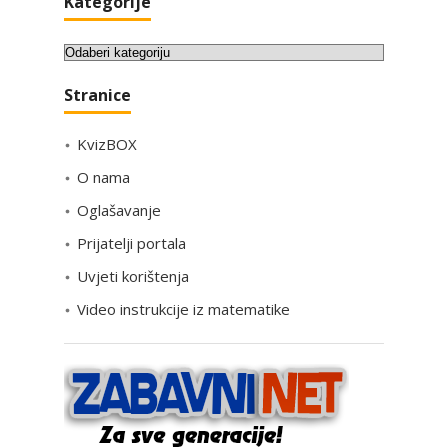
Kategorije
K
a
Stranice
t
e
KvizBOX
g
o
O nama
r
Oglašavanje
i
Prijatelji portala
j
e
Uvjeti korištenja
Video instrukcije iz matematike