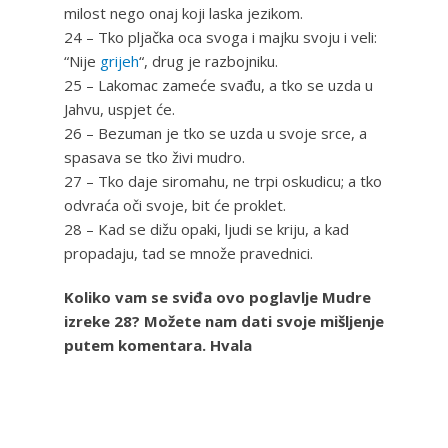
milost nego onaj koji laska jezikom.
24 – Tko pljačka oca svoga i majku svoju i veli:
“Nije
grijeh
“, drug je razbojniku.
25 – Lakomac zameće svađu, a tko se uzda u
Jahvu, uspjet će.
26 – Bezuman je tko se uzda u svoje srce, a
spasava se tko živi mudro.
27 – Tko daje siromahu, ne trpi oskudicu; a tko
odvraća oči svoje, bit će proklet.
28 – Kad se dižu opaki, ljudi se kriju, a kad
propadaju, tad se množe pravednici.
Koliko vam se sviđa ovo poglavlje Mudre
izreke 28? Možete nam dati svoje mišljenje
putem komentara. Hvala