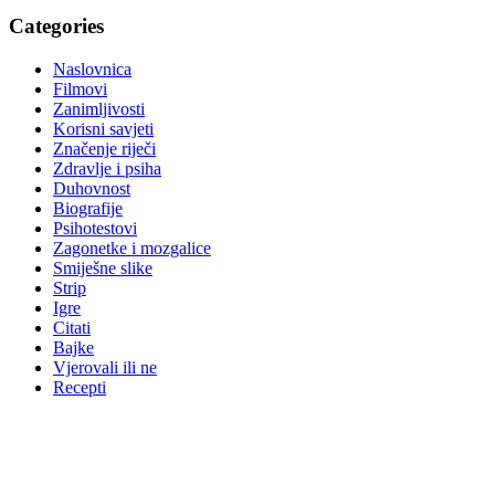
Categories
Naslovnica
Filmovi
Zanimljivosti
Korisni savjeti
Značenje riječi
Zdravlje i psiha
Duhovnost
Biografije
Psihotestovi
Zagonetke i mozgalice
Smiješne slike
Strip
Igre
Citati
Bajke
Vjerovali ili ne
Recepti