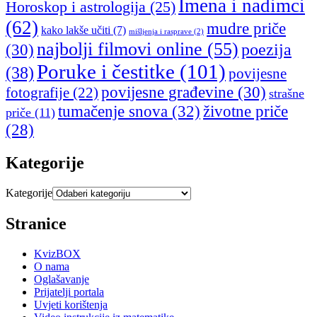
Imena i nadimci
Horoskop i astrologija
(25)
(62)
mudre priče
kako lakše učiti
(7)
mišljenja i rasprave
(2)
najbolji filmovi online
(55)
poezija
(30)
Poruke i čestitke
(101)
(38)
povijesne
povijesne građevine
(30)
fotografije
(22)
strašne
tumačenje snova
(32)
životne priče
priče
(11)
(28)
Kategorije
Kategorije
Stranice
KvizBOX
O nama
Oglašavanje
Prijatelji portala
Uvjeti korištenja