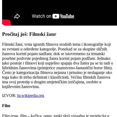
Pročitaj još: Filmski žanr
Filmski žanr, vrsta igranih filmova srodnih tema i ikonografije koji
su svrstani u određene kategorije. Ponekad se za skupine sličnih
žanrova koristi pojam nadžanr, dok se istovremeno za tematski
posebne podvrste pojedinog žanra koristi pojam podžanr. Jednako
tako postoje i filmovi koji uspješno spajaju dva žanra pa se tu radi o
hibridnim žanrovima (primjerice znanstveno-fantastični horor film).
Često je kategorizacija filmova nejasna i prisutno je neslaganje oko
toga kako ih treba definirati i klasificirati. Većina filmskih žanrova
ima svoj prototip u drugim umjetničkim izričajima, osobito u
književnim žanrovima.
IZVOR:
hr.wikipedia.org
Film
Film (eng. film – kožica, opna, tanki sloj) vizualna je projekcija u