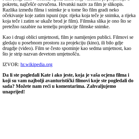
pokretu, najčešće ozvučena. Hrvatski naziv za film je slikopis.
Razlika između filma i snimke je u tome što film gradi neko
očekivanje koje zatim ispuni (npr. rijeka koja teče je snimka, a rijeka
koja teče i zatim se ukaže brod je film). Filmska slika je ono što se
pretežno razabire na temelju projekcije filmske snimke.
Kao i drugi oblici umjetnosti, film je namijenjen publici. Filmovi se
gledaju u posebnom prostoru za projekciju (kino), ili bilo gdje
drugdje (video). Film se često spominje kao sedma umjetnost, kao
što je strip nazvan devetom umjetnošću.
IZVOR:
hr.wikipedia.org
Da li ste pogledali Kate i ako jeste, koja je vaša ocjena filma i
koji su vam najbolji avanturistički filmovi koje ste pogledali do
sada? Možete nam reći u komentarima. Zahvaljujemo
unaprijed!