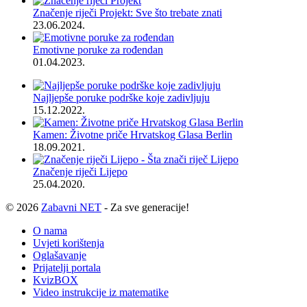
Značenje riječi Projekt: Sve što trebate znati
23.06.2024.
Emotivne poruke za rođendan
01.04.2023.
Najljepše poruke podrške koje zadivljuju
15.12.2022.
Kamen: Životne priče Hrvatskog Glasa Berlin
18.09.2021.
Značenje riječi Lijepo
25.04.2020.
© 2026
Zabavni NET
- Za sve generacije!
O nama
Uvjeti korištenja
Oglašavanje
Prijatelji portala
KvizBOX
Video instrukcije iz matematike