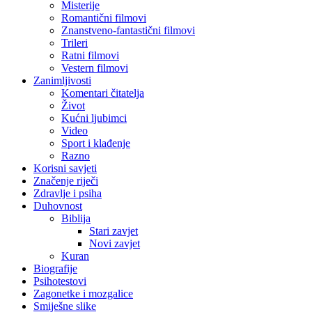
Misterije
Romantični filmovi
Znanstveno-fantastični filmovi
Trileri
Ratni filmovi
Vestern filmovi
Zanimljivosti
Komentari čitatelja
Život
Kućni ljubimci
Video
Sport i klađenje
Razno
Korisni savjeti
Značenje riječi
Zdravlje i psiha
Duhovnost
Biblija
Stari zavjet
Novi zavjet
Kuran
Biografije
Psihotestovi
Zagonetke i mozgalice
Smiješne slike