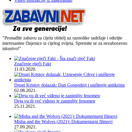
Video instrukcije iz matematike
"Pronađite zabavu za cijelu obitelj uz raznolike sadržaje i otkrijte
interesantne činjenice iz cijelog svijeta. Spremite se za nezaboravno
iskustvo!"
Značenje riječi Fakt
11.03.2020.
Drugi Kristov dolazak: Dan Gospodnji i uništenje antikrista
02.08.2021.
Deja vu ili već viđeno je zanimljiv fenomen
25.11.2021.
Misha and the Wolves (2021): Dokumentarni filmovi
27.09.2021.