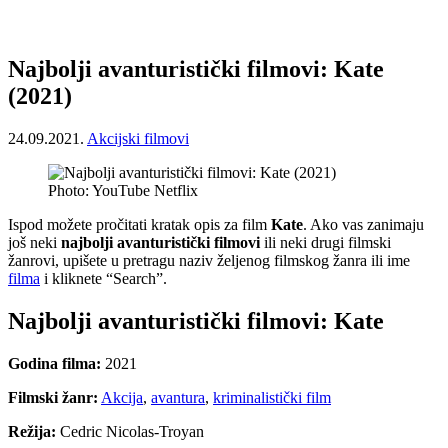
Najbolji avanturistički filmovi: Kate
(2021)
24.09.2021.
Akcijski filmovi
Photo: YouTube Netflix
Ispod možete pročitati kratak opis za film
Kate
. Ako vas zanimaju
još neki
najbolji avanturistički filmovi
ili neki drugi filmski
žanrovi, upišete u pretragu naziv željenog filmskog žanra ili ime
filma
i kliknete “Search”.
Najbolji avanturistički filmovi: Kate
Godina filma:
2021
Filmski žanr:
Akcija
,
avantura
,
kriminalistički film
Režija:
Cedric Nicolas-Troyan