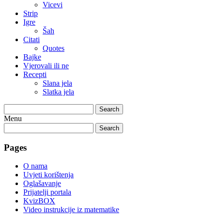
Vicevi
Strip
Igre
Šah
Citati
Quotes
Bajke
Vjerovali ili ne
Recepti
Slana jela
Slatka jela
Search
Menu
Search
Pages
O nama
Uvjeti korištenja
Oglašavanje
Prijatelji portala
KvizBOX
Video instrukcije iz matematike