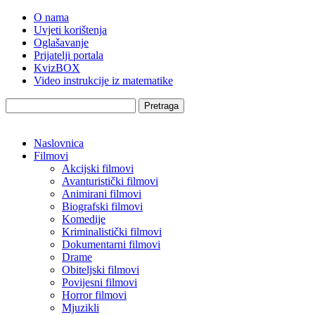
O nama
Uvjeti korištenja
Oglašavanje
Prijatelji portala
KvizBOX
Video instrukcije iz matematike
Pretraga
Naslovnica
Filmovi
Akcijski filmovi
Avanturistički filmovi
Animirani filmovi
Biografski filmovi
Komedije
Kriminalistički filmovi
Dokumentarni filmovi
Drame
Obiteljski filmovi
Povijesni filmovi
Horror filmovi
Mjuzikli