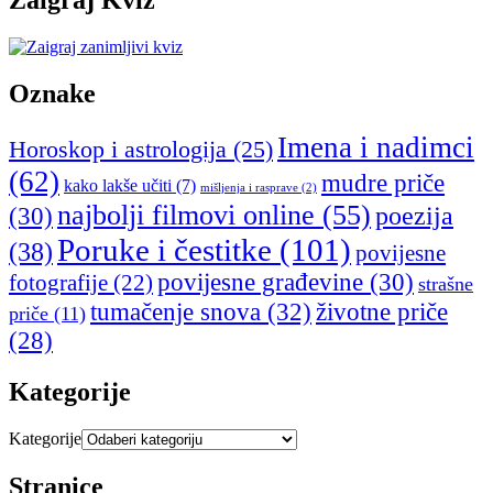
Zaigraj Kviz
Oznake
Imena i nadimci
Horoskop i astrologija
(25)
(62)
mudre priče
kako lakše učiti
(7)
mišljenja i rasprave
(2)
najbolji filmovi online
(55)
poezija
(30)
Poruke i čestitke
(101)
(38)
povijesne
povijesne građevine
(30)
fotografije
(22)
strašne
tumačenje snova
(32)
životne priče
priče
(11)
(28)
Kategorije
Kategorije
Stranice