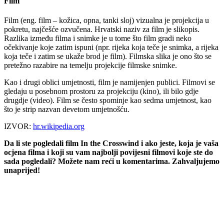
Film
Film (eng. film – kožica, opna, tanki sloj) vizualna je projekcija u
pokretu, najčešće ozvučena. Hrvatski naziv za film je slikopis.
Razlika između filma i snimke je u tome što film gradi neko
očekivanje koje zatim ispuni (npr. rijeka koja teče je snimka, a rijeka
koja teče i zatim se ukaže brod je film). Filmska slika je ono što se
pretežno razabire na temelju projekcije filmske snimke.
Kao i drugi oblici umjetnosti, film je namijenjen publici. Filmovi se
gledaju u posebnom prostoru za projekciju (kino), ili bilo gdje
drugdje (video). Film se često spominje kao sedma umjetnost, kao
što je strip nazvan devetom umjetnošću.
IZVOR:
hr.wikipedia.org
Da li ste pogledali film In the Crosswind i ako jeste, koja je vaša
ocjena filma i koji su vam najbolji povijesni filmovi koje ste do
sada pogledali? Možete nam reći u komentarima. Zahvaljujemo
unaprijed!