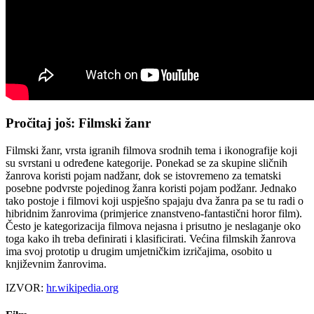
Pročitaj još: Filmski žanr
Filmski žanr, vrsta igranih filmova srodnih tema i ikonografije koji
su svrstani u određene kategorije. Ponekad se za skupine sličnih
žanrova koristi pojam nadžanr, dok se istovremeno za tematski
posebne podvrste pojedinog žanra koristi pojam podžanr. Jednako
tako postoje i filmovi koji uspješno spajaju dva žanra pa se tu radi o
hibridnim žanrovima (primjerice znanstveno-fantastični horor film).
Često je kategorizacija filmova nejasna i prisutno je neslaganje oko
toga kako ih treba definirati i klasificirati. Većina filmskih žanrova
ima svoj prototip u drugim umjetničkim izričajima, osobito u
književnim žanrovima.
IZVOR:
hr.wikipedia.org