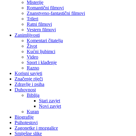
Misterije
Romantični filmovi
Znanstveno-fantastični filmovi
Trileri
Ratni filmovi
Vestern filmovi
Zanimljivosti
Komentari čitatelja
Život
Kućni ljubimci
Video
Sport i klađenje
Razno
Korisni savjeti
Značenje riječi
Zdravlje i psiha
Duhovnost
Biblija
Stari zavjet
Novi zavjet
Kuran
Biografije
Psihotestovi
Zagonetke i mozgalice
Smiješne slike