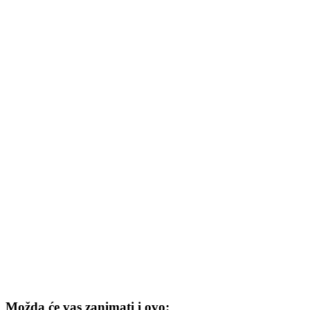
Možda će vas zanimati i ovo: