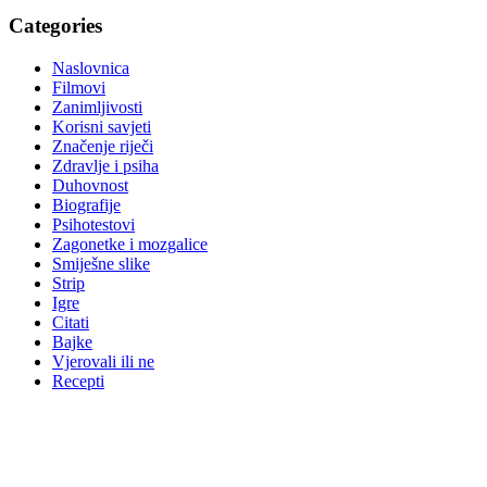
Categories
Naslovnica
Filmovi
Zanimljivosti
Korisni savjeti
Značenje riječi
Zdravlje i psiha
Duhovnost
Biografije
Psihotestovi
Zagonetke i mozgalice
Smiješne slike
Strip
Igre
Citati
Bajke
Vjerovali ili ne
Recepti