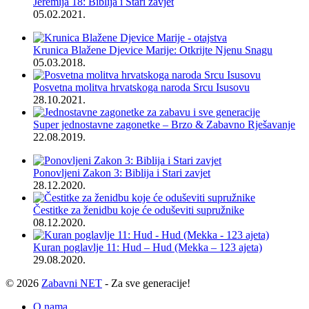
Jeremija 18: Biblija i Stari zavjet
05.02.2021.
Krunica Blažene Djevice Marije: Otkrijte Njenu Snagu
05.03.2018.
Posvetna molitva hrvatskoga naroda Srcu Isusovu
28.10.2021.
Super jednostavne zagonetke – Brzo & Zabavno Rješavanje
22.08.2019.
Ponovljeni Zakon 3: Biblija i Stari zavjet
28.12.2020.
Čestitke za ženidbu koje će oduševiti supružnike
08.12.2020.
Kuran poglavlje 11: Hud – Hud (Mekka – 123 ajeta)
29.08.2020.
© 2026
Zabavni NET
- Za sve generacije!
O nama