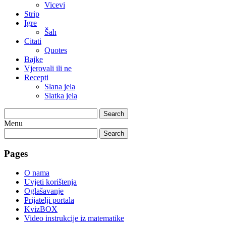
Vicevi
Strip
Igre
Šah
Citati
Quotes
Bajke
Vjerovali ili ne
Recepti
Slana jela
Slatka jela
Search
Menu
Search
Pages
O nama
Uvjeti korištenja
Oglašavanje
Prijatelji portala
KvizBOX
Video instrukcije iz matematike