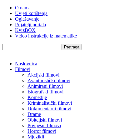
O nama
Uvjeti korištenja
Oglašavanje
Prijatelji portala
KvizBOX
Video instrukcije iz matematike
Pretraga
Naslovnica
Filmovi
Akcijski filmovi
Avanturistički filmovi
Animirani filmovi
Biografski filmovi
Komedije
Kriminalistički filmovi
Dokumentarni filmovi
Drame
Obiteljski filmovi
Povijesni filmovi
Horror filmovi
Mjuzikli