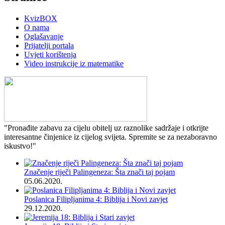
KvizBOX
O nama
Oglašavanje
Prijatelji portala
Uvjeti korištenja
Video instrukcije iz matematike
"Pronađite zabavu za cijelu obitelj uz raznolike sadržaje i otkrijte
interesantne činjenice iz cijelog svijeta. Spremite se za nezaboravno
iskustvo!"
Značenje riječi Palingeneza: Šta znači taj pojam
05.06.2020.
Poslanica Filipljanima 4: Biblija i Novi zavjet
29.12.2020.