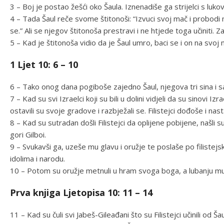
3 – Boj je postao žešći oko Šaula. Iznenadiše ga strijelci s luko
4 – Tada Šaul reče svome štitonoši: “Izvuci svoj mač i probodi
se.” Ali se njegov štitonoša prestravi i ne htjede toga učiniti. Z
5 – Kad je štitonoša vidio da je Šaul umro, baci se i on na svoj m
1 Ljet 10: 6 – 10
6 – Tako onog dana pogiboše zajedno Šaul, njegova tri sina i 
7 – Kad su svi Izraelci koji su bili u dolini vidjeli da su sinovi I
ostavili su svoje gradove i razbježali se. Filistejci dođoše i nas
8 – Kad su sutradan došli Filistejci da oplijene pobijene, našli
gori Gilboi.
9 – Svukavši ga, uzeše mu glavu i oružje te poslaše po filistejsk
idolima i narodu.
10 – Potom su oružje metnuli u hram svoga boga, a lubanju mu 
Prva knjiga Ljetopisa 10: 11 – 14
11 – Kad su čuli svi Jabeš-Gileađani što su Filistejci učinili od Šau