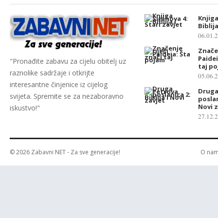
Knjiga
Biblij
06.01.
Značen
Paidei
"Pronađite zabavu za cijelu obitelj uz
taj p
raznolike sadržaje i otkrijte
05.06.
interesantne činjenice iz cijelog
Druga
svijeta. Spremite se za nezaboravno
poslan
Novi z
iskustvo!"
27.12.
© 2026
Zabavni NET
- Za sve generacije!
O na