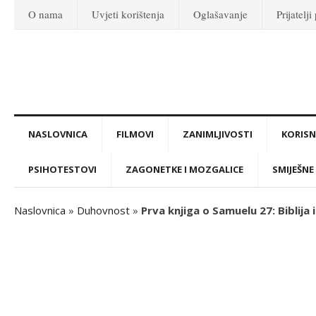
O nama
Uvjeti korištenja
Oglašavanje
Prijatelji
NASLOVNICA
FILMOVI
ZANIMLJIVOSTI
KORISNI
PSIHOTESTOVI
ZAGONETKE I MOZGALICE
SMIJEŠNE 
Naslovnica
»
Duhovnost
»
Prva knjiga o Samuelu 27: Biblija i