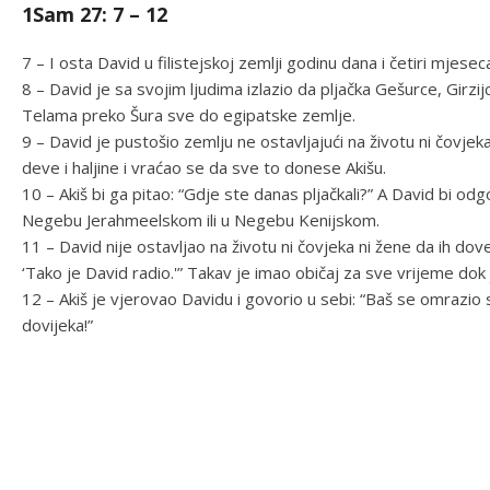
1Sam 27: 7 – 12
7 – I osta David u filistejskoj zemlji godinu dana i četiri mjesec
8 – David je sa svojim ljudima izlazio da pljačka Gešurce, Girzij
Telama preko Šura sve do egipatske zemlje.
9 – David je pustošio zemlju ne ostavljajući na životu ni čovje
deve i haljine i vraćao se da sve to donese Akišu.
10 – Akiš bi ga pitao: “Gdje ste danas pljačkali?” A David bi odgo
Negebu Jerahmeelskom ili u Negebu Kenijskom.
11 – David nije ostavljao na životu ni čovjeka ni žene da ih doved
‘Tako je David radio.'” Takav je imao običaj za sve vrijeme dok j
12 – Akiš je vjerovao Davidu i govorio u sebi: “Baš se omrazio 
dovijeka!”