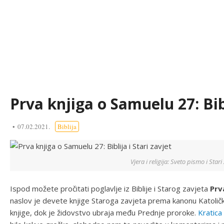
Prva knjiga o Samuelu 27: Bibl
07.02.2021.
Biblija
Vjera i religija: Sveto pismo i Star
Ispod možete pročitati poglavlje iz Biblije i Starog zavjeta
Prv
naslov je devete knjige Staroga zavjeta prema kanonu Katoličk
knjige, dok je židovstvo ubraja među Prednje proroke.
Kratica