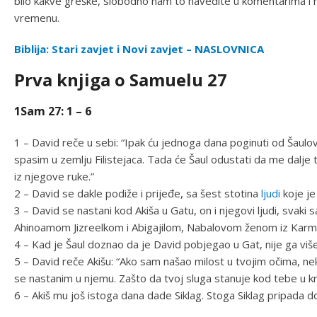
bilo kakve greške, slobodno nam to navedite u komentarima i n
vremenu.
Biblija: Stari zavjet i Novi zavjet – NASLOVNICA
Prva knjiga o Samuelu 27
1Sam 27: 1 – 6
1 – David reče u sebi: “Ipak ću jednoga dana poginuti od Šaul
spasim u zemlju Filistejaca. Tada će Šaul odustati da me dalje t
iz njegove ruke.”
2 – David se dakle podiže i prijeđe, sa šest stotina
ljudi
koje je
3 – David se nastani kod Akiša u Gatu, on i njegovi ljudi, svaki 
Ahinoamom Jizreelkom i Abigajilom, Nabalovom ženom iz Karm
4 – Kad je Šaul doznao da je David pobjegao u Gat, nije ga viš
5 – David reče Akišu: “Ako sam našao milost u tvojim očima, n
se nastanim u njemu. Zašto da tvoj sluga stanuje kod tebe u k
6 – Akiš mu još istoga dana dade Siklag. Stoga Siklag pripada 