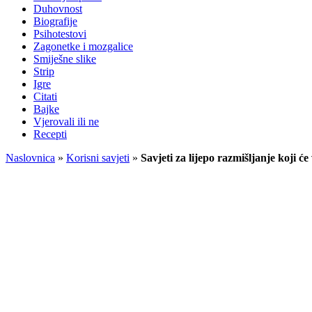
Duhovnost
Biografije
Psihotestovi
Zagonetke i mozgalice
Smiješne slike
Strip
Igre
Citati
Bajke
Vjerovali ili ne
Recepti
Naslovnica
»
Korisni savjeti
»
Savjeti za lijepo razmišljanje koji 