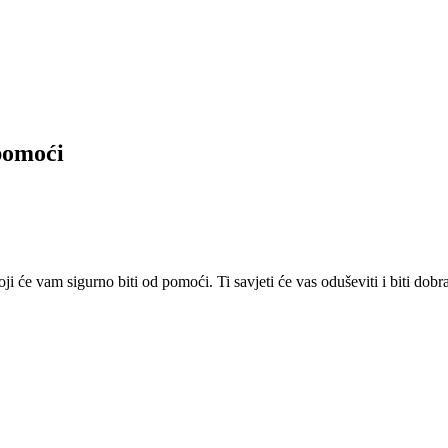
 pomoći
ji će vam sigurno biti od pomoći. Ti savjeti će vas oduševiti i biti dobr