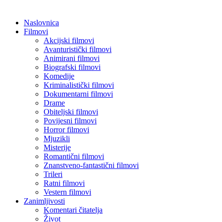
Naslovnica
Filmovi
Akcijski filmovi
Avanturistički filmovi
Animirani filmovi
Biografski filmovi
Komedije
Kriminalistički filmovi
Dokumentarni filmovi
Drame
Obiteljski filmovi
Povijesni filmovi
Horror filmovi
Mjuzikli
Misterije
Romantični filmovi
Znanstveno-fantastični filmovi
Trileri
Ratni filmovi
Vestern filmovi
Zanimljivosti
Komentari čitatelja
Život