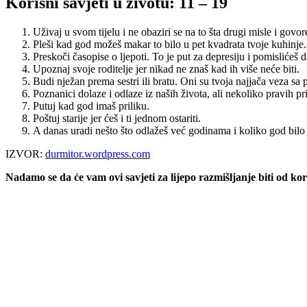
Korisni savjeti u životu: 11 – 19
Uživaj u svom tijelu i ne obaziri se na to šta drugi misle i govo
Pleši kad god možeš makar to bilo u pet kvadrata tvoje kuhinje.
Preskoči časopise o ljepoti. To je put za depresiju i pomislićeš da
Upoznaj svoje roditelje jer nikad ne znaš kad ih više neće biti.
Budi nježan prema sestri ili bratu. Oni su tvoja najjača veza sa
Poznanici dolaze i odlaze iz naših života, ali nekoliko pravih prij
Putuj kad god imaš priliku.
Poštuj starije jer ćeš i ti jednom ostariti.
A danas uradi nešto što odlažeš već godinama i koliko god bilo
IZVOR:
durmitor.wordpress.com
Nadamo se da će vam ovi savjeti za lijepo razmišljanje biti od korist