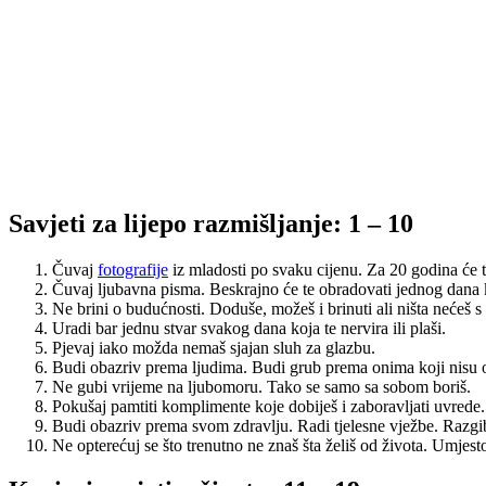
Savjeti za lijepo razmišljanje: 1 – 10
Čuvaj
fotografije
iz mladosti po svaku cijenu. Za 20 godina će ti
Čuvaj ljubavna pisma. Beskrajno će te obradovati jednog dana 
Ne brini o budućnosti. Doduše, možeš i brinuti ali ništa nećeš s 
Uradi bar jednu stvar svakog dana koja te nervira ili plaši.
Pjevaj iako možda nemaš sjajan sluh za glazbu.
Budi obazriv prema ljudima. Budi grub prema onima koji nisu o
Ne gubi vrijeme na ljubomoru. Tako se samo sa sobom boriš.
Pokušaj pamtiti komplimente koje dobiješ i zaboravljati uvrede.
Budi obazriv prema svom zdravlju. Radi tjelesne vježbe. Razgi
Ne opterećuj se što trenutno ne znaš šta želiš od života. Umjesto 