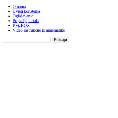
O nama
Uvjeti korištenja
Oglašavanje
Prijatelji portala
KvizBOX
Video instrukcije iz matematike
Pretraga