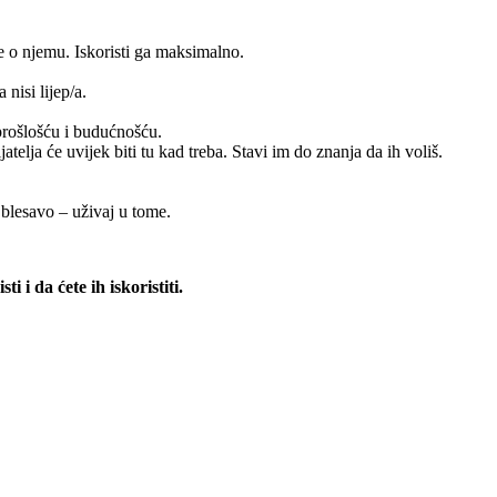
re o njemu. Iskoristi ga maksimalno.
 nisi lijep/a.
 prošlošću i budućnošću.
atelja će uvijek biti tu kad treba. Stavi im do znanja da ih voliš.
 blesavo – uživaj u tome.
i i da ćete ih iskoristiti.