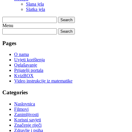
Slana jela
Slatka jela
Search
Menu
Search
Pages
O nama
Uvjeti korištenja
Oglašavanje
Prijatelji portala
KvizBOX
Video instrukcije iz matematike
Categories
Naslovnica
Filmovi
Zanimljivosti
Korisni savjeti
Značenje riječi
Zdravlje i psiha