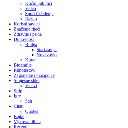
Kućni ljubimci
Video
Sport i klađenje
Razno
Korisni savjeti
Značenje riječi
Zdravlje i psiha
Duhovnost
Biblija
Stari zavjet
Novi zavjet
Kuran
Biografije
Psihotestovi
Zagonetke i mozgalice
Smiješne slike
Vicevi
Strip
Igre
Šah
Citati
Quotes
Bajke
Vjerovali ili ne
Recepti