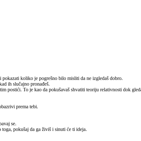
 pokazati koliko je pogrešno bilo misliti da ne izgledaš dobro.
kad ih slučajno pronađeš.
tim postići. To je kao da pokušavaš shvatiti teoriju relativnosti dok gled
bazrivi prema tebi.
bavaj se.
toga, pokušaj da ga živiš i sinuti će ti ideja.