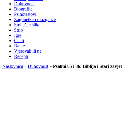
Duhovnost
Biografije
Psihotestovi
Zagonetke i mozgalice
Smiješne slike
Strip
Igre
Citati
Bajke
Vjerovali ili ne
Recepti
Naslovnica
»
Duhovnost
»
Psalmi 85 i 86: Biblija i Stari zavjet