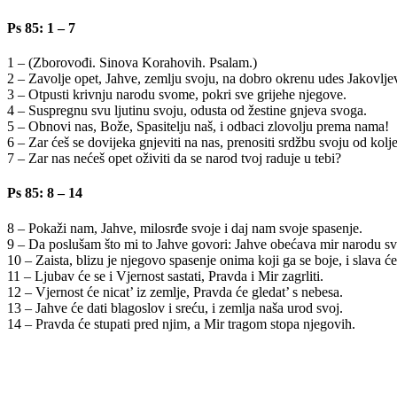
Ps 85: 1 – 7
1 – (Zborovođi. Sinova Korahovih. Psalam.)
2 – Zavolje opet, Jahve, zemlju svoju, na dobro okrenu udes Jakovlje
3 – Otpusti krivnju narodu svome, pokri sve grijehe njegove.
4 – Suspregnu svu ljutinu svoju, odusta od žestine gnjeva svoga.
5 – Obnovi nas, Bože, Spasitelju naš, i odbaci zlovolju prema nama!
6 – Zar ćeš se dovijeka gnjeviti na nas, prenositi srdžbu svoju od kol
7 – Zar nas nećeš opet oživiti da se narod tvoj raduje u tebi?
Ps 85: 8 – 14
8 – Pokaži nam, Jahve, milosrđe svoje i daj nam svoje spasenje.
9 – Da poslušam što mi to Jahve govori: Jahve obećava mir narodu sv
10 – Zaista, blizu je njegovo spasenje onima koji ga se boje, i slava će
11 – Ljubav će se i Vjernost sastati, Pravda i Mir zagrliti.
12 – Vjernost će nicat’ iz zemlje, Pravda će gledat’ s nebesa.
13 – Jahve će dati blagoslov i sreću, i zemlja naša urod svoj.
14 – Pravda će stupati pred njim, a Mir tragom stopa njegovih.