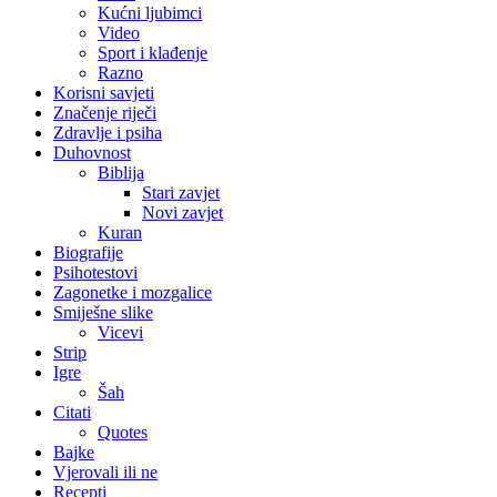
Kućni ljubimci
Video
Sport i klađenje
Razno
Korisni savjeti
Značenje riječi
Zdravlje i psiha
Duhovnost
Biblija
Stari zavjet
Novi zavjet
Kuran
Biografije
Psihotestovi
Zagonetke i mozgalice
Smiješne slike
Vicevi
Strip
Igre
Šah
Citati
Quotes
Bajke
Vjerovali ili ne
Recepti