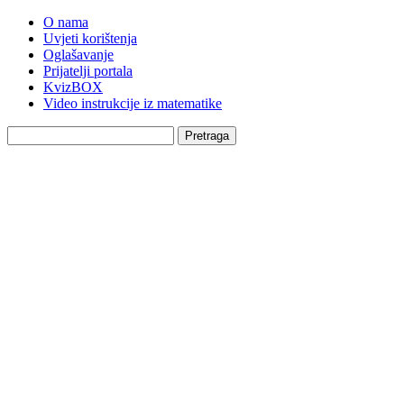
O nama
Uvjeti korištenja
Oglašavanje
Prijatelji portala
KvizBOX
Video instrukcije iz matematike
Pretraga