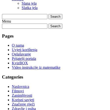
Slana jela
Slatka jela
Search
Menu
Search
Pages
O nama
Uvjeti korištenja
Oglašavanje
Prijatelji portala
KvizBOX
Video instrukcije iz matematike
Categories
Naslovnica
Filmovi
Zanimljivosti
Korisni savjeti
Značenje riječi
Zdravlje i psiha