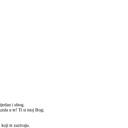
ijedan i ubog.
uzda u te! Ti si moj Bog;
 koji te zazivaju.