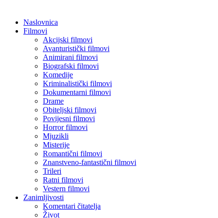
Naslovnica
Filmovi
Akcijski filmovi
Avanturistički filmovi
Animirani filmovi
Biografski filmovi
Komedije
Kriminalistički filmovi
Dokumentarni filmovi
Drame
Obiteljski filmovi
Povijesni filmovi
Horror filmovi
Mjuzikli
Misterije
Romantični filmovi
Znanstveno-fantastični filmovi
Trileri
Ratni filmovi
Vestern filmovi
Zanimljivosti
Komentari čitatelja
Život