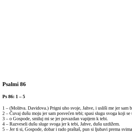
Psalmi 86
Ps 86: 1 – 5
1 – (Molitva. Davidova.) Prigni uho svoje, Jahve, i usliši me jer sam b
2 – Čuvaj dušu moju jer sam posvećen tebi; spasi slugu svoga koji se 
3 – o Gospode, smiluj mi se jer povazdan vapijem k tebi.
4 – Razveseli dušu sluge svoga jer k tebi, Jahve, dušu uzdižem.
5 – Jer ti si, Gospode, dobar i rado praštaš, pun si ljubavi prema svima