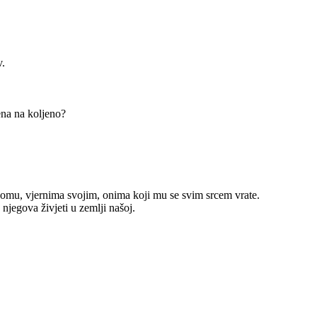
v.
jena na koljeno?
omu, vjernima svojim, onima koji mu se svim srcem vrate.
 njegova živjeti u zemlji našoj.