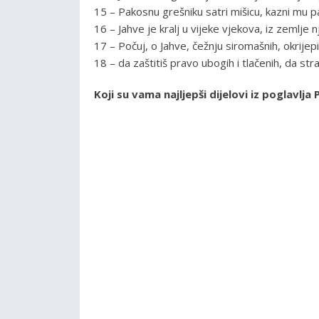
15 – Pakosnu grešniku satri mišicu, kazni mu p
16 – Jahve je kralj u vijeke vjekova, iz zemlje
17 – Počuj, o Jahve, čežnju siromašnih, okrijepi
18 – da zaštitiš pravo ubogih i tlačenih, da str
Koji su vama najljepši dijelovi iz poglavl