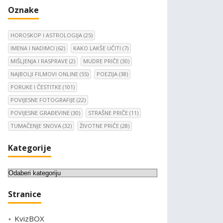
Oznake
HOROSKOP I ASTROLOGIJA
(25)
IMENA I NADIMCI
(62)
KAKO LAKŠE UČITI
(7)
MIŠLJENJA I RASPRAVE
(2)
MUDRE PRIČE
(30)
NAJBOLJI FILMOVI ONLINE
(55)
POEZIJA
(38)
PORUKE I ČESTITKE
(101)
POVIJESNE FOTOGRAFIJE
(22)
POVIJESNE GRAĐEVINE
(30)
STRAŠNE PRIČE
(11)
TUMAČENJE SNOVA
(32)
ŽIVOTNE PRIČE
(28)
Kategorije
K
a
Stranice
t
e
KvizBOX
g