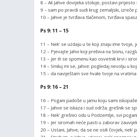
8 – Ali Jahve dovijeka stoluje, postavi prijesto 
9 – sam po pravdi sudi krug zemaljski, izreče
10 – Jahve je tvrđava tlačenom, tvrđava spas
Ps 9: 11 – 15
11 – Nek’ se uzdaju u te koji znaju ime tvoje, j
12 – Pjevajte Jahvi koji prebiva na Sionu, raz
13 – jer ih se spomenu kao osvetnik krvi i sir
14 – Smiluj mi se, Jahve: pogledaj nevolju u ko
15 – da naviještam sve hvale tvoje na vratima
Ps 9: 16 – 21
16 – Pogani padoše u jamu koju sami iskopaše,
17 – Jahve se iskaza i sud održa; grešnik se sp
18 – Nek’ grešnici odu u Podzemlje, svi pogan
19 – Jer siromah neće pasti u zaborav zauvijek
20 – Ustani, Jahve, da se ne osili čovjek, nek
21 – Strah im, o Jahve, utjeraj, nek’ spoznaju p