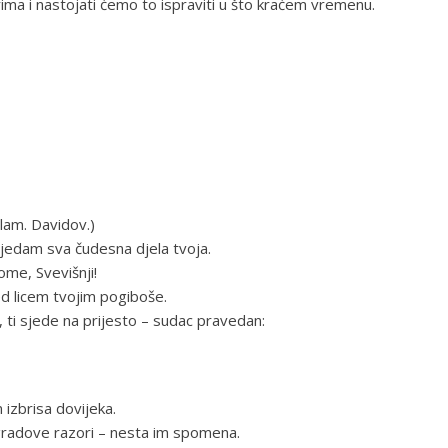
ma i nastojati ćemo to ispraviti u što kraćem vremenu.
lam. Davidov.)
ijedam sva čudesna djela tvoja.
ome, Svevišnji!
d licem tvojim pogiboše.
, ti sjede na prijesto – sudac pravedan:
izbrisa dovijeka.
 gradove razori – nesta im spomena.