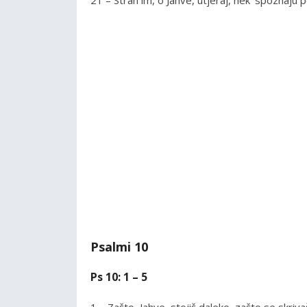
Psalmi 10
Ps 10: 1 – 5
1 – Zašto, Jahve, stojiš daleko, zašto se skriv