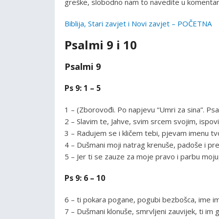
greške, slobodno nam to navedite u komentari
Biblija, Stari zavjet i Novi zavjet – POČETNA
Psalmi 9 i 10
Psalmi 9
Ps 9: 1 – 5
1 – (Zborovođi. Po napjevu “Umri za sina”. Psa
2 – Slavim te, Jahve, svim srcem svojim, ispov
3 – Radujem se i kličem tebi, pjevam imenu tv
4 – Dušmani moji natrag krenuše, padoše i pre
5 – Jer ti se zauze za moje pravo i parbu moju
Ps 9: 6 – 10
6 – ti pokara pogane, pogubi bezbošca, ime im 
7 – Dušmani klonuše, smrvljeni zauvijek, ti im