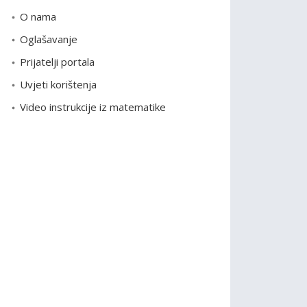
o
O nama
r
Oglašavanje
i
Prijatelji portala
j
e
Uvjeti korištenja
Video instrukcije iz matematike