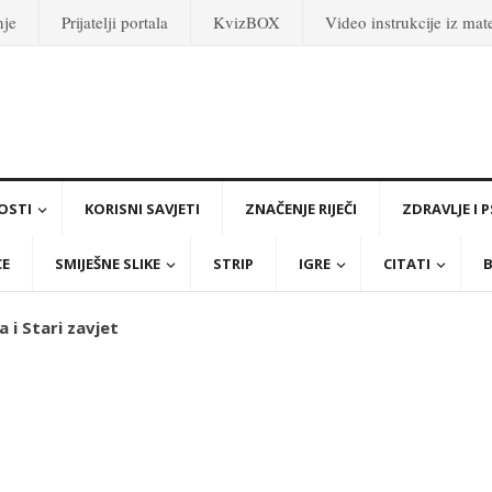
nje
Prijatelji portala
KvizBOX
Video instrukcije iz ma
OSTI
KORISNI SAVJETI
ZNAČENJE RIJEČI
ZDRAVLJE I 
CE
SMIJEŠNE SLIKE
STRIP
IGRE
CITATI
B
ja i Stari zavjet