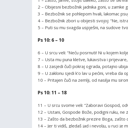
2 – Obijesni bezbožnik jadnika goni, u zamke 
3 – Bezbožnik se pohlepom hvali, lakomac psuje
4 – Bezbožnik zbori u obijesti svojoj: “Ne, is
5 – Puti su mu svagda uspješni, na sudove tvoje
Ps 10: 6 – 10
6 – U srcu veli: “Neću posrnuti! Ni u kojem kolj
7 – Usta mu puna kletve, lukavstva i prijevar
8 – U zasjedi čuči pokraj ograda, potajno ubij
9 – U zaklonu sjedi k’o lav u pećini, vreba da 
10 – Pritajen čuči na zemlji, od nasilja mu siro
Ps 10: 11 – 18
11 – U srcu svome veli: “Zaboravi Gospod, odvra
12 – Ustani, Gospode Bože, podigni ruku, ne 
13 – Zašto da bezbožnik prezire Boga, zašto da
14 – Jer ti vidiš, gledaš jad i nevolju, u ruci j