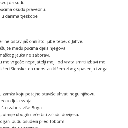
svoj da sudi:
 pucima osudu pravednu.
a u danima tjeskobe.
er ne ostavljaš onih što ljube tebe, o Jahve.
glašujte među pucima djela njegova,
omaškog jauka ne zaboravi.
ju me vrgoše neprijatelji moji, od vrata smrti izbavi me
 kćeri Sionske, da radostan kličem zbog spasenja tvoga.
 zamka koju potajno staviše uhvati nogu njihovu.
leo u djela svoja.
i što zaboraviše Boga.
, ufanje ubogih neće biti zaludu dovijeka.
’ pogani budu osuđeni pred tobom!
ogani da su smrtnici!