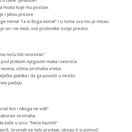
ga hvata koje mu postavi.
 i Jahvu prezire.
trage nema! Ta ni Boga nema!” I u tome sva mu je misao.
 on i ne misli, sve protivnike svoje prezire.
enu neću biti nesretan.”
e, pod jezikom njegovim muka i nesreća.
a nevina, očima siromaha vreba.
opljačka jadnika i da ga povuče u mrežu.
masi padaju.
ti lice i nikoga ne vidi!”
zaboravi siromaha.
 kaže u srcu: “Neće kazniti!”
e mjeriš. Siromah se tebi predaje, ubogu ti si pomoć!