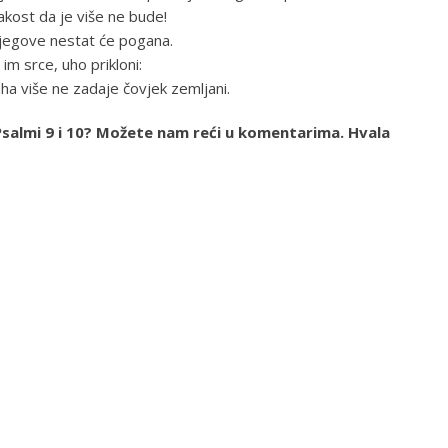
akost da je više ne bude!
 njegove nestat će pogana.
 im srce, uho prikloni:
aha više ne zadaje čovjek zemljani.
ja Psalmi 9 i 10? Možete nam reći u komentarima. Hvala