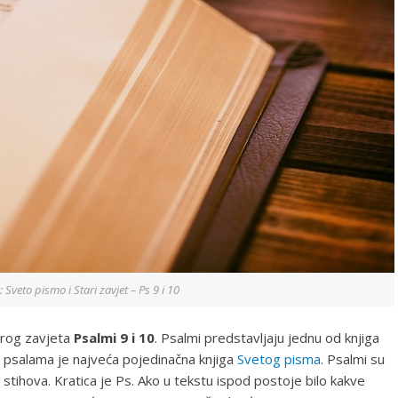
a: Sveto pismo i Stari zavjet – Ps 9 i 10
tarog zavjeta
Psalmi 9 i 10
. Psalmi predstavljaju jednu od knjiga
 psalama je najveća pojedinačna knjiga
Svetog pisma
. Psalmi su
 stihova. Kratica je Ps. Ako u tekstu ispod postoje bilo kakve