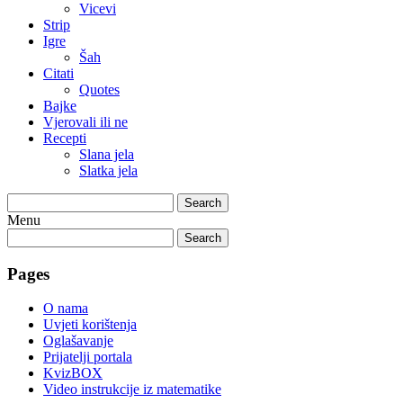
Vicevi
Strip
Igre
Šah
Citati
Quotes
Bajke
Vjerovali ili ne
Recepti
Slana jela
Slatka jela
Search
Menu
Search
Pages
O nama
Uvjeti korištenja
Oglašavanje
Prijatelji portala
KvizBOX
Video instrukcije iz matematike