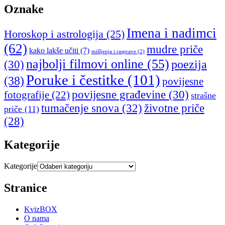
Oznake
Imena i nadimci
Horoskop i astrologija
(25)
(62)
mudre priče
kako lakše učiti
(7)
mišljenja i rasprave
(2)
najbolji filmovi online
(55)
poezija
(30)
Poruke i čestitke
(101)
(38)
povijesne
povijesne građevine
(30)
fotografije
(22)
strašne
tumačenje snova
(32)
životne priče
priče
(11)
(28)
Kategorije
Kategorije
Stranice
KvizBOX
O nama