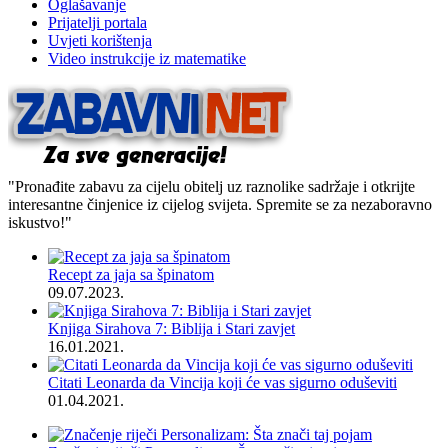
Oglašavanje
Prijatelji portala
Uvjeti korištenja
Video instrukcije iz matematike
"Pronađite zabavu za cijelu obitelj uz raznolike sadržaje i otkrijte
interesantne činjenice iz cijelog svijeta. Spremite se za nezaboravno
iskustvo!"
Recept za jaja sa špinatom
09.07.2023.
Knjiga Sirahova 7: Biblija i Stari zavjet
16.01.2021.
Citati Leonarda da Vincija koji će vas sigurno oduševiti
01.04.2021.