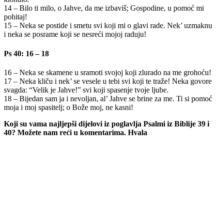
14 – Bilo ti milo, o Jahve, da me izbaviš; Gospodine, u pomoć mi
pohitaj!
15 – Neka se postide i smetu svi koji mi o glavi rade. Nek’ uzmaknu
i neka se posrame koji se nesreći mojoj raduju!
Ps 40: 16 – 18
16 – Neka se skamene u sramoti svojoj koji zlurado na me grohoću!
17 – Neka kliču i nek’ se vesele u tebi svi koji te traže! Neka govore
svagda: “Velik je Jahve!” svi koji spasenje tvoje ljube.
18 – Bijedan sam ja i nevoljan, al’ Jahve se brine za me. Ti si pomoć
moja i moj spasitelj; o Bože moj, ne kasni!
Koji su vama najljepši dijelovi iz poglavlja Psalmi iz Biblije 39 i
40? Možete nam reći u komentarima. Hvala