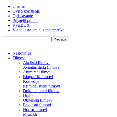
O nama
Uvjeti korištenja
Oglašavanje
Prijatelji portala
KvizBOX
Video instrukcije iz matematike
Pretraga
Naslovnica
Filmovi
Akcijski filmovi
Avanturistički filmovi
Animirani filmovi
Biografski filmovi
Komedije
Kriminalistički filmovi
Dokumentarni filmovi
Drame
Obiteljski filmovi
Povijesni filmovi
Horror filmovi
Mjuzikli