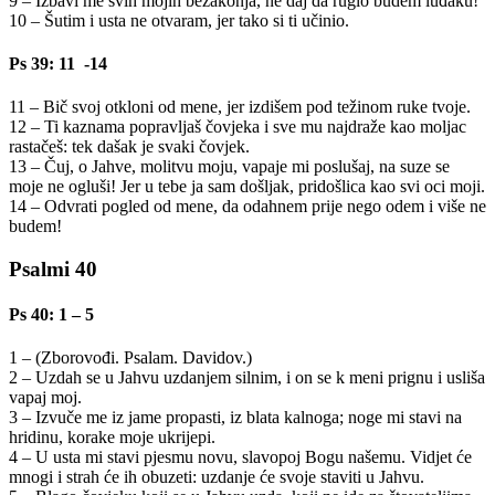
9 – Izbavi me svih mojih bezakonja, ne daj da ruglo budem luđaku!
10 – Šutim i usta ne otvaram, jer tako si ti učinio.
Ps 39: 11 -14
11 – Bič svoj otkloni od mene, jer izdišem pod težinom ruke tvoje.
12 – Ti kaznama popravljaš čovjeka i sve mu najdraže kao moljac
rastačeš: tek dašak je svaki čovjek.
13 – Čuj, o Jahve, molitvu moju, vapaje mi poslušaj, na suze se
moje ne ogluši! Jer u tebe ja sam došljak, pridošlica kao svi oci moji.
14 – Odvrati pogled od mene, da odahnem prije nego odem i više ne
budem!
Psalmi 40
Ps 40: 1 – 5
1 – (Zborovođi. Psalam. Davidov.)
2 – Uzdah se u Jahvu uzdanjem silnim, i on se k meni prignu i usliša
vapaj moj.
3 – Izvuče me iz jame propasti, iz blata kalnoga; noge mi stavi na
hridinu, korake moje ukrijepi.
4 – U usta mi stavi pjesmu novu, slavopoj Bogu našemu. Vidjet će
mnogi i strah će ih obuzeti: uzdanje će svoje staviti u Jahvu.