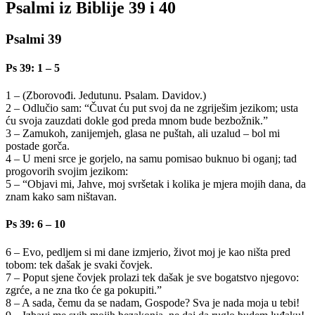
Psalmi iz Biblije 39 i 40
Psalmi 39
Ps 39: 1 – 5
1 – (Zborovođi. Jedutunu. Psalam. Davidov.)
2 – Odlučio sam: “Čuvat ću put svoj da ne zgriješim jezikom; usta
ću svoja zauzdati dokle god preda mnom bude bezbožnik.”
3 – Zamukoh, zanijemjeh, glasa ne puštah, ali uzalud – bol mi
postade gorča.
4 – U meni srce je gorjelo, na samu pomisao buknuo bi oganj; tad
progovorih svojim jezikom:
5 – “Objavi mi, Jahve, moj svršetak i kolika je mjera mojih dana, da
znam kako sam ništavan.
Ps 39: 6 – 10
6 – Evo, pedljem si mi dane izmjerio, život moj je kao ništa pred
tobom: tek dašak je svaki čovjek.
7 – Poput sjene čovjek prolazi tek dašak je sve bogatstvo njegovo:
zgrće, a ne zna tko će ga pokupiti.”
8 – A sada, čemu da se nadam, Gospode? Sva je nada moja u tebi!