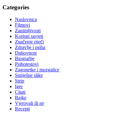
Categories
Naslovnica
Filmovi
Zanimljivosti
Korisni savjeti
Značenje riječi
Zdravlje i psiha
Duhovnost
Biografije
Psihotestovi
Zagonetke i mozgalice
Smiješne slike
Strip
Igre
Citati
Bajke
Vjerovali ili ne
Recepti