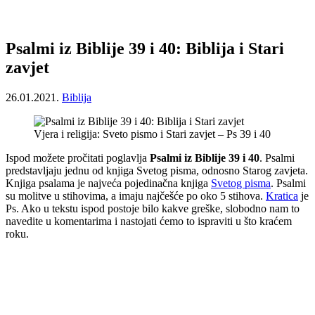
Psalmi iz Biblije 39 i 40: Biblija i Stari
zavjet
26.01.2021.
Biblija
Vjera i religija: Sveto pismo i Stari zavjet – Ps 39 i 40
Ispod možete pročitati poglavlja
Psalmi iz Biblije 39 i 40
. Psalmi
predstavljaju jednu od knjiga Svetog pisma, odnosno Starog zavjeta.
Knjiga psalama je najveća pojedinačna knjiga
Svetog pisma
. Psalmi
su molitve u stihovima, a imaju najčešće po oko 5 stihova.
Kratica
je
Ps. Ako u tekstu ispod postoje bilo kakve greške, slobodno nam to
navedite u komentarima i nastojati ćemo to ispraviti u što kraćem
roku.