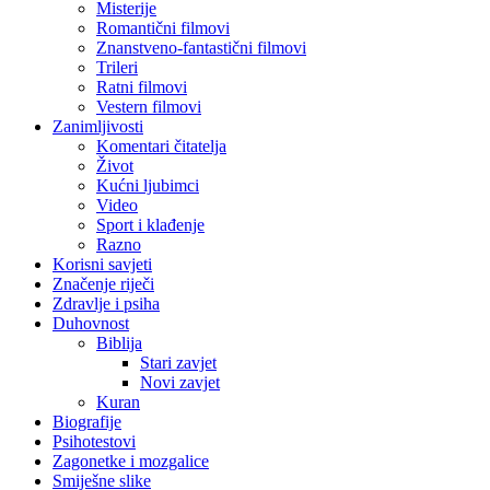
Misterije
Romantični filmovi
Znanstveno-fantastični filmovi
Trileri
Ratni filmovi
Vestern filmovi
Zanimljivosti
Komentari čitatelja
Život
Kućni ljubimci
Video
Sport i klađenje
Razno
Korisni savjeti
Značenje riječi
Zdravlje i psiha
Duhovnost
Biblija
Stari zavjet
Novi zavjet
Kuran
Biografije
Psihotestovi
Zagonetke i mozgalice
Smiješne slike