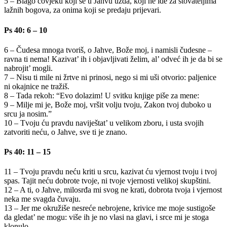
5 – Blago čovjeku koji se u Jahvu uzda, koji ne ide za štovateljima
lažnih bogova, za onima koji se predaju prijevari.
Ps 40: 6 – 10
6 – Čudesa mnoga tvoriš, o Jahve, Bože moj, i namisli čudesne –
ravna ti nema! Kazivat’ ih i objavljivati želim, al’ odveć ih je da bi se
nabrojit’ mogli.
7 – Nisu ti mile ni žrtve ni prinosi, nego si mi uši otvorio: paljenice
ni okajnice ne tražiš.
8 – Tada rekoh: “Evo dolazim! U svitku knjige piše za mene:
9 – Milje mi je, Bože moj, vršit volju tvoju, Zakon tvoj duboko u
srcu ja nosim.”
10 – Tvoju ću pravdu naviještat’ u velikom zboru, i usta svojih
zatvoriti neću, o Jahve, sve ti je znano.
Ps 40: 11 – 15
11 – Tvoju pravdu neću kriti u srcu, kazivat ću vjernost tvoju i tvoj
spas. Tajit neću dobrote tvoje, ni tvoje vjernosti velikoj skupštini.
12 – A ti, o Jahve, milosrđa mi svog ne krati, dobrota tvoja i vjernost
neka me svagda čuvaju.
13 – Jer me okružiše nesreće nebrojene, krivice me moje sustigoše
da gledat’ ne mogu: više ih je no vlasi na glavi, i srce mi je stoga
klonulo.