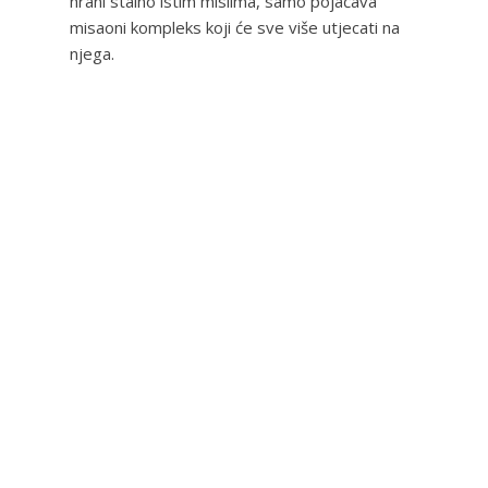
hrani stalno istim mislima, samo pojačava
misaoni kompleks koji će sve više utjecati na
njega.