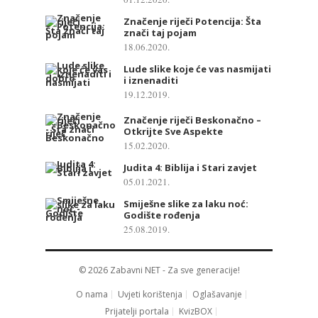
Značenje riječi Potencija: Šta
znači taj pojam
18.06.2020.
Lude slike koje će vas nasmijati
i iznenaditi
19.12.2019.
Značenje riječi Beskonačno –
Otkrijte Sve Aspekte
15.02.2020.
Judita 4: Biblija i Stari zavjet
05.01.2021.
Smiješne slike za laku noć:
Godište rođenja
25.08.2019.
© 2026
Zabavni NET
- Za sve generacije!
O nama
Uvjeti korištenja
Oglašavanje
Prijatelji portala
KvizBOX