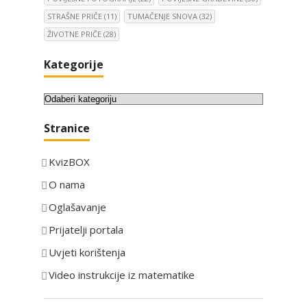
STRAŠNE PRIČE
(11)
TUMAČENJE SNOVA
(32)
ŽIVOTNE PRIČE
(28)
Kategorije
K
a
Stranice
t
e
KvizBOX
g
o
O nama
r
Oglašavanje
i
Prijatelji portala
j
e
Uvjeti korištenja
Video instrukcije iz matematike