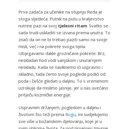
Prva zadaća za učenike na stupnju Reda je
stoga sljedeća: Putnik na putu u kraljevstvo
nutrine pazi na svoj
tjelesni ritam
. Svatko se
sada trudi uskladiti se izvana prema unutra. To
znači da on ne bi trebao paziti samo na svoje
misli, već i na pokrete svoga tijela.
Izbjegavamo dakle grozničave pokrete. Brz,
neskladan hod vodi vanjskom i unutarnjem
neskladu. Kada se naviknemo ići uspravno i
skladno, tada ćemo svoje poglede podići od
poda i češće gledati u daljinu. To s vremenom
uzrokuje da mislimo jasnije, jer u nas uvećano
pritječu kozmičke energije.
Uspravnim držanjem, pogledom u daljinu i
životom što teži prema
Bogu
, mi sudjelujemo
sve više u božanskom djelovanju, koje je u
svim oblicima života. Za pod prijanjaju tmurne