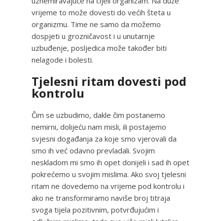
uznemiravajuće na cijeli organizam. Na duže
vrijeme to može dovesti do većih šteta u
organizmu. Time ne samo da možemo
dospjeti u grozničavost i u unutarnje
uzbuđenje, posljedica može također biti
nelagode i bolesti.
Tjelesni ritam dovesti pod
kontrolu
Čim se uzbudimo, dakle čim postanemo
nemirni, dolijeću nam misli, ili postajemo
svjesni događanja za koje smo vjerovali da
smo ih već odavno prevladali. Svojim
neskladom mi smo ih opet donijeli i sad ih opet
pokrećemo u svojim mislima. Ako svoj tjelesni
ritam ne dovedemo na vrijeme pod kontrolu i
ako ne transformiramo naviše broj titraja
svoga tijela pozitivnim, potvrđujućim i