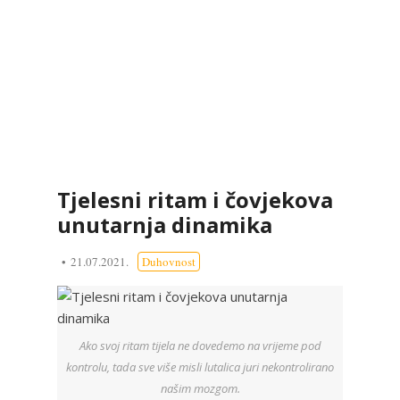
Tjelesni ritam i čovjekova
unutarnja dinamika
21.07.2021.
Duhovnost
Ako svoj ritam tijela ne dovedemo na vrijeme pod
kontrolu, tada sve više misli lutalica juri nekontrolirano
našim mozgom.