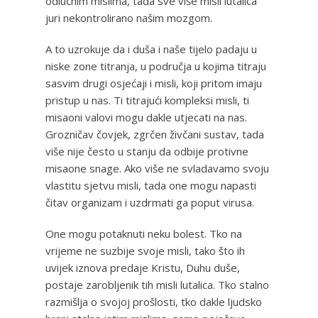
odlučnim mislima, tada sve više misli lutalica
juri nekontrolirano našim mozgom.
A to uzrokuje da i duša i naše tijelo padaju u
niske zone titranja, u područja u kojima titraju
sasvim drugi osjećaji i misli, koji pritom imaju
pristup u nas. Ti titrajući kompleksi misli, ti
misaoni valovi mogu dakle utjecati na nas.
Grozničav čovjek, zgrčen živčani sustav, tada
više nije često u stanju da odbije protivne
misaone snage. Ako više ne svladavamo svoju
vlastitu sjetvu misli, tada one mogu napasti
čitav organizam i uzdrmati ga poput virusa.
One mogu potaknuti neku bolest. Tko na
vrijeme ne suzbije svoje misli, tako što ih
uvijek iznova predaje Kristu, Duhu duše,
postaje zarobljenik tih misli lutalica. Tko stalno
razmišlja o svojoj prošlosti, tko dakle ljudsko