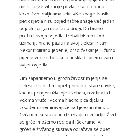
misli. Teške vibracije povlače se po podu. U
kozmičkim daljinama teku više snage. Naših
pet osjetila nisu pojedinačne snage već jedan
osjetilni organ utječe na drugi. Da bismo
profinili svoja osjetila, trebali bismo i kod
uzimanja hrane paziti na svoj tjelesni ritam:
Nekontrolirano jedenje, brzo žvakanje ili žurno
pijenje vode isto tako u nesklad i prema van u
svijet osjetila.
Čim zapadnemo u grozničavost mijenja se
tjelesni ritam. I mi opet primamo stare navike,
kao na primjer uživanje alkohola, nikotina itd.
Veoma vruća i veoma hladna pića djeluju
također uznemiravajuće na tjelesni ritam. U
živčanom sustavu ona izazivaju revoluciju. Živci
se grče, možemo reći da ih šokiramo. A
grčenje živčanog sustava odražava se opet