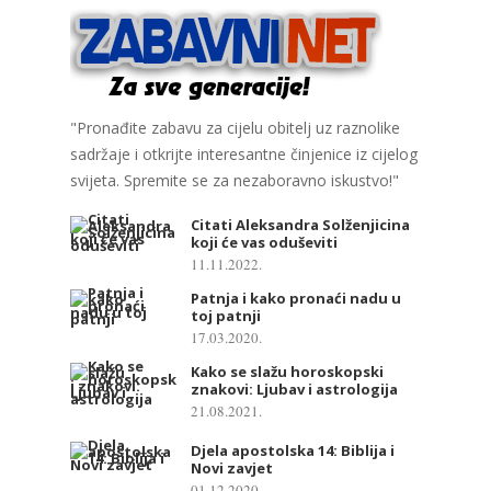
"Pronađite zabavu za cijelu obitelj uz raznolike
sadržaje i otkrijte interesantne činjenice iz cijelog
svijeta. Spremite se za nezaboravno iskustvo!"
Citati Aleksandra Solženjicina
koji će vas oduševiti
11.11.2022.
Patnja i kako pronaći nadu u
toj patnji
17.03.2020.
Kako se slažu horoskopski
znakovi: Ljubav i astrologija
21.08.2021.
Djela apostolska 14: Biblija i
Novi zavjet
01.12.2020.