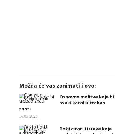
Možda će vas zanimati i ovo:
Osnovne molitve koje bi
svaki katolik trebao
znati
16.03.2026.
Božji citati i izreke koje