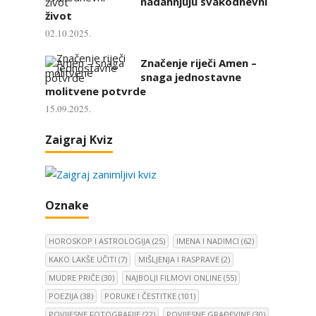
nadahnjuju svakodnevni
život
02.10.2025.
Značenje riječi Amen –
snaga jednostavne
molitvene potvrde
15.09.2025.
Zaigraj Kviz
Oznake
HOROSKOP I ASTROLOGIJA
(25)
IMENA I NADIMCI
(62)
KAKO LAKŠE UČITI
(7)
MIŠLJENJA I RASPRAVE
(2)
MUDRE PRIČE
(30)
NAJBOLJI FILMOVI ONLINE
(55)
POEZIJA
(38)
PORUKE I ČESTITKE
(101)
POVIJESNE FOTOGRAFIJE
(22)
POVIJESNE GRAĐEVINE
(30)