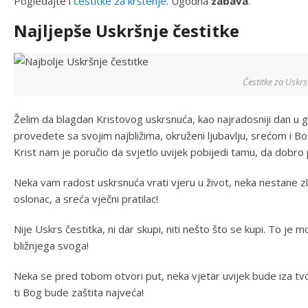
Pogledajte i
čestitke za krštenje
. Ugodna
zabava
.
Najljepše Uskršnje čestitke
Čestitke za Uskrs
Želim da blagdan Kristovog uskrsnuća, kao najradosniji dan u go
provedete sa svojim najbližima, okruženi ljubavlju, srećom i 
Krist nam je poručio da svjetlo uvijek pobijedi tamu, da dobro po
Neka vam radost uskrsnuća vrati vjeru u život, neka nestane z
oslonac, a sreća vječni pratilac!
Nije Uskrs čestitka, ni dar skupi, niti nešto što se kupi. To je m
bližnjega svoga!
Neka se pred tobom otvori put, neka vjetar uvijek bude iza tvoj
ti Bog bude zaštita najveća!