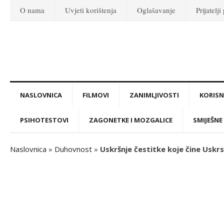
O nama
Uvjeti korištenja
Oglašavanje
Prijatelji
NASLOVNICA
FILMOVI
ZANIMLJIVOSTI
KORISNI
PSIHOTESTOVI
ZAGONETKE I MOZGALICE
SMIJEŠNE 
Naslovnica
»
Duhovnost
»
Uskršnje čestitke koje čine Uskrs