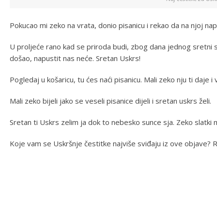
Pokucao mi zeko na vrata, donio pisanicu i rekao da na njoj na
U proljeće rano kad se priroda budi, zbog dana jednog sretni su 
došao, napustit nas neće. Sretan Uskrs!
Pogledaj u košaricu, tu ćes naći pisanicu. Mali zeko nju ti daje i
Mali zeko bijeli jako se veseli pisanice dijeli i sretan uskrs želi.
Sretan ti Uskrs zelim ja dok to nebesko sunce sja. Zeko slatki m
Koje vam se Uskršnje čestitke najviše sviđaju iz ove objave? 