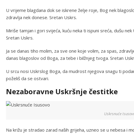
U vrijeme blagdana dok se iskrene želje roje, Bog nek blagosl
zdravlja nek donese. Sretan Uskrs.
Miriše tamjan i gori svijeća, kuću neka ti ispuni sreća, dušu nek t
Sretan Uskrs.
Ja se danas tiho molim, za sve one koje volim, za spas, zdravl
danas blagoslov od Boga, za tebe i bilžnjeg tvoga. Sretan Uskr
U srcu nosi Uskrslog Boga, da mudrost njegova snagu ti podari,
poželiš da se ostvari.
Nezaboravne Uskršnje čestitke
Uskrsnuće Isusov
Na križu je stradao zarad naših grijeha, uzneo se u nebesa i moli