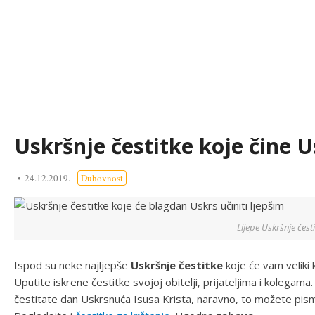
Uskršnje čestitke koje čine U
24.12.2019.
Duhovnost
Lijepe Uskršnje česti
Ispod su neke najljepše
Uskršnje čestitke
koje će vam veliki 
Uputite iskrene čestitke svojoj obitelji, prijateljima i kolegam
čestitate dan Uskrsnuća Isusa Krista, naravno, to možete pis