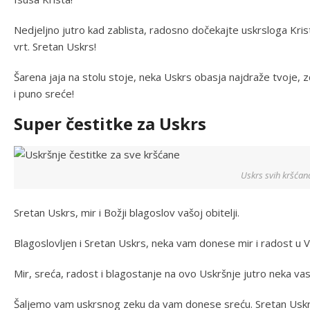
Nedjeljno jutro kad zablista, radosno dočekajte uskrsloga Krista
vrt. Sretan Uskrs!
Šarena jaja nа stolu stoje, neka Uskrs obasja najdraže tvoje, 
і puno sreće!
Super čestitke za Uskrs
Uskrs svih kršćan
Sretan Uskrs, mir i Božji blagoslov vašoj obitelji.
Blagoslovljen i Sretan Uskrs, neka vam donese mir i radost u 
Mir, sreća, radost i blagostanje na ovo Uskršnje jutro neka vas
Šaljemo vam uskrsnog zeku da vam donese sreću. Sretan Uskr