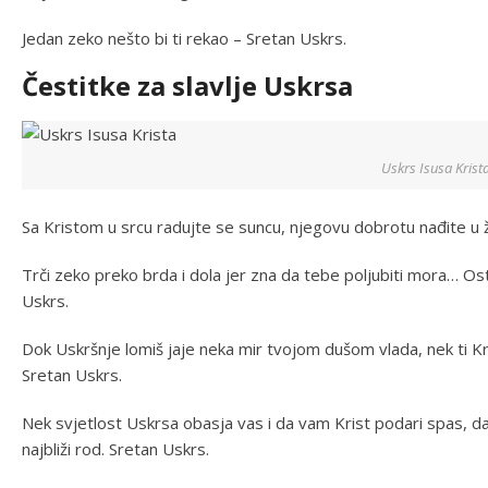
Jedan zeko nešto bi ti rekao – Sretan Uskrs.
Čestitke za slavlje Uskrsa
Uskrs Isusa Krist
Sa Kristom u srcu radujte se suncu, njegovu dobrotu nađite u ž
Trči zeko preko brda i dola jer zna da tebe poljubiti mora… Os
Uskrs.
Dok Uskršnje lomiš jaje neka mir tvojom dušom vlada, nek ti Kr
Sretan Uskrs.
Nek svjetlost Uskrsa obasja vas i da vam Krist podari spas, da
najbliži rod. Sretan Uskrs.