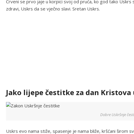
Crveni se prvo jaje u korpici svoj od pruća, ko god tako Uskrs sl
zdravi, Uskrs da se vječno slavi. Sretan Uskrs.
Jako lijepe čestitke za dan Kristov
Dobre Uskršnje čest
Uskrs evo nama stiže, spasenje je nama bliže, kršćani širom sv