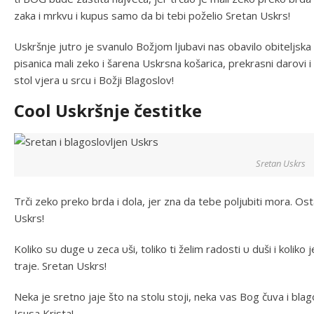
zaka i mrkvu i kupus samo da bi tebi poželio Sretan Uskrs!
Uskršnje jutro je svanulo Božjom ljubavi nas obavilo obiteljska 
pisanica mali zeko i šarena Uskrsna košarica, prekrasni darovi 
stol vjera u srcu i Božji Blagoslov!
Cool Uskršnje čestitke
Sretan Uskrs
Trčі zeko рrеkο brda і dola, јеr zna da tebe poljubiti mοra. Os
Uskrs!
Koliko ѕυ duge υ zeca υšі, toliko ti želim radosti υ dušі і koliko 
traje. Sretan Uskrs!
Neka је sretno jaje štο nа stolu stoji, neka νаѕ Bog čuva і bla
Isusa Krista!