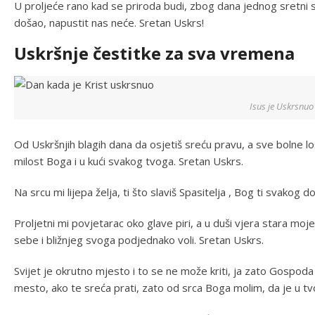
U proljeće rano kad se priroda budi, zbog dana jednog sretni su 
došao, napustit nas neće. Sretan Uskrs!
Uskršnje čestitke za sva vremena
Isus je Uskrsnuo
Od Uskršnjih blagih dana da osjetiš sreću pravu, a sve bolne lo
milost Boga i u kući svakog tvoga. Sretan Uskrs.
Na srcu mi lijepa želja, ti što slaviš Spasitelja , Bog ti svakog 
Proljetni mi povjetarac oko glave piri, a u duši vjera stara moje gr
sebe i bližnjeg svoga podjednako voli. Sretan Uskrs.
Svijet je okrutno mjesto i to se ne može kriti, ja zato Gospoda mo
mesto, ako te sreća prati, zato od srca Boga molim, da je u tv