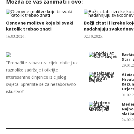
Možda će vas zanimati i ovo:
Osnovne molitve koje bi svaki
Božji citati i izreke koj
katolik trebao znati
nadahnjuju svakodnevn
16.03.2026.
02.10.2025.
Ezekiel
Stari 
"Pronađite zabavu za cijelu obitelj uz
29.01.
raznolike sadržaje i otkrijte
Ateiz
interesantne činjenice iz cijelog
Hrvat
svijeta. Spremite se za nezaboravno
Razum
Utjec
iskustvo!"
01.02.
Meden
Najbol
slatka
24.02.