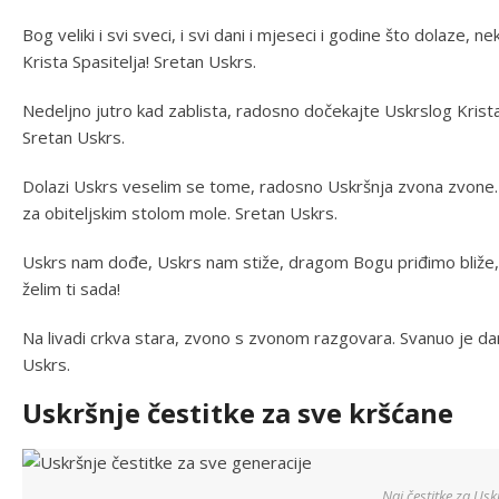
Bog veliki i svi sveci, i svi dani i mjeseci i godine što dolaze, n
Krista Spasitelja! Sretan Uskrs.
Nedeljno jutro kad zablista, radosno dočekajte Uskrslog Krista ,
Sretan Uskrs.
Dolazi Uskrs veselim se tome, radosno Uskršnja zvona zvone. Us
za obiteljskim stolom mole. Sretan Uskrs.
Uskrs nam dođe, Uskrs nam stiže, dragom Bogu priđimo bliže, 
želim ti sada!
Na livadi crkva stara, zvono s zvonom razgovara. Svanuo je d
Uskrs.
Uskršnje čestitke za sve kršćane
Naj čestitke za Usk