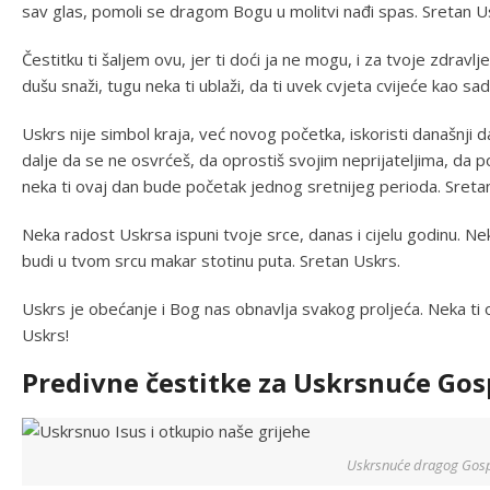
sav glas, pomoli se dragom Bogu u molitvi nađi spas. Sretan U
Čestitku ti šaljem ovu, jer ti doći ja ne mogu, i za tvoje zdrav
dušu snaži, tugu neka ti ublaži, da ti uvek cvjeta cvijeće kao sa
Uskrs nije simbol kraja, već novog početka, iskoristi današnji 
dalje da se ne osvrćeš, da oprostiš svojim neprijateljima, da 
neka ti ovaj dan bude početak jednog sretnijeg perioda. Sreta
Neka radost Uskrsa ispuni tvoje srce, danas i cijelu godinu. Ne
budi u tvom srcu makar stotinu puta. Sretan Uskrs.
Uskrs je obećanje i Bog nas obnavlјa svakog proljeća. Neka ti 
Uskrs!
Predivne čestitke za Uskrsnuće Go
Uskrsnuće dragog Gos