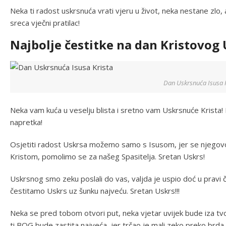
Neka ti radost uskrsnuća vrati vjeru u život, neka nestane zlo,
sreca vječni pratilac!
Najbolje čestitke na dan Kristovog
Dan Uskrsnuća Isusa K
Neka vam kuća u veselju blista i sretno vam Uskrsnuće Krista! 
napretka!
Osjetiti radost Uskrsa možemo samo s Isusom, jer se njegov
Kristom, pomolimo se za našeg Spasitelja. Sretan Uskrs!
Uskrsnog smo zeku poslali do vas, valjda je uspio doć u pravi č
čestitamo Uskrs uz šunku najveću. Sretan Uskrs!!!
Neka se pred tobom otvori put, neka vjetar uvijek bude iza tvoj
ti BOG bude zastita najveća, jer trčao je mali zeko preko brda 