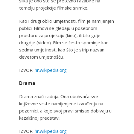
slika je ono što se pretežno razabire na
temelju projekcije filmske snimke.
Kao i drugi oblici umjetnosti, film je namijenjen
publici. Filmovi se gledaju u posebnom
prostoru za projekciju (kino), ili bilo gdje
drugdje (video). Film se često spominje kao
sedma umjetnost, kao što je strip nazvan
devetom umjetnošću.
IZVOR:
hr.wikipedia.org
Drama
Drama znači radnja. Ona obuhvaća sve
književne vrste namijenjene izvođenju na
pozornici, a koje svoj pravi smisao dobivaju u
kazališnoj predstavi.
IZVOR:
hr.wikipedia.org