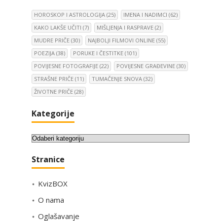
HOROSKOP I ASTROLOGIJA
(25)
IMENA I NADIMCI
(62)
KAKO LAKŠE UČITI
(7)
MIŠLJENJA I RASPRAVE
(2)
MUDRE PRIČE
(30)
NAJBOLJI FILMOVI ONLINE
(55)
POEZIJA
(38)
PORUKE I ČESTITKE
(101)
POVIJESNE FOTOGRAFIJE
(22)
POVIJESNE GRAĐEVINE
(30)
STRAŠNE PRIČE
(11)
TUMAČENJE SNOVA
(32)
ŽIVOTNE PRIČE
(28)
Kategorije
K
a
Stranice
t
e
KvizBOX
g
o
O nama
r
Oglašavanje
i