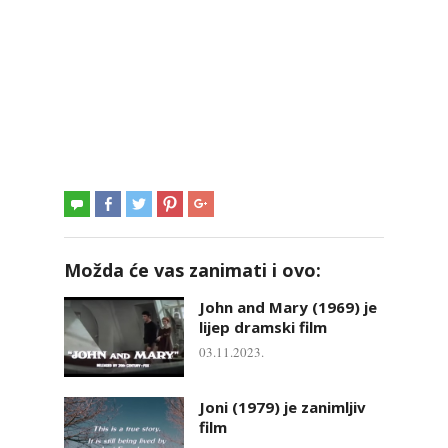
Možda će vas zanimati i ovo:
John and Mary (1969) je
lijep dramski film
03.11.2023.
Joni (1979) je zanimljiv
film