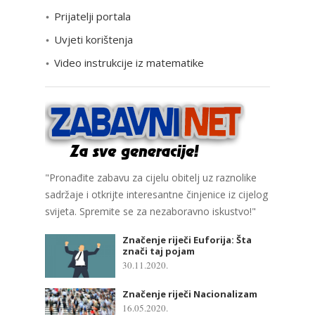
Prijatelji portala
j
e
Uvjeti korištenja
Video instrukcije iz matematike
"Pronađite zabavu za cijelu obitelj uz raznolike
sadržaje i otkrijte interesantne činjenice iz cijelog
svijeta. Spremite se za nezaboravno iskustvo!"
Značenje riječi Euforija: Šta
znači taj pojam
30.11.2020.
Značenje riječi Nacionalizam
16.05.2020.