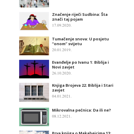
Značenje riječi Sudbina: Šta
znači taj pojam
17.09.2020.
Tumačenje snova: U posjetu
“onom” svijetu
20.01.2019.
Evanđelje po Ivanu 1: Biblija i
Novi zavjet
26.10.2020.
Knjiga Brojeva 22: Biblija i Stari
zavjet
04.01.2021.
Mikrovalna pećnica: Da ili ne?
08.12.2021.
Prva knjiga o Makabejcima 13: