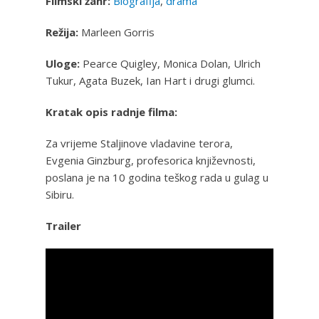
Filmski žanr:
Biografija
,
drama
Režija:
Marleen Gorris
Uloge:
Pearce Quigley, Monica Dolan, Ulrich
Tukur, Agata Buzek, Ian Hart i drugi glumci.
Kratak opis radnje filma:
Za vrijeme Staljinove vladavine terora,
Evgenia Ginzburg, profesorica književnosti,
poslana je na 10 godina teškog rada u gulag u
Sibiru.
Trailer