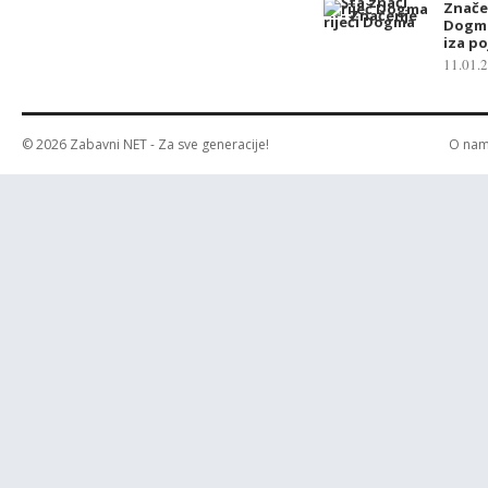
Značen
Dogma:
iza p
11.01.
© 2026
Zabavni NET
- Za sve generacije!
O na