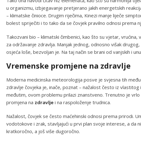
Tako ona navodi čitav niz elemenata, kao što su harmonija tije
u organizmu, izbjegavanje pretjerano jakih energetskih reakcija
– klimatske činioce. Drugim riječima, Kinezi manje liječe simpto
bolest spriječiti i to tako da se čovjek pravilno odnosi prema 
Takozvani bio – klimatski čimbenici, kao što su vjetar, vrućina,
za održavanje zdravlja. Manjak jednog, odnosno višak drugog,
osjeća loše, bezvoljan je. Na taj način se brani od vanjskih i unu
Vremenske promjene na zdravlje
Moderna medicinska meteorologija posve je svjesna tih međuo
zdravlje čovjeka je, inače, poznat – nažalost često iz vlastitog i
međutim, ovom problemu prilazi znanstveno. Trenutno je vrlo 
promjena na
zdravlje
i na raspoloženje trudnica.
Nažalost, čovjek se često maćehinski odnosi prema prirodi. Um
vodotokove i zrak, stavljajući u prvi plan svoje interese, a da ni
kratkoročno, a još više dugoročno.