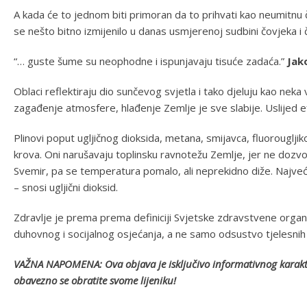
A kada će to jednom biti primoran da to prihvati kao neumitnu či
se nešto bitno izmijenilo u danas usmjerenoj sudbini čovjeka i
“… guste šume su neophodne i ispunjavaju tisuće zadaća.”
Jak
Oblaci reflektiraju dio sunčevog svjetla i tako djeluju kao nek
zagađenje atmosfere, hlađenje Zemlje je sve slabije. Uslijed efe
Plinovi poput ugljičnog dioksida, metana, smijavca, fluorougljiko
krova. Oni narušavaju toplinsku ravnotežu Zemlje, jer ne dozvol
Svemir, pa se temperatura pomalo, ali neprekidno diže. Najveć
– snosi ugljični dioksid.
Zdravlje je prema prema definiciji Svjetske zdravstvene organ
duhovnog i socijalnog osjećanja, a ne samo odsustvo tjelesnih
VAŽNA NAPOMENA: Ova objava je isključivo informativnog karaktera
obavezno se obratite svome lijeniku!