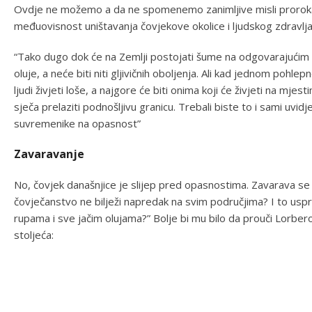
Ovdje ne možemo a da ne spomenemo zanimljive misli proroka
međuovisnost uništavanja čovjekove okolice i ljudskog zdravlja
“Tako dugo dok će na Zemlji postojati šume na odgovarajućim 
oluje, a neće biti niti gljivičnih oboljenja. Ali kad jednom poh
ljudi živjeti loše, a najgore će biti onima koji će živjeti na mj
sječa prelaziti podnošljivu granicu. Trebali biste to i sami uvidj
suvremenike na opasnost”
Zavaravanje
No, čovjek današnjice je slijep pred opasnostima. Zavarava se k
čovječanstvo ne bilježi napredak na svim područjima? I to usp
rupama i sve jačim olujama?” Bolje bi mu bilo da prouči Lorbero
stoljeća: