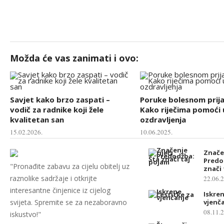
Možda će vas zanimati i ovo:
Savjet kako brzo zaspati –
Poruke bolesnom prija
vodič za radnike koji žele
Kako riječima pomoći 
kvalitetan san
ozdravljenja
15.02.2026.
10.06.2025.
Značen
Predo
"Pronađite zabavu za cijelu obitelj uz
znači
raznolike sadržaje i otkrijte
22.06.
interesantne činjenice iz cijelog
Iskren
svijeta. Spremite se za nezaboravno
vjenč
08.11.
iskustvo!"