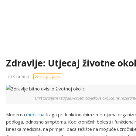
Zdravlje: Utjecaj životne oko
15.10.2017.
Zdravlje i psiha
Uništavanjem i zagađivanjem čovjekove okolice, ne razaramo
Moderna
medicina
traga pri funkcionalnim smetnjama organizma z
podloga, odnosno simptoma. Kod kroničnih bolesti i funkcionaln
kineska medicina, na primjer, baca težište na moguće uzročnike