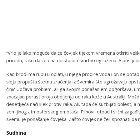
“Vrlo je lako moguće da će čovjek tijekom vremena otkriti velike 
prirodu, tako da će ona doista biti smrtno ugrožena. A posljed
Kad brod ima rupu u oplati, u njega prodire voda i on se pota
sloju propušta štetna zračenja iz Svemira što ugrožavaju opsta
čini? Uočava problem, ali ga svojim ponašanjem pogoršava, u
značajan porast broja oboljenja od raka kože u Australiji. Možda
desetljeća naći lijek protiv raka. Ali, tada će suzbijati bolest,
zemljinog atmosferskog omotača. Plinovi, otpad i slični zagađi
svemu je ponašanje čovjeka. Zašto čovjek ne želi spoznati da 
Sudbina