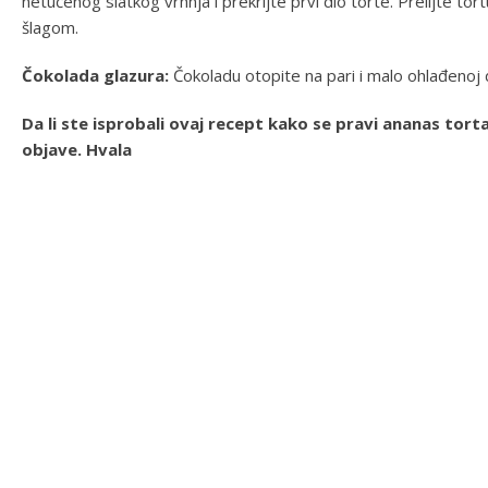
netučenog slatkog vrhnja i prekrijte prvi dio torte. Prelijte t
šlagom.
Čokolada glazura:
Čokoladu otopite na pari i malo ohlađenoj d
Da li ste isprobali ovaj recept kako se pravi ananas to
objave. Hvala