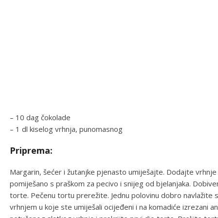
– 10 dag čokolade
– 1 dl kiselog vrhnja, punomasnog
Priprema:
Margarin, šećer i žutanjke pjenasto umiješajte. Dodajte vrhnje
pomiješano s praškom za pecivo i snijeg od bjelanjaka. Dobiv
torte. Pečenu tortu prerežite. Jednu polovinu dobro navlažit
vrhnjem u koje ste umiješali ocijeđeni i na komadiće izrezani an