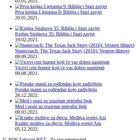
05.01.2021.
Prva knjiga Ljetopisa 9: Biblija i Stari zavjet
20.01.2021.
Knjiga Sirahova 35: Biblija i Stari zavjet
19.02.2021.
Stagecoach: The Texas Jack Story (2016): Vestern filmovi
08.09.2021.
Vicevi crni humor koji će vas dobro nasmijati
09.08.2021.
Poruke mami za rođendan koje zadivljuju
26.12.2022.
Med i orasi su izuzetan prirodni lijek
09.03.2021.
Kratke molitve za djecu: Molitva svetoj Ani
05.12.2022.
© 2026
Zabavni NET
- Za sve generacije!