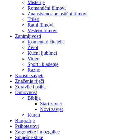
Misterije
Romantični filmovi
Znanstveno-fantastični filmovi
Trileri
Ratni filmovi
Vestern filmovi
Zanimljivosti
Komentari čitatelja
Život
Kućni ljubimci
Video
Sport i klađenje
Razno
Korisni savjeti
Značenje riječi
Zdravlje i psiha
Duhovnost
Biblija
Stari zavjet
Novi zavjet
Kuran
Biografije
Psihotestovi
Zagonetke i mozgalice
Smiješne slike