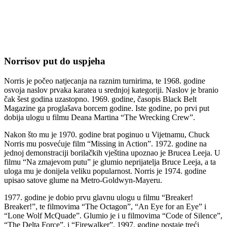
Norrisov put do uspjeha
Norris je počeo natjecanja na raznim turnirima, te 1968. godine
osvoja naslov prvaka karatea u srednjoj kategoriji. Naslov je branio
čak šest godina uzastopno. 1969. godine, časopis Black Belt
Magazine ga proglašava borcem godine. Iste godine, po prvi put
dobija ulogu u filmu Deana Martina “The Wrecking Crew”.
Nakon što mu je 1970. godine brat poginuo u Vijetnamu, Chuck
Norris mu posvećuje film “Missing in Action”. 1972. godine na
jednoj demonstraciji borilačkih vještina upoznao je Brucea Leeja. U
filmu “Na zmajevom putu” je glumio neprijatelja Bruce Leeja, a ta
uloga mu je donijela veliku popularnost. Norris je 1974. godine
upisao satove glume na Metro-Goldwyn-Mayeru.
1977. godine je dobio prvu glavnu ulogu u filmu “Breaker!
Breaker!”, te filmovima “The Octagon”, “An Eye for an Eye” i
“Lone Wolf McQuade”. Glumio je i u filmovima “Code of Silence”,
“The Delta Force”, i “Firewalker”. 1997. godine postaje treći