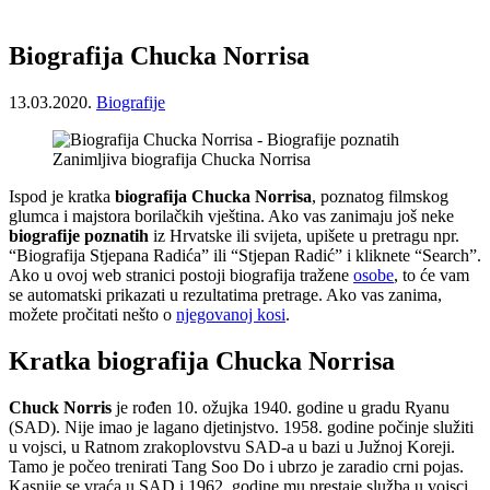
Biografija Chucka Norrisa
13.03.2020.
Biografije
Zanimljiva biografija Chucka Norrisa
Ispod je kratka
biografija Chucka Norrisa
, poznatog filmskog
glumca i majstora borilačkih vještina. Ako vas zanimaju još neke
biografije poznatih
iz Hrvatske ili svijeta, upišete u pretragu npr.
“Biografija Stjepana Radića” ili “Stjepan Radić” i kliknete “Search”.
Ako u ovoj web stranici postoji biografija tražene
osobe
, to će vam
se automatski prikazati u rezultatima pretrage. Ako vas zanima,
možete pročitati nešto o
njegovanoj kosi
.
Kratka biografija Chucka Norrisa
Chuck Norris
je rođen 10. ožujka 1940. godine u gradu Ryanu
(SAD). Nije imao je lagano djetinjstvo. 1958. godine počinje služiti
u vojsci, u Ratnom zrakoplovstvu SAD-a u bazi u Južnoj Koreji.
Tamo je počeo trenirati Tang Soo Do i ubrzo je zaradio crni pojas.
Kasnije se vraća u SAD i 1962. godine mu prestaje služba u vojsci.