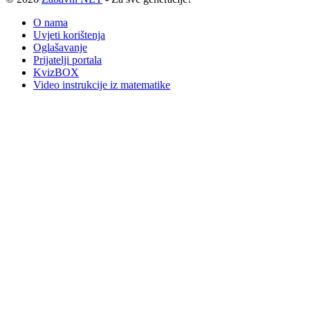
O nama
Uvjeti korištenja
Oglašavanje
Prijatelji portala
KvizBOX
Video instrukcije iz matematike