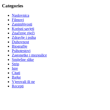
Categories
Naslovnica
Filmovi
Zanimljivosti
Korisni savjeti
Značenje riječi
Zdravlje i psiha
Duhovnost
Biografije
Psihotestovi
Zagonetke i mozgalice
Smiješne slike
Strip
Igre
Citati
Bajke
Vjerovali ili ne
Recepti