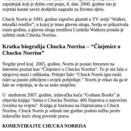
zapadnjak koji je dobio crni pojas, 8. dan. 2000. godine mu je
svjetski karate savez dodijelio nagradu za životno djelo.
Chuck Norris je 1993. godine započeo glumiti u TV seriji “Walker,
teksaški rendžer”, u kojoj je imao glavnu ulogu. Serija se prikazivala
osam godina, a glavna uloga rendžera Cordella Walkera postala je
zaštitni znak Chucka Norrisa.
Kratka biografija Chucka Norrisa – “Činjenice o
Chucku Norrisu”
Negdje pred kraj 2005. godine, Norris je postao fenomen na
internetu poznat kao “Činjenice o Chucku Norrisu”. To je niz šala o
njegovoj snazi i odlikama. Primjer šale: “Chuck Norris igra ruski
rulet sa punim pištoljem i uvijek pobjeđuje.” Norris je rekao da ga te
šale ne vrijeđaju, te da su neke smiješne.
U studenom 2007. godine, izdavačka kuća “Gotham Books” je
objavila knjigu “Istina o Chucku Norrisu: 400 činjenica o najvećem
čovjeku na svijetu”. Knjiga je bazirana na činjenicama o Chuck
Norrisu. Chuck Norris je odmah iste godine podnio tužbu protiv
izdavačke kuće zbog povrede prava.
KOMENTIRAJTE CHUCKA NORRISA