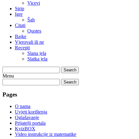
Vicevi
Strip
Igre
Šah
Citati
Quotes
Bajke
Vjerovali ili ne
Recepti
Slana jela
Slatka jela
Search
Menu
Search
Pages
O nama
Uvjeti korištenja
Oglašavanje
Prijatelji portala
KvizBOX
Video instrukcije iz matematike