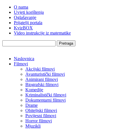
O nama
Uvjeti korištenja
Oglašavanje
Prijatelji portala
KvizBOX
Video instrukcije iz matematike
Pretraga
Naslovnica
Filmovi
Akcijski filmovi
Avanturistički filmovi
Animirani filmovi
Biografski filmovi
Komedije
Kriminalistički filmovi
Dokumentarni filmovi
Drame
Obiteljski filmovi
Povijesni filmovi
Horror filmovi
Mjuzikli