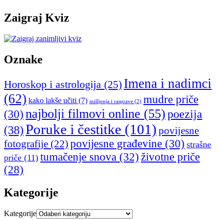
Zaigraj Kviz
Oznake
Imena i nadimci
Horoskop i astrologija
(25)
(62)
mudre priče
kako lakše učiti
(7)
mišljenja i rasprave
(2)
najbolji filmovi online
(55)
poezija
(30)
Poruke i čestitke
(101)
(38)
povijesne
povijesne građevine
(30)
fotografije
(22)
strašne
tumačenje snova
(32)
životne priče
priče
(11)
(28)
Kategorije
Kategorije