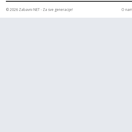
© 2026
Zabavni NET
- Za sve generacije!
O na