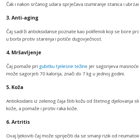
Čak i nakon srčanog udara sprječava izumiranje stanica i ubrz
3. Anti-aging
Čaj sadrži antioksidanse poznate kao polifenoli koji se bore pr
u borbi protiv starenja i potiče dugovječnost.
4. Mršavljenje
Čaj pomaže pri
gubitku tjelesne težine
jer sagorijeva masnoće
može sagorjeti 70 kalorija, znači do 7 kg u jednoj godini.
5. Koža
Antioksidans iz zelenog čaja štiti kožu od štetnog djelovanja sl
kože, a pomaže i protiv raka kože.
6. Artritis
Ovaj ljekoviti čaj može spriječiti da se smanji rizik od reumatoid