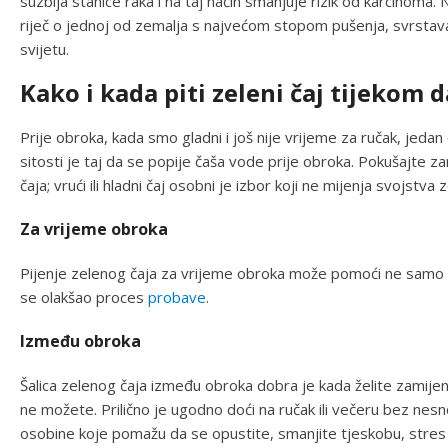
suzbija stanice raka i na taj način smanjuje rizik od karcinoma.
riječ o jednoj od zemalja s najvećom stopom pušenja, svrstava
svijetu.
Kako i kada piti zeleni čaj tijekom 
Prije obroka, kada smo gladni i još nije vrijeme za ručak, jedan 
sitosti je taj da se popije čaša vode prije obroka. Pokušajte z
čaja; vrući ili hladni čaj osobni je izbor koji ne mijenja svojstva 
Za vrijeme obroka
Pijenje zelenog čaja za vrijeme obroka može pomoći ne samo da b
se olakšao proces
probave
.
Između obroka
Šalica zelenog čaja između obroka dobra je kada želite zamijeni
ne možete. Prilično je ugodno doći na ručak ili večeru bez nes
osobine koje pomažu da se opustite, smanjite tjeskobu, stres