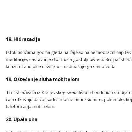
18. Hidratacija
Istok tisućama godina gleda na čaj kao na nezaobilazni napitak 
meditacije, sastavni je dio rituala gostoljubivosti. Brojna istra
konzumirano piće u svijetu – nadmašuje ga samo voda.
19. Oštećenje sluha mobitelom
Tim istraživača iz Kraljevskog sveučilišta u Londonu u studij
čaja otkrivaju da čaj sadrži moćne antioksidante, polifenole, ko
telefoniranja mobitelom.
20. Upala uha