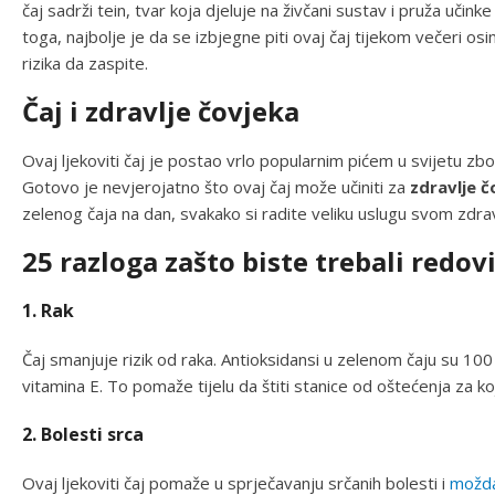
čaj sadrži tein, tvar koja djeluje na živčani sustav i pruža učink
toga, najbolje je da se izbjegne piti ovaj čaj tijekom večeri osi
rizika da zaspite.
Čaj i zdravlje čovjeka
Ovaj ljekoviti čaj je postao vrlo popularnim pićem u svijetu zb
Gotovo je nevjerojatno što ovaj čaj može učiniti za
zdravlje č
zelenog čaja na dan, svakako si radite veliku uslugu svom zdrav
25 razloga zašto biste trebali redovi
1. Rak
Čaj smanjuje rizik od raka. Antioksidansi u zelenom čaju su 100 p
vitamina E. To pomaže tijelu da štiti stanice od oštećenja za 
2. Bolesti srca
Ovaj ljekoviti čaj pomaže u sprječavanju srčanih bolesti i
možd