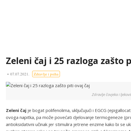
Zeleni čaj i 25 razloga zašto p
07.07.2021.
Zdravlje i psiha
Zdravlje čovjeka i ljekovit
Zeleni čaj
je bogat polifenolima, uključujući i EGCG (epigallocate
ovoga napitka, pa može povećati djelovanje termogeneze (pr
antioksidativni učinak jer stimulira jetrene enzime kako bi se uk