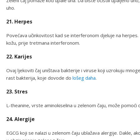
Zeleni čaj pomaže kod upale uha. Da biste očistili upaljeno uho
uho.
21. Herpes
Povećava učinkovitost kad se interferonom djeluje na herpes. 
kožu, prije tretmana interferonom.
22. Karijes
Ovaj ljekoviti čaj uništava bakterije i viruse koji uzrokuju mn
rast bakterija, koje dovode do
lošeg daha
.
23. Stres
L-theanine, vrste aminokiselina u zelenom čaju, može pomoći o
24. Alergije
EGCG koji se nalazi u zelenom čaju ublažava alergije. Dakle, ako