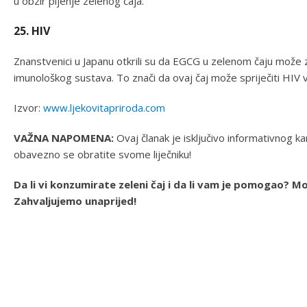
u obzir pijenje zelenog čaja.
25. HIV
Znanstvenici u Japanu otkrili su da EGCG u zelenom čaju može 
imunološkog sustava. To znači da ovaj čaj može spriječiti HIV v
Izvor:
www.ljekovitapriroda.com
VAŽNA NAPOMENA:
Ovaj članak je isključivo informativnog kar
obavezno se obratite svome liječniku!
Da li vi konzumirate zeleni čaj i da li vam je pomogao? 
Zahvaljujemo unaprijed!