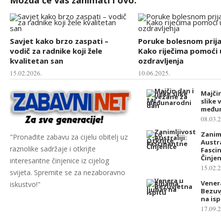
Savjet kako brzo zaspati –
Poruke bolesnom prija
vodič za radnike koji žele
Kako riječima pomoći 
kvalitetan san
ozdravljenja
15.02.2026.
10.06.2025.
Majčin
slike 
međun
08.03.
Zaniml
"Pronađite zabavu za cijelu obitelj uz
Austra
raznolike sadržaje i otkrijte
Fasci
Činjen
interesantne činjenice iz cijelog
15.02.
svijeta. Spremite se za nezaboravno
Vener
iskustvo!"
Bezuv
na isp
17.09.