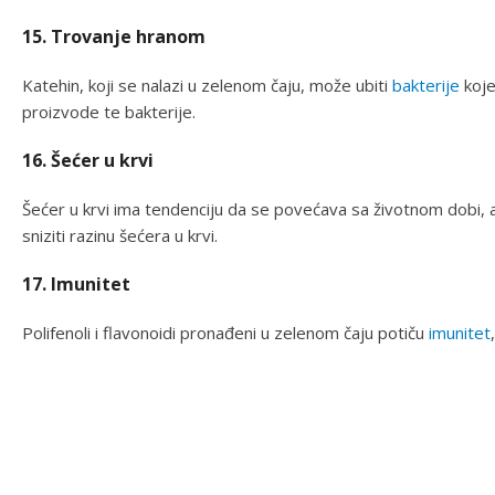
15. Trovanje hranom
Katehin, koji se nalazi u zelenom čaju, može ubiti
bakterije
koje
proizvode te bakterije.
16. Šećer u krvi
Šećer u krvi ima tendenciju da se povećava sa životnom dobi, al
sniziti razinu šećera u krvi.
17. Imunitet
Polifenoli i flavonoidi pronađeni u zelenom čaju potiču
imunitet