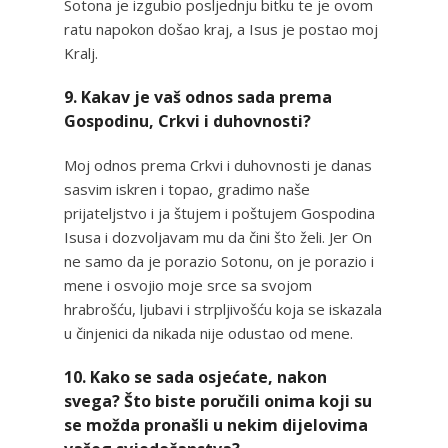
Sotona je izgubio posljednju bitku te je ovom
ratu napokon došao kraj, a Isus je postao moj
Kralj.
9. Kakav je vaš odnos sada prema
Gospodinu, Crkvi i duhovnosti?
Moj odnos prema Crkvi i duhovnosti je danas
sasvim iskren i topao, gradimo naše
prijateljstvo i ja štujem i poštujem Gospodina
Isusa i dozvoljavam mu da čini što želi. Jer On
ne samo da je porazio Sotonu, on je porazio i
mene i osvojio moje srce sa svojom
hrabrošću, ljubavi i strpljivošću koja se iskazala
u činjenici da nikada nije odustao od mene.
10. Kako se sada osjećate, nakon
svega? Što biste poručili onima koji su
se možda pronašli u nekim dijelovima