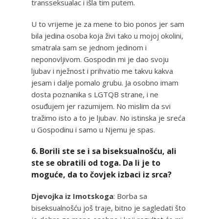
transseksualac i išla tim putem.
U to vrijeme je za mene to bio ponos jer sam
bila jedina osoba koja živi tako u mojoj okolini,
smatrala sam se jednom jedinom i
neponovljivom. Gospodin mi je dao svoju
ljubav i nježnost i prihvatio me takvu kakva
jesam i dalje pomalo grubu. Ja osobno imam
dosta poznanika s LGTQB strane, i ne
osuđujem jer razumijem. No mislim da svi
tražimo isto a to je ljubav. No istinska je sreća
u Gospodinu i samo u Njemu je spas.
6. Borili ste se i sa biseksualnošću, ali
ste se obratili od toga. Da li je to
moguće, da to čovjek izbaci iz srca?
Djevojka iz Imotskoga
: Borba sa
biseksualnošću još traje, bitno je sagledati što