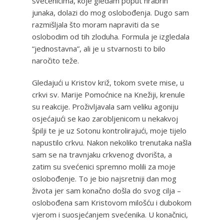
svećenicima, koje gledam poput hrabrih
junaka, dolazi do mog oslobođenja. Dugo sam
razmišljala što moram napraviti da se
oslobodim od tih zloduha. Formula je izgledala
“jednostavna”, ali je u stvarnosti to bilo
naročito teže.
Gledajući u Kristov križ, tokom svete mise, u
crkvi sv. Marije Pomoćnice na Knežiji, krenule
su reakcije. Proživljavala sam veliku agoniju
osjećajući se kao zarobljenicom u nekakvoj
špilji te je uz Sotonu kontrolirajući, moje tijelo
napustilo crkvu. Nakon nekoliko trenutaka našla
sam se na travnjaku crkvenog dvorišta, a
zatim su svećenici spremno molili za moje
oslobođenje. To je bio najsretniji dan mog
života jer sam konačno došla do svog cilja –
oslobođena sam Kristovom milošću i dubokom
vjerom i suosjećanjem svećenika. U konačnici,