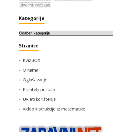
ŽIVOTNE PRIČE
(28)
Kategorije
K
a
Stranice
t
e
KvizBOX
g
o
O nama
r
Oglašavanje
i
Prijatelji portala
j
e
Uvjeti korištenja
Video instrukcije iz matematike