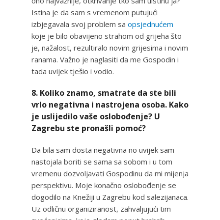
ono najvažnije, otkrivanje tko sam uistinu ja?
Istina je da sam s vremenom putujući
izbjegavala svoj problem sa
opsjednućem
koje je bilo obavijeno strahom od grijeha što
je, nažalost, rezultiralo novim grijesima i novim
ranama. Važno je naglasiti da me Gospodin i
tada uvijek tješio i vodio.
8. Koliko znamo, smatrate da ste bili
vrlo negativna i nastrojena osoba. Kako
je uslijedilo vaše oslobođenje? U
Zagrebu ste pronašli pomoć?
Da bila sam dosta negativna no uvijek sam
nastojala boriti se sama sa sobom i u tom
vremenu dozvoljavati Gospodinu da mi mijenja
perspektivu. Moje konačno oslobođenje se
dogodilo na Knežiji u Zagrebu kod salezijanaca.
Uz odličnu organiziranost, zahvaljujući tim