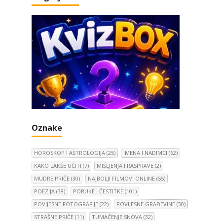
Oznake
HOROSKOP I ASTROLOGIJA
(25)
IMENA I NADIMCI
(62)
KAKO LAKŠE UČITI
(7)
MIŠLJENJA I RASPRAVE
(2)
MUDRE PRIČE
(30)
NAJBOLJI FILMOVI ONLINE
(55)
POEZIJA
(38)
PORUKE I ČESTITKE
(101)
POVIJESNE FOTOGRAFIJE
(22)
POVIJESNE GRAĐEVINE
(30)
STRAŠNE PRIČE
(11)
TUMAČENJE SNOVA
(32)