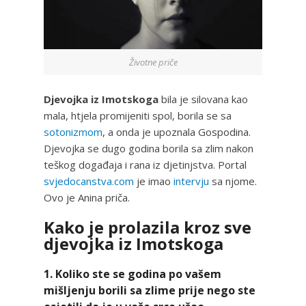
Životne priče
Djevojka iz Imotskoga
bila je silovana kao
mala, htjela promijeniti spol, borila se sa
sotonizmom
, a onda je upoznala Gospodina.
Djevojka se dugo godina borila sa zlim nakon
teškog događaja i rana iz djetinjstva. Portal
svjedocanstva.com
je imao
intervju
sa njome.
Ovo je Anina priča.
Kako je prolazila kroz sve
djevojka iz Imotskoga
1. Koliko ste se godina po vašem
mišljenju borili sa zlime prije nego ste