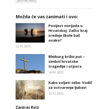
ŽIVOTNE PRIČE
Možda će vas zanimati i ovo:
Povijest norijada u
Hrvatskoj: Zašto kraj
srednje škole baš
ovako?
22.05.2025.
Bleiburg križni put –
simbol hrvatske
tragedije i otpora
10.05.2025.
Kako voljeti sebe: Vodič
za ostvarenje ljubavi
10.12.2024.
Zaigraj Kviz