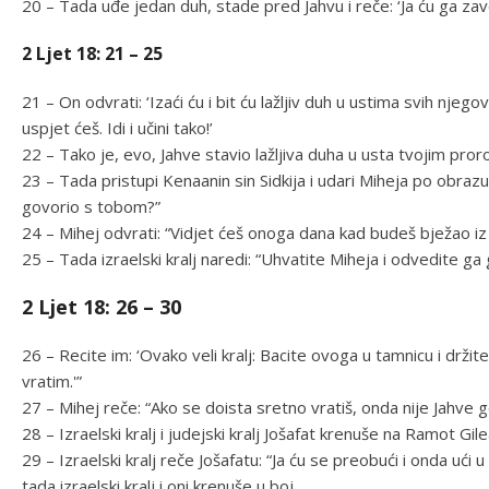
20 – Tada uđe jedan duh, stade pred Jahvu i reče: ‘Ja ću ga zave
2 Ljet 18: 21 – 25
21 – On odvrati: ‘Izaći ću i bit ću lažljiv duh u ustima svih njego
uspjet ćeš. Idi i učini tako!’
22 – Tako je, evo, Jahve stavio lažljiva duha u usta tvojim proroc
23 – Tada pristupi Kenaanin sin Sidkija i udari Miheja po obrazu
govorio s tobom?”
24 – Mihej odvrati: “Vidjet ćeš onoga dana kad budeš bježao iz
25 – Tada izraelski kralj naredi: “Uhvatite Miheja i odvedite g
2 Ljet 18: 26 – 30
26 – Recite im: ‘Ovako veli kralj: Bacite ovoga u tamnicu i drži
vratim.'”
27 – Mihej reče: “Ako se doista sretno vratiš, onda nije Jahve go
28 – Izraelski kralj i judejski kralj Jošafat krenuše na Ramot Gile
29 – Izraelski kralj reče Jošafatu: “Ja ću se preobući i onda ući u
tada izraelski kralj i oni krenuše u boj.