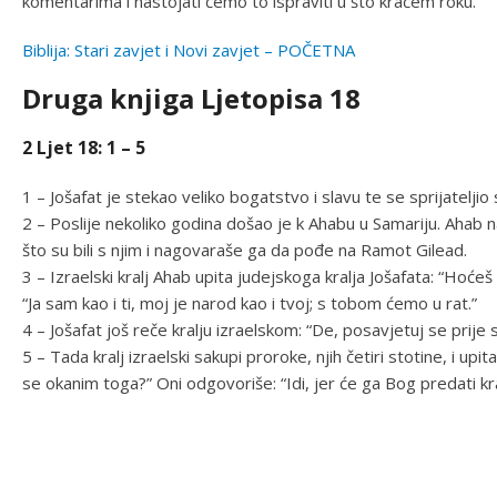
komentarima i nastojati ćemo to ispraviti u što kraćem roku.
Biblija: Stari zavjet i Novi zavjet – POČETNA
Druga knjiga Ljetopisa 18
2 Ljet 18: 1 – 5
1 – Jošafat je stekao veliko bogatstvo i slavu te se sprijatelji
2 – Poslije nekoliko godina došao je k Ahabu u Samariju. Ahab 
što su bili s njim i nagovaraše ga da pođe na Ramot Gilead.
3 – Izraelski kralj Ahab upita judejskoga kralja Jošafata: “Hoć
“Ja sam kao i ti, moj je narod kao i tvoj; s tobom ćemo u rat.”
4 – Jošafat još reče kralju izraelskom: “De, posavjetuj se prije 
5 – Tada kralj izraelski sakupi proroke, njih četiri stotine, i upit
se okanim toga?” Oni odgovoriše: “Idi, jer će ga Bog predati kra