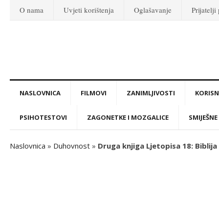
O nama
Uvjeti korištenja
Oglašavanje
Prijatelji
NASLOVNICA
FILMOVI
ZANIMLJIVOSTI
KORISNI
PSIHOTESTOVI
ZAGONETKE I MOZGALICE
SMIJEŠNE 
Naslovnica
»
Duhovnost
»
Druga knjiga Ljetopisa 18: Biblija 