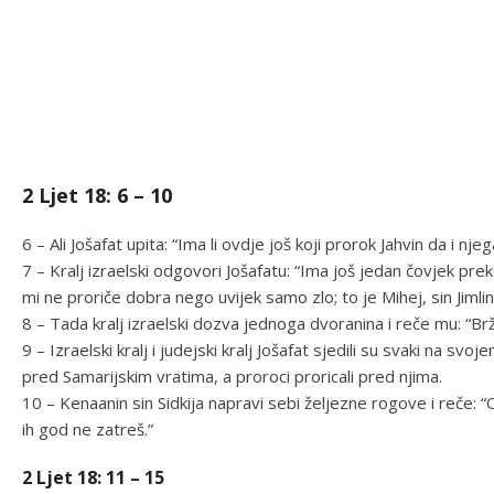
2 Ljet 18: 6 – 10
6 – Ali Jošafat upita: “Ima li ovdje još koji prorok Jahvin da i nj
7 – Kralj izraelski odgovori Jošafatu: “Ima još jedan čovjek pre
mi ne proriče dobra nego uvijek samo zlo; to je Mihej, sin Jimlin.
8 – Tada kralj izraelski dozva jednoga dvoranina i reče mu: “Brž
9 – Izraelski kralj i judejski kralj Jošafat sjedili su svaki na sv
pred Samarijskim vratima, a proroci proricali pred njima.
10 – Kenaanin sin Sidkija napravi sebi željezne rogove i reče: 
ih god ne zatreš.”
2 Ljet 18: 11 – 15