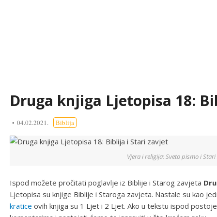
Druga knjiga Ljetopisa 18: Bib
04.02.2021.
Biblija
Vjera i religija: Sveto pismo i Stari
Ispod možete pročitati poglavlje iz Biblije i Starog zavjeta
Dru
Ljetopisa su knjige Biblije i Staroga zavjeta. Nastale su kao je
kratice
ovih knjiga su 1 Ljet i 2 Ljet. Ako u tekstu ispod posto