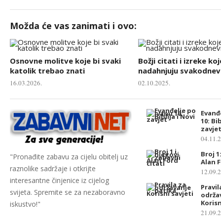
Možda će vas zanimati i ovo:
Osnovne molitve koje bi svaki
Božji citati i izreke koj
katolik trebao znati
nadahnjuju svakodnevn
16.03.2026.
02.10.2025.
Evanđ
10: Bib
zavje
04.11.
Broj 1
"Pronađite zabavu za cijelu obitelj uz
Alan F
raznolike sadržaje i otkrijte
12.09.
interesantne činjenice iz cijelog
Pravil
svijeta. Spremite se za nezaboravno
održa
Korisn
iskustvo!"
21.09.