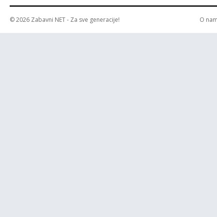
© 2026
Zabavni NET
- Za sve generacije!
O na