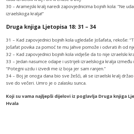
30 – Aramejski kralj naredi zapovjednicima bojnih kola: “Ne uda
izraelskoga kralja!”
Druga knjiga Ljetopisa 18: 31 – 34
31 – Kad zapovjednici bojnih kola ugledaše Jošafata, rekoše: “To j
Jošafat povika za pomoć te mu Jahve pomože i odvrati ih od nj
32 – Kad zapovjednici bojnih kola vidješe da to nije izraelski kr
33 – Jedan nasumce odape i ustrijeli izraelskoga kralja između 
“Potegni uzdu i izvedi me iz boja jer sam ranjen.”
34 – Boj je onoga dana bio sve žešći, ali se izraelski kralj dr
sve do večeri. Umro je o zalasku sunca.
Koji su vama najljepši dijelovi iz poglavlja Druga knjiga
Hvala