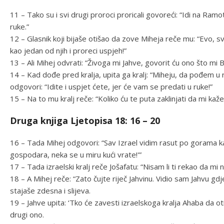
11 – Tako su i svi drugi proroci proricali govoreći: “Idi na Ramo
ruke.”
12 – Glasnik koji bijaše otišao da zove Miheja reče mu: “Evo, svi
kao jedan od njih i proreci uspjeh!”
13 – Ali Mihej odvrati: “Živoga mi Jahve, govorit ću ono što mi 
14 – Kad dođe pred kralja, upita ga kralj: “Miheju, da pođem u 
odgovori: “Idite i uspjet ćete, jer će vam se predati u ruke!”
15 – Na to mu kralj reče: “Koliko ću te puta zaklinjati da mi kaž
Druga knjiga Ljetopisa 18: 16 – 20
16 – Tada Mihej odgovori: “Sav Izrael vidim rasut po gorama ka
gospodara, neka se u miru kući vrate!'”
17 – Tada izraelski kralj reče Jošafatu: “Nisam li ti rekao da m
18 – A Mihej reče: “Zato čujte riječ Jahvinu. Vidio sam Jahvu gd
stajaše zdesna i slijeva.
19 – Jahve upita: ‘Tko će zavesti izraelskoga kralja Ahaba da o
drugi ono.