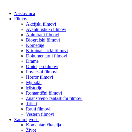
Naslovnica
Filmovi
Akcijski filmovi
Avanturistički filmovi
Animirani filmovi
Biografski filmovi
Komedije
Kriminalistički filmovi
Dokumentarni filmovi
Drame
Obiteljski filmovi
Povijesni filmovi
Horror filmovi
Mjuzikli
Misterije
Romantični filmovi
Znanstveno-fantastični filmovi
Trileri
Ratni filmovi
Vestern filmovi
Zanimljivosti
Komentari čitatelja
Život