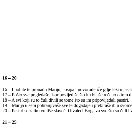
16 – 20
16 – I pohite te pronađu Mariju, Josipa i novorođenče gdje leži u jasl
17 – Pošto sve pogledaše, ispripovijediše što im bijaše rečeno o tom dj
18 – A svi koji su to čuli divili se tome što su im pripovijedali pastiri.
19 – Marija u sebi pohranjivaše sve te događaje i prebiraše ih u svome
20 – Pastiri se zatim vratiše slaveći i hvaleći Boga za sve što su čuli i 
21 – 25