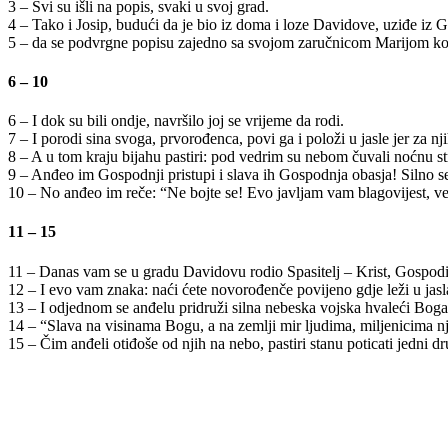
3 – Svi su išli na popis, svaki u svoj grad.
4 – Tako i Josip, budući da je bio iz doma i loze Davidove, uziđe iz G
5 – da se podvrgne popisu zajedno sa svojom zaručnicom Marijom koj
6 – 10
6 – I dok su bili ondje, navršilo joj se vrijeme da rodi.
7 – I porodi sina svoga, prvorođenca, povi ga i položi u jasle jer za njih
8 – A u tom kraju bijahu pastiri: pod vedrim su nebom čuvali noćnu st
9 – Anđeo im Gospodnji pristupi i slava ih Gospodnja obasja! Silno se
10 – No anđeo im reče: “Ne bojte se! Evo javljam vam blagovijest, ve
11 – 15
11 – Danas vam se u gradu Davidovu rodio Spasitelj – Krist, Gospodi
12 – I evo vam znaka: naći ćete novorođenče povijeno gdje leži u jas
13 – I odjednom se anđelu pridruži silna nebeska vojska hvaleći Boga
14 – “Slava na visinama Bogu, a na zemlji mir ljudima, miljenicima 
15 – Čim anđeli otiđoše od njih na nebo, pastiri stanu poticati jedn