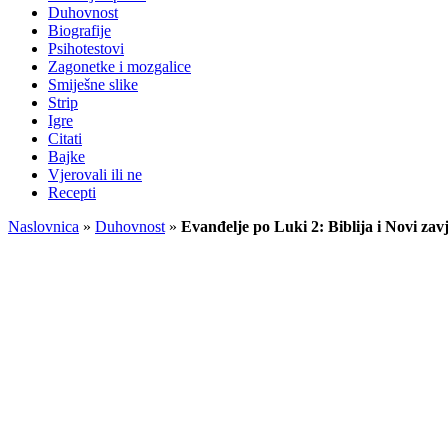
Duhovnost
Biografije
Psihotestovi
Zagonetke i mozgalice
Smiješne slike
Strip
Igre
Citati
Bajke
Vjerovali ili ne
Recepti
Naslovnica
»
Duhovnost
»
Evanđelje po Luki 2: Biblija i Novi zavj