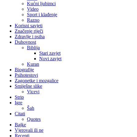
Kućni ljubimci
Video
Sport i klađenje
Razno
Korisni savjeti
Značenje riječi
Zdravlje i psiha
Duhovnost
Biblija
Stari zavjet
Novi zavjet
Kuran
Biografije
Psihotestovi
Zagonetke i mozgalice
Smiješne slike
Vicevi
Strip
Igre
Šah
Citati
Quotes
Bajke
Vjerovali ili ne
Recepti