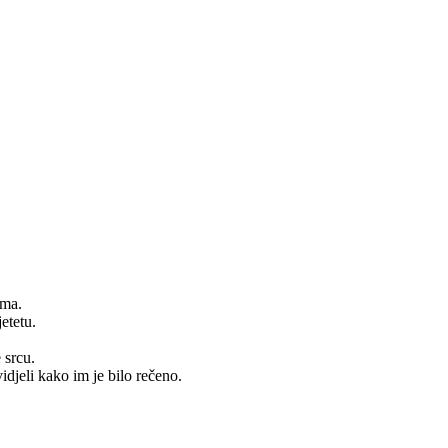
ama.
etetu.
 srcu.
vidjeli kako im je bilo rečeno.