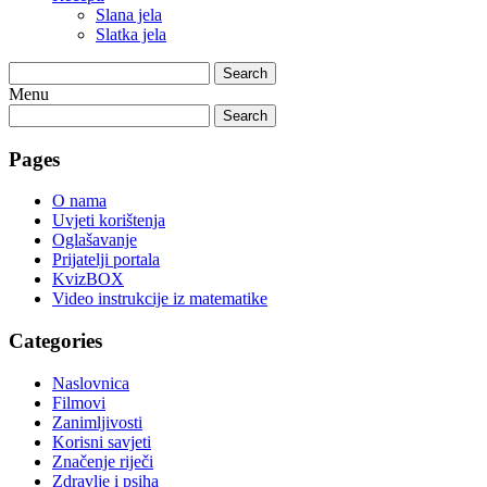
Slana jela
Slatka jela
Search
Menu
Search
Pages
O nama
Uvjeti korištenja
Oglašavanje
Prijatelji portala
KvizBOX
Video instrukcije iz matematike
Categories
Naslovnica
Filmovi
Zanimljivosti
Korisni savjeti
Značenje riječi
Zdravlje i psiha