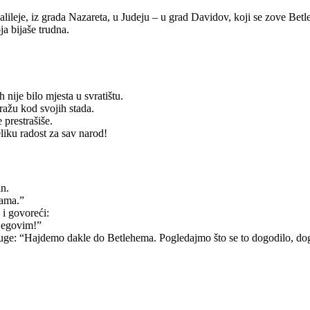
alileje, iz grada Nazareta, u Judeju – u grad Davidov, koji se zove Bet
a bijaše trudna.
 nije bilo mjesta u svratištu.
ražu kod svojih stada.
 prestrašiše.
liku radost za sav narod!
n.
lama.”
 i govoreći:
njegovim!”
i druge: “Hajdemo dakle do Betlehema. Pogledajmo što se to dogodilo, 