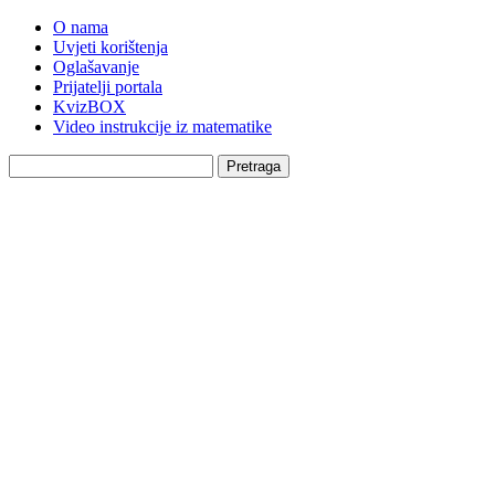
O nama
Uvjeti korištenja
Oglašavanje
Prijatelji portala
KvizBOX
Video instrukcije iz matematike
Pretraga