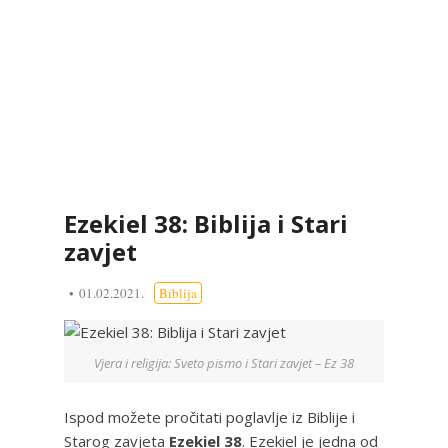
Ezekiel 38: Biblija i Stari
zavjet
01.02.2021.
Biblija
Vjera i religija: Sveto pismo i Stari zavjet – Ez 38
Ispod možete pročitati poglavlje iz Biblije i
Starog zavjeta
Ezekiel 38
. Ezekiel je jedna od