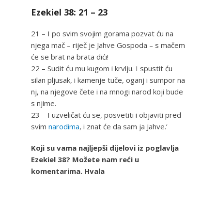
Ezekiel 38: 21 – 23
21 – I po svim svojim gorama pozvat ću na
njega mač – riječ je Jahve Gospoda – s mačem
će se brat na brata dići!
22 – Sudit ću mu kugom i krvlju. I spustit ću
silan pljusak, i kamenje tuče, oganj i sumpor na
nj, na njegove čete i na mnogi narod koji bude
s njime.
23 – I uzveličat ću se, posvetiti i objaviti pred
svim
narodima
, i znat će da sam ja Jahve.’
Koji su vama najljepši dijelovi iz poglavlja
Ezekiel 38? Možete nam reći u
komentarima. Hvala