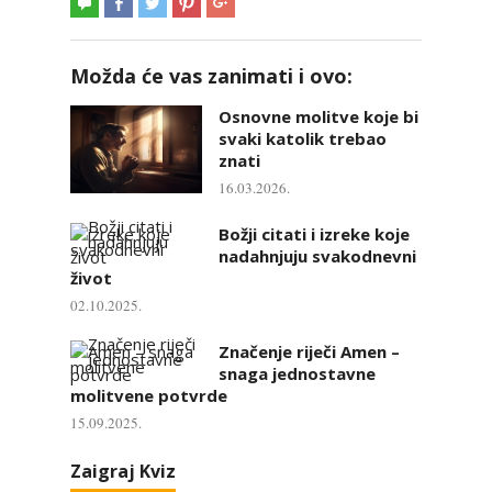
Možda će vas zanimati i ovo:
Osnovne molitve koje bi
svaki katolik trebao
znati
16.03.2026.
Božji citati i izreke koje
nadahnjuju svakodnevni
život
02.10.2025.
Značenje riječi Amen –
snaga jednostavne
molitvene potvrde
15.09.2025.
Zaigraj Kviz