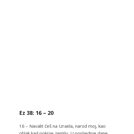
Ez 38: 16 – 20
16 – Navalit ćeš na Izraela, narod moj, kao
oblak kad pokrije zemlju. U posljednje dane