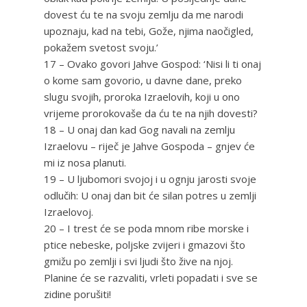
dovest ću te na svoju zemlju da me narodi
upoznaju, kad na tebi, Gože, njima naočigled,
pokažem svetost svoju.’
17 – Ovako govori Jahve Gospod: ‘Nisi li ti onaj
o kome sam govorio, u davne dane, preko
slugu svojih, proroka Izraelovih, koji u ono
vrijeme prorokovaše da ću te na njih dovesti?
18 – U onaj dan kad Gog navali na zemlju
Izraelovu – riječ je Jahve Gospoda – gnjev će
mi iz nosa planuti.
19 – U ljubomori svojoj i u ognju jarosti svoje
odlučih: U onaj dan bit će silan potres u zemlji
Izraelovoj.
20 – I trest će se poda mnom ribe morske i
ptice nebeske, poljske zvijeri i gmazovi što
gmižu po zemlji i svi ljudi što žive na njoj.
Planine će se razvaliti, vrleti popadati i sve se
zidine porušiti!