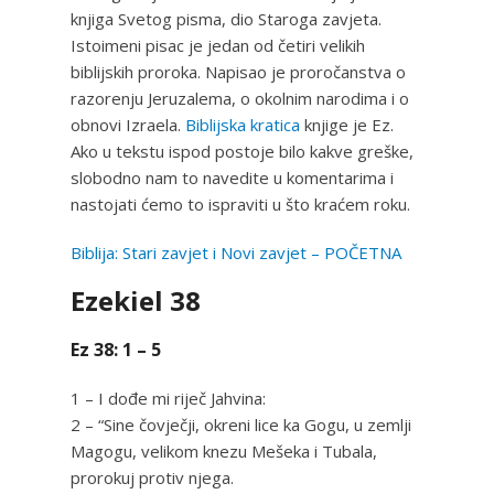
knjiga Svetog pisma, dio Staroga zavjeta.
Istoimeni pisac je jedan od četiri velikih
biblijskih proroka. Napisao je proročanstva o
razorenju Jeruzalema, o okolnim narodima i o
obnovi Izraela.
Biblijska kratica
knjige je Ez.
Ako u tekstu ispod postoje bilo kakve greške,
slobodno nam to navedite u komentarima i
nastojati ćemo to ispraviti u što kraćem roku.
Biblija: Stari zavjet i Novi zavjet – POČETNA
Ezekiel 38
Ez 38: 1 – 5
1 – I dođe mi riječ Jahvina:
2 – “Sine čovječji, okreni lice ka Gogu, u zemlji
Magogu, velikom knezu Mešeka i Tubala,
prorokuj protiv njega.