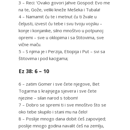
3 – Reci: ‘Ovako govori Jahve Gospod: Evo me
na te, Gože, veliki kneže Mešeka i Tubala!
4 – Namamit ću te i metnut ću ti žvale u
čeljusti, izvest ću tebe i svu tvoju vojsku –
konje i konjanike, silno mnoštvo u potpunoj
opremi – sve u oklopima i sa štitovima, sve
vične maču.
5 – S njima je i Perzija, Etiopija i Put – svi sa
štitovima i pod kacigama;
Ez 38: 6 – 10
6 – zatim Gomer i sve čete njegove, Bet
Togarma s krajnjega sjevera i sve čete
njezine – silan narod s tobom!
7 – Dobro se spremi ti i sve mnoštvo što se
oko tebe skupilo i stani mu na čelo!
8 – Poslije mnogo dana dobit ćeš zapovijed;
poslije mnogo godina navalit ćeš na zemlju,