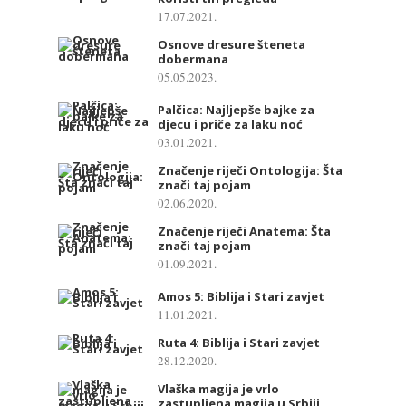
17.07.2021.
Osnove dresure šteneta
dobermana
05.05.2023.
Palčica: Najljepše bajke za
djecu i priče za laku noć
03.01.2021.
Značenje riječi Ontologija: Šta
znači taj pojam
02.06.2020.
Značenje riječi Anatema: Šta
znači taj pojam
01.09.2021.
Amos 5: Biblija i Stari zavjet
11.01.2021.
Ruta 4: Biblija i Stari zavjet
28.12.2020.
Vlaška magija je vrlo
zastupljena magija u Srbiji