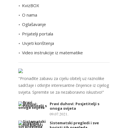
KvizBOX
g
o
O nama
r
Oglašavanje
i
Prijatelji portala
j
e
Uvjeti korištenja
Video instrukcije iz matematike
"Pronađite zabavu za cijelu obitelj uz raznolike
sadržaje i otkrijte interesantne činjenice iz cijelog
svijeta. Spremite se za nezaboravno iskustvo!"
Pravi duhovi: Posjetitelji s
onoga svijeta
09.07.2021.
Sistematski pregledi i sve
koristi tih pregleda