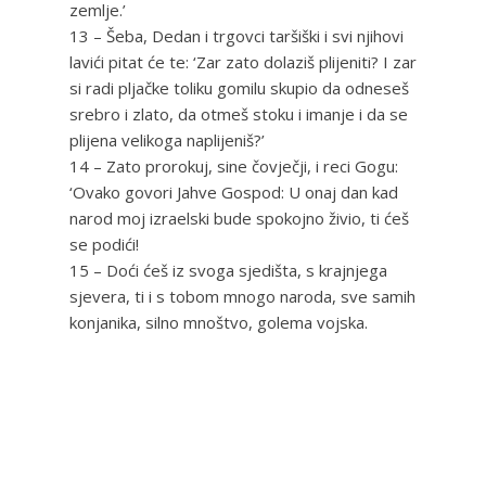
zemlje.’
13 – Šeba, Dedan i trgovci taršiški i svi njihovi
lavići pitat će te: ‘Zar zato dolaziš plijeniti? I zar
si radi pljačke toliku gomilu skupio da odneseš
srebro i zlato, da otmeš stoku i imanje i da se
plijena velikoga naplijeniš?’
14 – Zato prorokuj, sine čovječji, i reci Gogu:
‘Ovako govori Jahve Gospod: U onaj dan kad
narod moj izraelski bude spokojno živio, ti ćeš
se podići!
15 – Doći ćeš iz svoga sjedišta, s krajnjega
sjevera, ti i s tobom mnogo naroda, sve samih
konjanika, silno mnoštvo, golema vojska.