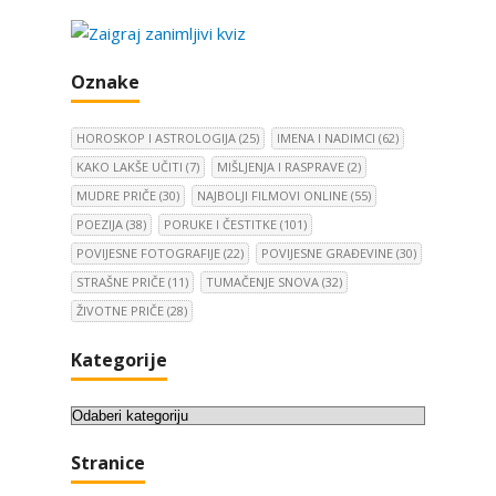
Oznake
HOROSKOP I ASTROLOGIJA
(25)
IMENA I NADIMCI
(62)
KAKO LAKŠE UČITI
(7)
MIŠLJENJA I RASPRAVE
(2)
MUDRE PRIČE
(30)
NAJBOLJI FILMOVI ONLINE
(55)
POEZIJA
(38)
PORUKE I ČESTITKE
(101)
POVIJESNE FOTOGRAFIJE
(22)
POVIJESNE GRAĐEVINE
(30)
STRAŠNE PRIČE
(11)
TUMAČENJE SNOVA
(32)
ŽIVOTNE PRIČE
(28)
Kategorije
K
a
Stranice
t
e