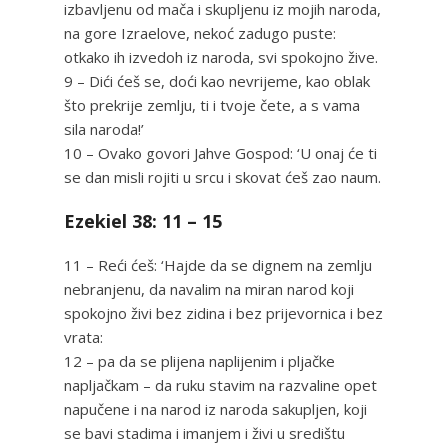
izbavljenu od mača i skupljenu iz mojih naroda,
na gore Izraelove, nekoć zadugo puste:
otkako ih izvedoh iz naroda, svi spokojno žive.
9 – Dići ćeš se, doći kao nevrijeme, kao oblak
što prekrije zemlju, ti i tvoje čete, a s vama
sila naroda!’
10 – Ovako govori Jahve Gospod: ‘U onaj će ti
se dan misli rojiti u srcu i skovat ćeš zao naum.
Ezekiel 38: 11 – 15
11 – Reći ćeš: ‘Hajde da se dignem na zemlju
nebranjenu, da navalim na miran narod koji
spokojno živi bez zidina i bez prijevornica i bez
vrata:
12 – pa da se plijena naplijenim i pljačke
napljačkam – da ruku stavim na razvaline opet
napučene i na narod iz naroda sakupljen, koji
se bavi stadima i imanjem i živi u središtu