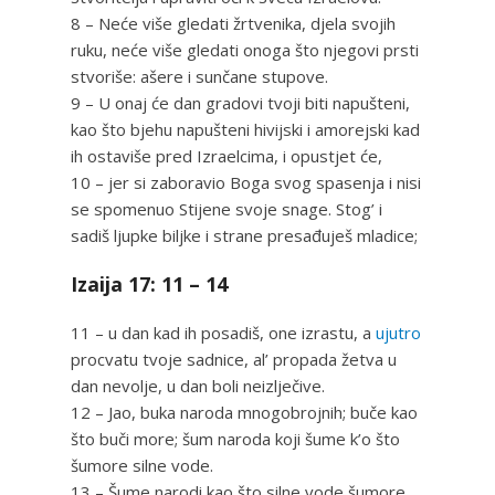
8 – Neće više gledati žrtvenika, djela svojih
ruku, neće više gledati onoga što njegovi prsti
stvoriše: ašere i sunčane stupove.
9 – U onaj će dan gradovi tvoji biti napušteni,
kao što bjehu napušteni hivijski i amorejski kad
ih ostaviše pred Izraelcima, i opustjet će,
10 – jer si zaboravio Boga svog spasenja i nisi
se spomenuo Stijene svoje snage. Stog’ i
sadiš ljupke biljke i strane presađuješ mladice;
Izaija 17: 11 – 14
11 – u dan kad ih posadiš, one izrastu, a
ujutro
procvatu tvoje sadnice, al’ propada žetva u
dan nevolje, u dan boli neizlječive.
12 – Jao, buka naroda mnogobrojnih; buče kao
što buči more; šum naroda koji šume k’o što
šumore silne vode.
13 – Šume narodi kao što silne vode šumore,