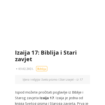
Izaija 17: Biblija i Stari
zavjet
03.02.2021.
Biblija
Vjera i religija: Sveto pismo i Stari zavjet – Iz 17
Ispod možete pročitati poglavlje iz Biblije i
Starog zavjeta
Izaija 17
. Izaija je jedna od
knjiga Svetog pisma i Staroga zavjeta. Prva je