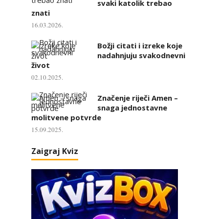
svaki katolik trebao
znati
16.03.2026.
Božji citati i izreke koje
nadahnjuju svakodnevni
život
02.10.2025.
Značenje riječi Amen –
snaga jednostavne
molitvene potvrde
15.09.2025.
Zaigraj Kviz