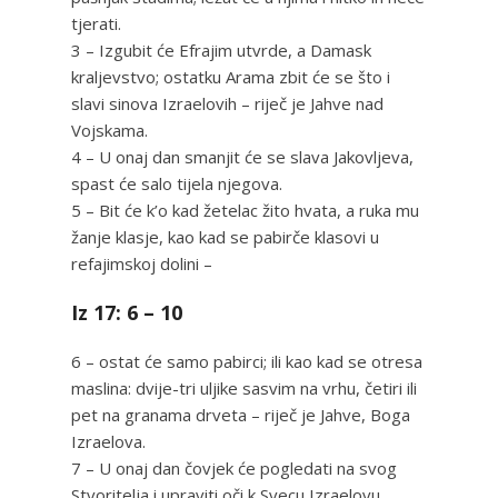
tjerati.
3 – Izgubit će Efrajim utvrde, a Damask
kraljevstvo; ostatku Arama zbit će se što i
slavi sinova Izraelovih – riječ je Jahve nad
Vojskama.
4 – U onaj dan smanjit će se slava Jakovljeva,
spast će salo tijela njegova.
5 – Bit će k’o kad žetelac žito hvata, a ruka mu
žanje klasje, kao kad se pabirče klasovi u
refajimskoj dolini –
Iz 17: 6 – 10
6 – ostat će samo pabirci; ili kao kad se otresa
maslina: dvije-tri uljike sasvim na vrhu, četiri ili
pet na granama drveta – riječ je Jahve, Boga
Izraelova.
7 – U onaj dan čovjek će pogledati na svog
Stvoritelja i upraviti oči k Svecu Izraelovu.