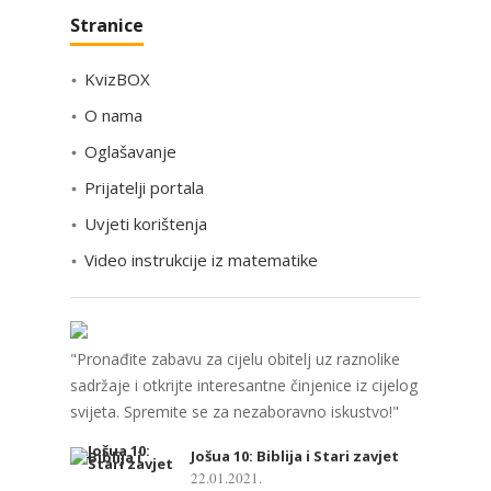
a
Stranice
t
e
KvizBOX
g
o
O nama
r
Oglašavanje
i
Prijatelji portala
j
e
Uvjeti korištenja
Video instrukcije iz matematike
"Pronađite zabavu za cijelu obitelj uz raznolike
sadržaje i otkrijte interesantne činjenice iz cijelog
svijeta. Spremite se za nezaboravno iskustvo!"
Jošua 10: Biblija i Stari zavjet
22.01.2021.