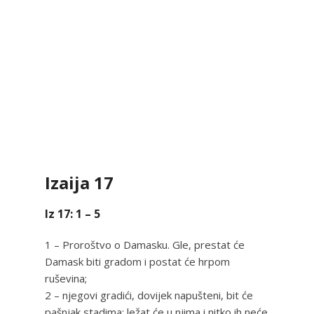
Izaija 17
Iz 17: 1 – 5
1 – Proroštvo o Damasku. Gle, prestat će
Damask biti gradom i postat će hrpom
ruševina;
2 – njegovi gradići, dovijek napušteni, bit će
pašnjak stadima; ležat će u njima i nitko ih neće