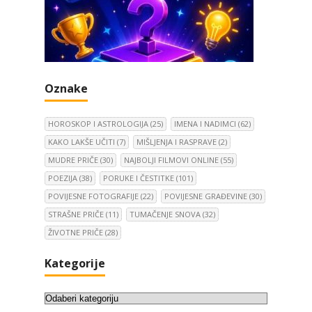
Oznake
HOROSKOP I ASTROLOGIJA
(25)
IMENA I NADIMCI
(62)
KAKO LAKŠE UČITI
(7)
MIŠLJENJA I RASPRAVE
(2)
MUDRE PRIČE
(30)
NAJBOLJI FILMOVI ONLINE
(55)
POEZIJA
(38)
PORUKE I ČESTITKE
(101)
POVIJESNE FOTOGRAFIJE
(22)
POVIJESNE GRAĐEVINE
(30)
STRAŠNE PRIČE
(11)
TUMAČENJE SNOVA
(32)
ŽIVOTNE PRIČE
(28)
Kategorije
K