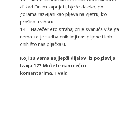
al’ kad On im zaprijeti, bježe daleko, po
gorama razvijani kao pljeva na vjetru, k’o
prašina u vihoru.
14 – Navečer eto straha; prije svanuća više ga
nema: to je sudba onih koji nas plijene i kob
onih što nas pljačkaju.
Koji su vama najljepši dijelovi iz poglavlja
Izaija 17? Možete nam reći u
komentarima. Hvala