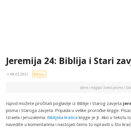
Jeremija 24: Biblija i Stari zav
08.02.2021.
Biblija
Vjera i religija: Sveto pismo i Sta
Ispod možete pročitati poglavlje iz Biblije i Starog zavjeta
Jer
pisma i Staroga zavjeta. Pripada u velike proročke knjige. Pisac
Izraela i Jeruzalema.
Biblijska kratica
knjige je Jr. Ako u tekstu
navedite u komentarima i nastojati ćemo to ispraviti u što kra