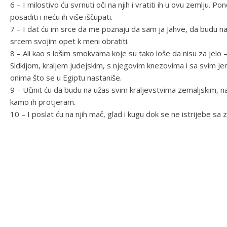
6 – I milostivo ću svrnuti oči na njih i vratiti ih u ovu zemlju. Pon
posaditi i neću ih više iščupati.
7 – I dat ću im srce da me poznaju da sam ja Jahve, da budu nar
srcem svojim opet k meni obratiti.
8 – Ali kao s lošim smokvama koje su tako loše da nisu za jelo – d
Sidkijom, kraljem judejskim, s njegovim knezovima i sa svim Je
onima što se u Egiptu nastaniše.
9 – Učinit ću da budu na užas svim kraljevstvima zemaljskim, n
kamo ih protjeram.
10 – I poslat ću na njih mač, glad i kugu dok se ne istrijebe sa 