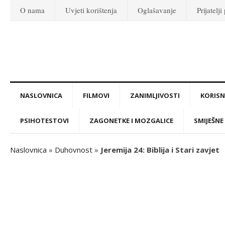
O nama
Uvjeti korištenja
Oglašavanje
Prijatelji
NASLOVNICA
FILMOVI
ZANIMLJIVOSTI
KORISNI
PSIHOTESTOVI
ZAGONETKE I MOZGALICE
SMIJEŠNE 
Naslovnica
»
Duhovnost
»
Jeremija 24: Biblija i Stari zavjet