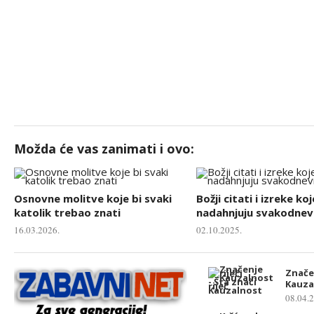
Možda će vas zanimati i ovo:
Osnovne molitve koje bi svaki
Božji citati i izreke koj
katolik trebao znati
nadahnjuju svakodnevn
16.03.2026.
02.10.2025.
Značen
Kauza
08.04.