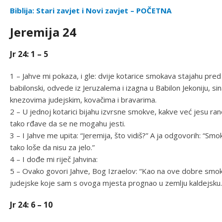
Biblija: Stari zavjet i Novi zavjet – POČETNA
Jeremija 24
Jr 24: 1 – 5
1 – Jahve mi pokaza, i gle: dvije kotarice smokava stajahu pr
babilonski, odvede iz Jeruzalema i izagna u Babilon Jekoniju, si
knezovima judejskim, kovačima i bravarima.
2 – U jednoj kotarici bijahu izvrsne smokve, kakve već jesu r
tako rđave da se ne mogahu jesti.
3 – I Jahve me upita: “Jeremija, što vidiš?” A ja odgovorih: “Smo
tako loše da nisu za jelo.”
4 – I dođe mi riječ Jahvina:
5 – Ovako govori Jahve, Bog Izraelov: “Kao na ove dobre smokv
judejske koje sam s ovoga mjesta prognao u zemlju kaldejsku.
Jr 24: 6 – 10