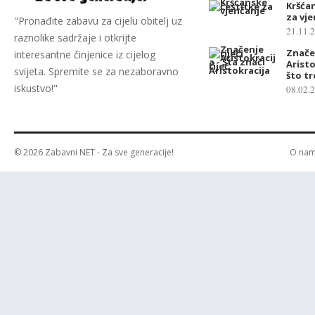
Kršća
za vj
"Pronađite zabavu za cijelu obitelj uz
21.11.
raznolike sadržaje i otkrijte
Značen
interesantne činjenice iz cijelog
Aristo
svijeta. Spremite se za nezaboravno
što t
iskustvo!"
08.02.
© 2026
Zabavni NET
- Za sve generacije!
O na