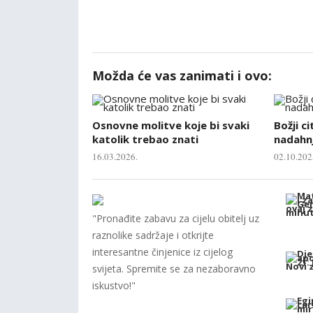
Možda će vas zanimati i ovo:
Osnovne molitve koje bi svaki
Božji ci
katolik trebao znati
nadahnj
16.03.2026.
02.10.202
"Pronađite zabavu za cijelu obitelj uz
raznolike sadržaje i otkrijte
interesantne činjenice iz cijelog
svijeta. Spremite se za nezaboravno
iskustvo!"