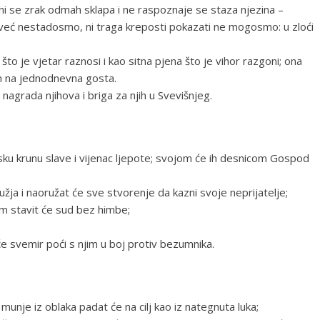
ijeni se zrak odmah sklapa i ne raspoznaje se staza njezina –
 a već nestadosmo, ni traga kreposti pokazati ne mogosmo: u zloći
što je vjetar raznosi i kao sitna pjena što je vihor razgoni; ona
en na jednodnevna gosta.
 nagrada njihova i briga za njih u Svevišnjeg.
vsku krunu slave i vijenac ljepote; svojom će ih desnicom Gospod
žja i naoružat će sve stvorenje da kazni svoje neprijatelje;
em stavit će sud bez himbe;
će svemir poći s njim u boj protiv bezumnika.
munje iz oblaka padat će na cilj kao iz nategnuta luka;