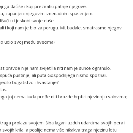
i ga tlačiše i koji prezirahu patnje njegove.
aha, zapanjeni njegovim iznenadnim spasenjem.
išući u tjeskobi svoje duše:
i i koji nam je bio za porugu. Mi, budale, smatrasmo njegov
bio udio svoj među svecima?
ost pravde nije nam svijetlila niti nam je sunce ogranulo.
espuća pustinje, ali puta Gospodnjega nismo spoznali.
ijedilo bogatstvo i hvastanje?
las.
aga joj nema kuda prođe niti brazde hrptici njezinoj u valovima;
vi traga prolazu svojem: šiba lagani uzduh udarcima svojih pera i
svojih krila, a poslije nema više nikakva traga njezinu letu;