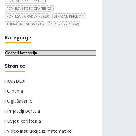
PORUKE I ČESTITKE
(101)
POVIJESNE FOTOGRAFIJE
(22)
POVIJESNE GRAĐEVINE
(30)
STRAŠNE PRIČE
(11)
TUMAČENJE SNOVA
(32)
ŽIVOTNE PRIČE
(28)
Kategorije
K
a
Stranice
t
e
KvizBOX
g
o
O nama
r
Oglašavanje
i
Prijatelji portala
j
e
Uvjeti korištenja
Video instrukcije iz matematike