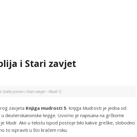
lija i Stari zavjet
ija: Sveto pismo i Stari zavjet – Mudr 5
tarog zavjeta
Knjiga mudrosti 5
. Knjiga Mudrosti je jedna od
a u deuterokanonske knjige. Izvorno je napisana na grčkome
ige je Mudr. Ako u tekstu ispod postoje bilo kakve greške, slobodno
o to ispraviti u što kraćem roku.