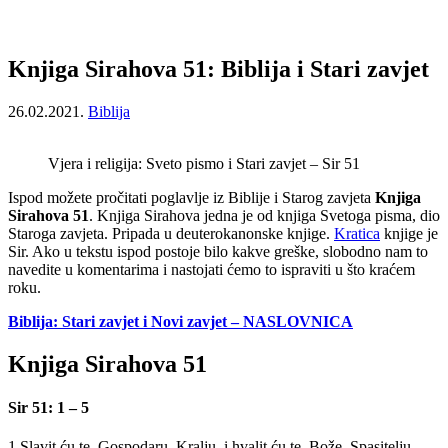
Knjiga Sirahova 51: Biblija i Stari zavjet
26.02.2021.
Biblija
Vjera i religija: Sveto pismo i Stari zavjet – Sir 51
Ispod možete pročitati poglavlje iz Biblije i Starog zavjeta
Knjiga
Sirahova 51
. Knjiga Sirahova jedna je od knjiga Svetoga pisma, dio
Staroga zavjeta. Pripada u deuterokanonske knjige.
Kratica
knjige je
Sir. Ako u tekstu ispod postoje bilo kakve greške, slobodno nam to
navedite u komentarima i nastojati ćemo to ispraviti u što kraćem
roku.
Biblija: Stari zavjet i Novi zavjet – NASLOVNICA
Knjiga Sirahova 51
Sir 51: 1 – 5
1 Slavit ću te, Gospodaru, Kralju, i hvalit ću te, Bože, Spasitelju