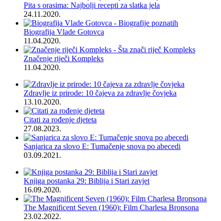
Pita s orasima: Najbolji recepti za slatka jela
24.11.2020.
Biografija Vlade Gotovca
11.04.2020.
Značenje riječi Kompleks
11.04.2020.
Zdravlje iz prirode: 10 čajeva za zdravlje čovjeka
13.10.2020.
Citati za rođenje djeteta
27.08.2023.
Sanjarica za slovo E: Tumačenje snova po abecedi
03.09.2021.
Knjiga postanka 29: Biblija i Stari zavjet
16.09.2020.
The Magnificent Seven (1960): Film Charlesa Bronsona
23.02.2022.