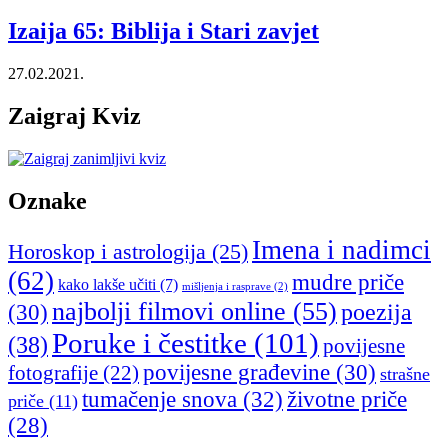
Izaija 65: Biblija i Stari zavjet
27.02.2021.
Zaigraj Kviz
Oznake
Imena i nadimci
Horoskop i astrologija
(25)
(62)
mudre priče
kako lakše učiti
(7)
mišljenja i rasprave
(2)
najbolji filmovi online
(55)
poezija
(30)
Poruke i čestitke
(101)
(38)
povijesne
povijesne građevine
(30)
fotografije
(22)
strašne
tumačenje snova
(32)
životne priče
priče
(11)
(28)