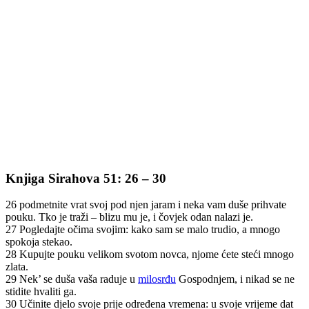
Knjiga Sirahova 51: 26 – 30
26 podmetnite vrat svoj pod njen jaram i neka vam duše prihvate
pouku. Tko je traži – blizu mu je, i čovjek odan nalazi je.
27 Pogledajte očima svojim: kako sam se malo trudio, a mnogo
spokoja stekao.
28 Kupujte pouku velikom svotom novca, njome ćete steći mnogo
zlata.
29 Nek’ se duša vaša raduje u
milosrđu
Gospodnjem, i nikad se ne
stidite hvaliti ga.
30 Učinite djelo svoje prije određena vremena: u svoje vrijeme dat