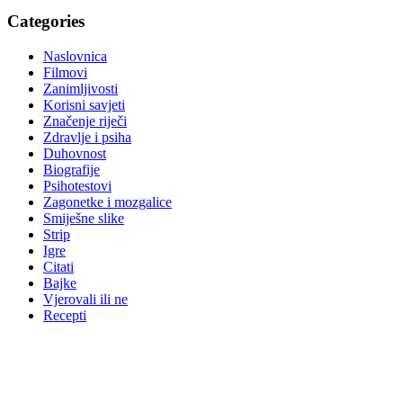
Categories
Naslovnica
Filmovi
Zanimljivosti
Korisni savjeti
Značenje riječi
Zdravlje i psiha
Duhovnost
Biografije
Psihotestovi
Zagonetke i mozgalice
Smiješne slike
Strip
Igre
Citati
Bajke
Vjerovali ili ne
Recepti