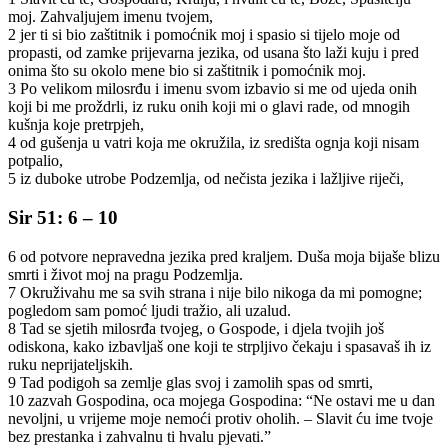
moj. Zahvaljujem imenu tvojem,
2 jer ti si bio zaštitnik i pomoćnik moj i spasio si tijelo moje od
propasti, od zamke prijevarna jezika, od usana što laži kuju i pred
onima što su okolo mene bio si zaštitnik i pomoćnik moj.
3 Po velikom milosrđu i imenu svom izbavio si me od ujeda onih
koji bi me proždrli, iz ruku onih koji mi o glavi rade, od mnogih
kušnja koje pretrpjeh,
4 od gušenja u vatri koja me okružila, iz središta ognja koji nisam
potpalio,
5 iz duboke utrobe Podzemlja, od nečista jezika i lažljive riječi,
Sir 51: 6 – 10
6 od potvore nepravedna jezika pred kraljem. Duša moja bijaše blizu
smrti i život moj na pragu Podzemlja.
7 Okruživahu me sa svih strana i nije bilo nikoga da mi pomogne;
pogledom sam pomoć ljudi tražio, ali uzalud.
8 Tad se sjetih milosrđa tvojeg, o Gospode, i djela tvojih još
odiskona, kako izbavljaš one koji te strpljivo čekaju i spasavaš ih iz
ruku neprijateljskih.
9 Tad podigoh sa zemlje glas svoj i zamolih spas od smrti,
10 zazvah Gospodina, oca mojega Gospodina: “Ne ostavi me u dan
nevoljni, u vrijeme moje nemoći protiv oholih. – Slavit ću ime tvoje
bez prestanka i zahvalnu ti hvalu pjevati.”