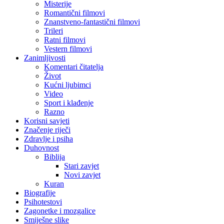
Misterije
Romantični filmovi
Znanstveno-fantastični filmovi
Trileri
Ratni filmovi
Vestern filmovi
Zanimljivosti
Komentari čitatelja
Život
Kućni ljubimci
Video
Sport i klađenje
Razno
Korisni savjeti
Značenje riječi
Zdravlje i psiha
Duhovnost
Biblija
Stari zavjet
Novi zavjet
Kuran
Biografije
Psihotestovi
Zagonetke i mozgalice
Smiješne slike