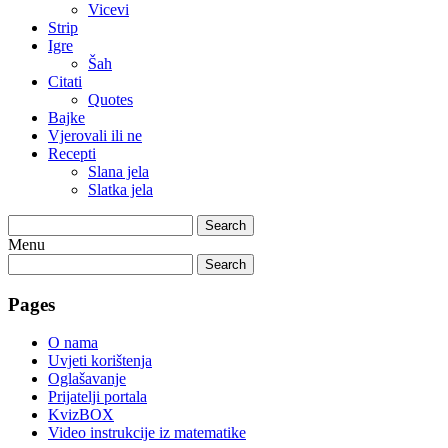
Vicevi
Strip
Igre
Šah
Citati
Quotes
Bajke
Vjerovali ili ne
Recepti
Slana jela
Slatka jela
Search
Menu
Search
Pages
O nama
Uvjeti korištenja
Oglašavanje
Prijatelji portala
KvizBOX
Video instrukcije iz matematike