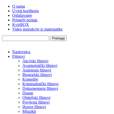
O nama
Uvjeti korištenja
Oglašavanje
Prijatelji portala
KvizBOX
Video instrukcije iz matematike
Pretraga
Naslovnica
Filmovi
Akcijski filmovi
Avanturistički filmovi
Animirani filmovi
Biografski filmovi
Komedije
Kriminalistički filmovi
Dokumentarni filmovi
Drame
Obiteljski filmovi
Povijesni filmovi
Horror filmovi
Mjuzikli