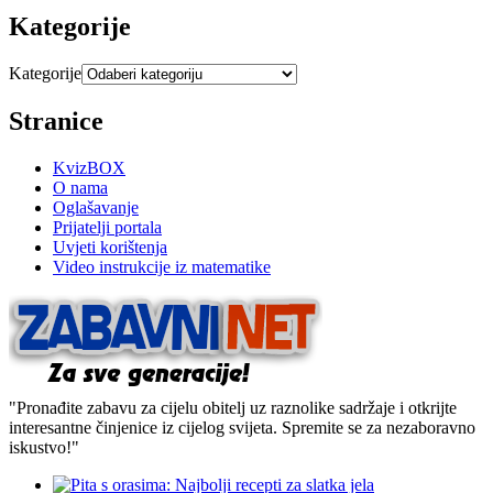
Kategorije
Kategorije
Stranice
KvizBOX
O nama
Oglašavanje
Prijatelji portala
Uvjeti korištenja
Video instrukcije iz matematike
"Pronađite zabavu za cijelu obitelj uz raznolike sadržaje i otkrijte
interesantne činjenice iz cijelog svijeta. Spremite se za nezaboravno
iskustvo!"