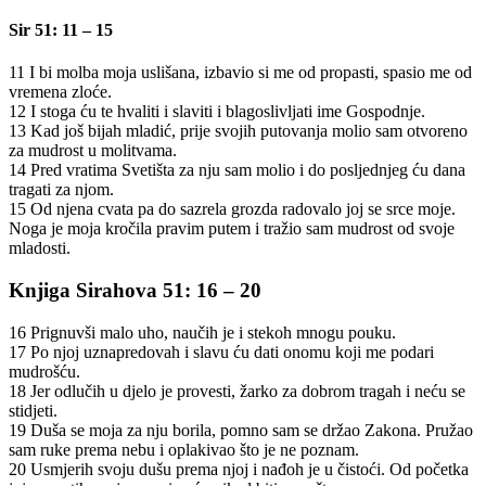
Sir 51: 11 – 15
11 I bi molba moja uslišana, izbavio si me od propasti, spasio me od
vremena zloće.
12 I stoga ću te hvaliti i slaviti i blagoslivljati ime Gospodnje.
13 Kad još bijah mladić, prije svojih putovanja molio sam otvoreno
za mudrost u molitvama.
14 Pred vratima Svetišta za nju sam molio i do posljednjeg ću dana
tragati za njom.
15 Od njena cvata pa do sazrela grozda radovalo joj se srce moje.
Noga je moja kročila pravim putem i tražio sam mudrost od svoje
mladosti.
Knjiga Sirahova 51: 16 – 20
16 Prignuvši malo uho, naučih je i stekoh mnogu pouku.
17 Po njoj uznapredovah i slavu ću dati onomu koji me podari
mudrošću.
18 Jer odlučih u djelo je provesti, žarko za dobrom tragah i neću se
stidjeti.
19 Duša se moja za nju borila, pomno sam se držao Zakona. Pružao
sam ruke prema nebu i oplakivao što je ne poznam.
20 Usmjerih svoju dušu prema njoj i nađoh je u čistoći. Od početka