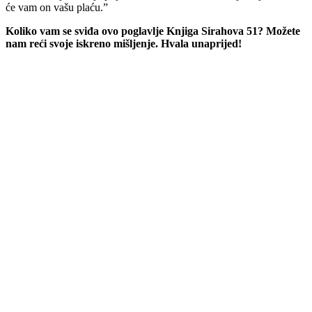
će vam on vašu plaću.”
Koliko vam se sviđa ovo poglavlje Knjiga Sirahova 51? Možete
nam reći svoje iskreno mišljenje. Hvala unaprijed!