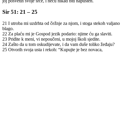
joj posvetih svoje srce, i neću nikad biti napušten.
Sir 51: 21 – 25
21 I utroba mi uzdrhta od čežnje za njom, i stoga stekoh valjano
blago.
22 Za plaću mi je Gospod jezik podario: njime ću ga slaviti.
23 Priđite k meni, vi nepoučeni, u mojoj školi sjedite.
24 Zašto da u tom oskudijevate, i da vam duše toliko žeđaju?
25 Otvorih svoja usta i rekoh: “Kupujte je bez novaca,