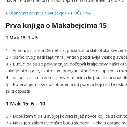
navedite u komentarima i nastojati ćemo to ispraviti u što kr
Biblija: Stari zavjet i Novi zavjet – POČETNA
Prva knjiga o Makabejcima 15
1 Mak 15: 1 – 5
1 – Antioh, sin kralja Demetrija, posla s morskih otoka svećen
2 – pismo ovog sadržaja: “Kralj Antioh pozdravlja velikog sveće
3 – Budući da su se pokvarenjaci dočepali kraljevstva naših ot
kako je bilo i prije, i zato sam podigao silne čete i opremio rat
4 – da se iskrcam u zemlji i osvetim onima koji su je upropasti
5 – Potvrđujem ti sva oslobođenja od poreza kojih su te oslobodi
su ti otpustili.
1 Mak 15: 6 – 10
6 – Dopuštam ti da u svojoj kovnici kuješ novce koji će zakoni
7 – Neka Jeruzalem i Svetište budu slobodni. Neka ti ostane sve