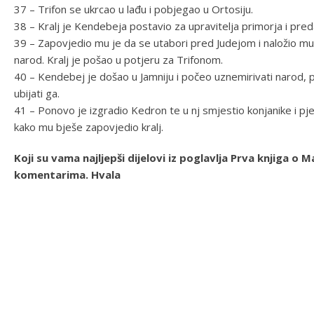
37 – Trifon se ukrcao u lađu i pobjegao u Ortosiju.
38 – Kralj je Kendebeja postavio za upravitelja primorja i pred
39 – Zapovjedio mu je da se utabori pred Judejom i naložio mu 
narod. Kralj je pošao u potjeru za Trifonom.
40 – Kendebej je došao u Jamniju i počeo uznemirivati narod, pro
ubijati ga.
41 – Ponovo je izgradio Kedron te u nj smjestio konjanike i pje
kako mu bješe zapovjedio kralj.
Koji su vama najljepši dijelovi iz poglavlja Prva knjiga 
komentarima. Hvala