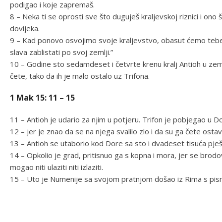
podigao i koje zapremaš.
8 – Neka ti se oprosti sve što duguješ kraljevskoj riznici i ono
dovijeka.
9 – Kad ponovo osvojimo svoje kraljevstvo, obasut ćemo tebe
slava zablistati po svoj zemlji.”
10 – Godine sto sedamdeset i četvrte krenu kralj Antioh u zeml
čete, tako da ih je malo ostalo uz Trifona.
1 Mak 15: 11 – 15
11 – Antioh je udario za njim u potjeru. Trifon je pobjegao u D
12 – jer je znao da se na njega svalilo zlo i da su ga čete ostavi
13 – Antioh se utaborio kod Dore sa sto i dvadeset tisuća pješ
14 – Opkolio je grad, pritisnuo ga s kopna i mora, jer se brodovl
mogao niti ulaziti niti izlaziti.
15 – Uto je Numenije sa svojom pratnjom došao iz Rima s pismi