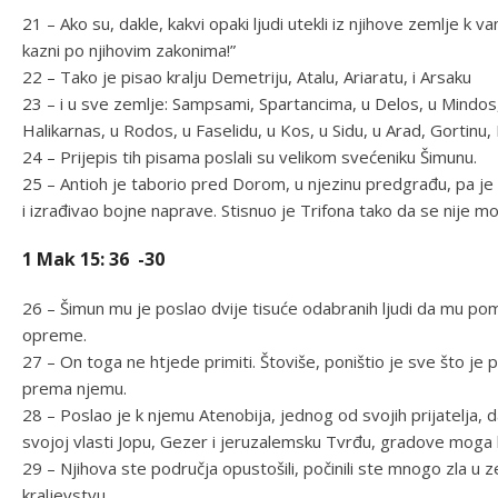
21 – Ako su, dakle, kakvi opaki ljudi utekli iz njihove zemlje k 
kazni po njihovim zakonima!”
22 – Tako je pisao kralju Demetriju, Atalu, Ariaratu, i Arsaku
23 – i u sve zemlje: Sampsami, Spartancima, u Delos, u Mindos, u 
Halikarnas, u Rodos, u Faselidu, u Kos, u Sidu, u Arad, Gortinu, 
24 – Prijepis tih pisama poslali su velikom svećeniku Šimunu.
25 – Antioh je taborio pred Dorom, u njezinu predgrađu, pa j
i izrađivao bojne naprave. Stisnuo je Trifona tako da se nije moglo 
1 Mak 15: 36 -30
26 – Šimun mu je poslao dvije tisuće odabranih ljudi da mu pom
opreme.
27 – On toga ne htjede primiti. Štoviše, poništio je sve što je
prema njemu.
28 – Poslao je k njemu Atenobija, jednog od svojih prijatelja, d
svojoj vlasti Jopu, Gezer i jeruzalemsku Tvrđu, gradove moga 
29 – Njihova ste područja opustošili, počinili ste mnogo zla u 
kraljevstvu.