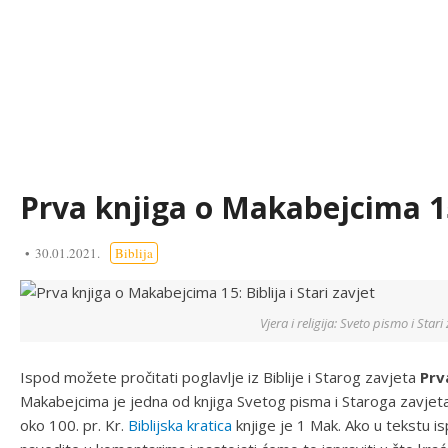
Prva knjiga o Makabejcima 15:
30.01.2021.
Biblija
Vjera i religija: Sveto pismo i Star
Ispod možete pročitati poglavlje iz Biblije i Starog zavjeta
Prv
Makabejcima je jedna od knjiga Svetog pisma i Staroga zavjet
oko 100. pr. Kr.
Biblijska kratica
knjige je 1 Mak. Ako u tekstu 