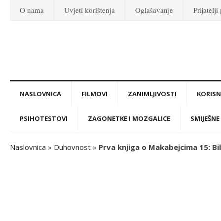
O nama
Uvjeti korištenja
Oglašavanje
Prijatelji
NASLOVNICA
FILMOVI
ZANIMLJIVOSTI
KORISNI
PSIHOTESTOVI
ZAGONETKE I MOZGALICE
SMIJEŠNE 
Naslovnica
»
Duhovnost
»
Prva knjiga o Makabejcima 15: Bibl