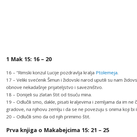
1 Mak 15: 16 – 20
16 – “Rimski konzul Lucije pozdravlja kralja
Ptolemeja
.
17 – Veliki svećenik Šimun i židovski narod uputili su nam židov
obnove nekadašnje prijateljstvo i savezništvo.
18 – Donijeli su zlatan štit od tisuću mina.
19 – Odlučili smo, dakle, pisati kraljevima i zemljama da im ne či
gradove, na njihovu zemlju i da se ne povezuju s onima koji bi i
20 – Odlučili smo da od njih primimo štit.
Prva knjiga o Makabejcima 15: 21 – 25