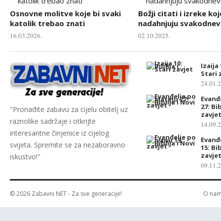
Osnovne molitve koje bi svaki
Božji citati i izreke koj
katolik trebao znati
nadahnjuju svakodnevn
16.03.2026.
02.10.2025.
Izaija 
Stari 
24.01.
Evanđ
27: Bib
"Pronađite zabavu za cijelu obitelj uz
zavje
raznolike sadržaje i otkrijte
14.09.
interesantne činjenice iz cijelog
Evanđ
svijeta. Spremite se za nezaboravno
15: Bib
zavje
iskustvo!"
09.11.
© 2026
Zabavni NET
- Za sve generacije!
O na