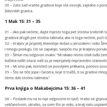
30 – Zato sad vratite gradove koje ste osvojili, zajedno s pore
židovskih granica.
1 Mak 15: 31 – 35
31 – Ako pak nećete, dajte mjesto toga pet stotina srebrnih tale
gradova drugih pet stotina talenata; ako ni toga nećete, poći ć
32 – Kraljev je prijatelj Atenobije došao u Jeruzalem i vidio Š
i mnogu poslugu. On se zapanjio. Saopćio mu je kraljevu poruku
33 – Šimun mu odgovori ovako: “Mi nikako nismo oteli tuđu zeml
baština naših otaca: naši su je neprijatelji nepravedno stanovit
34 – Mi smo pak, koristeći se povoljnim prilikama, ponovo osvoj
35 – Što se tiče Jope i Gezera, koje ti tražiš, ti su gradovi mnog
ćemo dati stotinu talenata.”
Prva knjiga o Makabejcima 15: 36 – 41
36 – Poslanik mu na to nije odgovorio ni riječi. Vratio se gnj
veličanstvom, ukratko, sa svim što je vidio, a kralj nato uspla