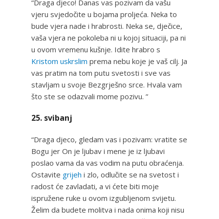
“Draga djeco! Danas vas pozivam da vašu
vjeru svjedočite u bojama proljeća. Neka to
bude vjera nade i hrabrosti. Neka se, dječice,
vaša vjera ne pokoleba ni u kojoj situaciji, pa ni
u ovom vremenu kušnje. Idite hrabro s
Kristom uskrslim
prema nebu koje je vaš cilj. Ja
vas pratim na tom putu svetosti i sve vas
stavljam u svoje Bezgrješno srce. Hvala vam
što ste se odazvali mome pozivu. ”
25. svibanj
“Draga djeco, gledam vas i pozivam: vratite se
Bogu jer On je ljubav i mene je iz ljubavi
poslao vama da vas vodim na putu obraćenja.
Ostavite
grijeh
i zlo, odlučite se na svetost i
radost će zavladati, a vi ćete biti moje
ispružene ruke u ovom izgubljenom svijetu.
Želim da budete molitva i nada onima koji nisu