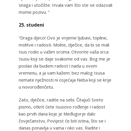
snaga i utočište. Hvala vam što ste se odazvali
mome pozivu. ”
25. studeni
“Draga djeco! Ovo je vrijeme ljubavi, topline,
molitve i radosti. Molite, dječice, da bi se mali
Isus rodio u vašim srcima. Otvorite vaša srca
Isusu koji se daje svakome od vas. Bog me je
poslao da budem radost i nada u ovom
vremenu, a ja vam kažem: bez malog Isusa
nemate nježnosti ni osjećaja Neba koji se krije
u novorođenčetu.
Zato, dječice, radite na sebi. Čitajući Sveto
pismo, otkrit ćete Isusovo rođenje i radost
kao prvih dana koje je Međugorje dalo
čovječanstvu. Povijest će biti istina, što se i
danas ponavlja u vama i oko vas. Radite i