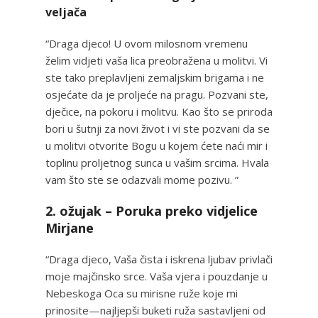
veljača
“Draga djeco! U ovom milosnom vremenu
želim vidjeti vaša lica preobražena u molitvi. Vi
ste tako preplavljeni zemaljskim brigama i ne
osjećate da je proljeće na pragu. Pozvani ste,
dječice, na pokoru i molitvu. Kao što se priroda
bori u šutnji za novi život i vi ste pozvani da se
u molitvi otvorite Bogu u kojem ćete naći mir i
toplinu proljetnog sunca u vašim srcima. Hvala
vam što ste se odazvali mome pozivu. ”
2. ožujak – Poruka preko vidjelice
Mirjane
“Draga djeco, Vaša čista i iskrena ljubav privlači
moje majčinsko srce. Vaša vjera i pouzdanje u
Nebeskoga Oca su mirisne ruže koje mi
prinosite—najljepši buketi ruža sastavljeni od