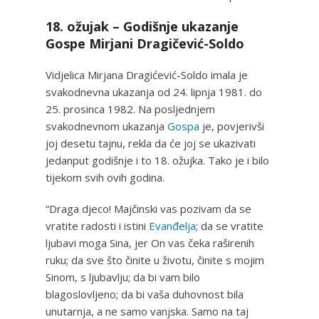
18. ožujak – Godišnje ukazanje
Gospe Mirjani Dragičević-Soldo
Vidjelica Mirjana Dragićević-Soldo imala je
svakodnevna ukazanja od 24. lipnja 1981. do
25. prosinca 1982. Na posljednjem
svakodnevnom ukazanja
Gospa
je, povjerivši
joj desetu tajnu, rekla da će joj se ukazivati
jedanput godišnje i to 18. ožujka. Tako je i bilo
tijekom svih ovih godina.
“Draga djeco! Majčinski vas pozivam da se
vratite radosti i istini
Evanđelja
; da se vratite
ljubavi moga Sina, jer On vas čeka raširenih
ruku; da sve što činite u životu, činite s mojim
Sinom, s ljubavlju; da bi vam bilo
blagoslovljeno; da bi vaša duhovnost bila
unutarnja, a ne samo vanjska. Samo na taj