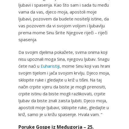
ljubavi i spasenja. Kao što sam i sada tu među
vama da vas, djeco moja, apostoli moje
ljubavi, pozovem da budete nositelji istine, da
vas pozovem da vi svojom voljom i ljubavlju
prema mome Sinu širite Njegove riječi – riječi
spasenja.
Da svojim djelima pokažete, svima onima koji
nisu upoznali moga Sina, njegovu ljubav. Snagu
ćete naći u
Euharistiji
, mome Sinu koji vas hrani
svojim tijelom i jača svojom krvlju. Djeco moja,
sklopite ruke i gledajte u križ u tišini. Na taj
način crpite vjeru da biste je mogli prenositi,
crpite istinu da biste mogli razlikovati, crpite
ljubav da biste znali zaista ljubiti. Djeco moja,
apostoli moje ljubavi, sklopite ruke, gledajte u
križ, samo je u križu spasenje. Hvala vam. ”
Poruke Gospe iz Međugorja – 25.