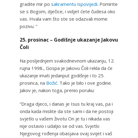
gradite mir po
sakramentu ispovijedi
. Pomirite
se s Bogom, dječice, i vidjet ćete čudesa oko
vas. Hvala vam što ste se odazvali mome
pozivu. ”
25. prosinac – Godišnje ukazanje Jakovu
Čoli
Na posljednjem svakodnevnom ukazanju, 12.
rujna 1998., Gospa je Jakovu Čoli rekla da će
ukazanje imati jedanput godišnje i to 25.
prosinca, na
Božić
. Tako je bilo i ove godine.
Jakov je, nakon toga, prenio poruku:
“Draga djeco, i danas je Isus tu kraj vas, pa i
onda kada mislite da ste sami i da ne postoji
svjetlo u vašem životu On je tu i nikada vas
nije ostavio i udaljio se od vas. Svjetlo
Njegovog rođenja obasjava ovaj svijet i vaš