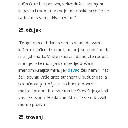
način ćete biti ponizni, velikodušni, ispunjeni
ljubavlju i radosni. A moje majčinsko srce će se
radovati s vama. Hvala vam. ”
25. ožujak
“Draga djeco! I danas sam s vama da vam
kažem: dječice, tko moli, ne boji se budućnosti
i ne gubi nadu. Vi ste izabrani da nosite radost
i mir, jer ste moji. Ja sam ovdje došla s
imenom Kraljica mira, jer
đavao
želi nemir i rat,
želi ispuniti vaše srce strahom u budućnost, a
budućnost je Božja. Zato budite ponizni i
molite i prepustite sve u ruke Svevišnjega koji
vas je stvorio. Hvala vam što ste se odazvali
mome pozivu. ”
25. travanj