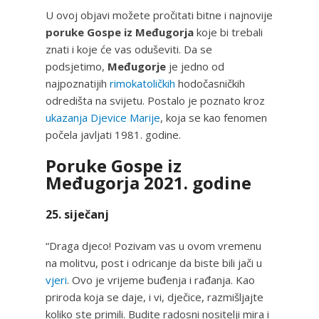
U ovoj objavi možete pročitati bitne i najnovije
poruke Gospe iz Međugorja
koje bi trebali
znati i koje će vas oduševiti. Da se
podsjetimo,
Međugorje
je jedno od
najpoznatijih
rimokatoličkih
hodočasničkih
odredišta na svijetu. Postalo je poznato kroz
ukazanja Djevice Marije
, koja se kao fenomen
počela javljati 1981. godine.
Poruke Gospe iz
Međugorja 2021. godine
25. siječanj
“Draga djeco! Pozivam vas u ovom vremenu
na molitvu, post i odricanje da biste bili jači u
vjeri
. Ovo je vrijeme buđenja i rađanja. Kao
priroda koja se daje, i vi, dječice, razmišljajte
koliko ste primili. Budite radosni nositelji mira i