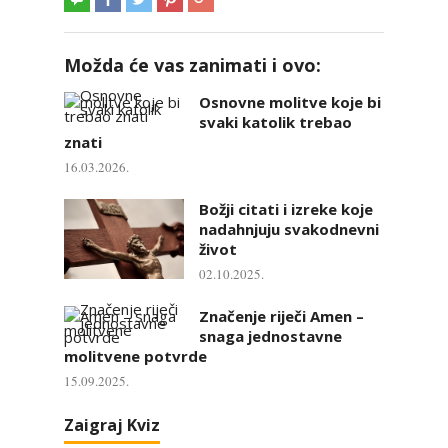
Možda će vas zanimati i ovo:
Osnovne molitve koje bi
svaki katolik trebao
znati
16.03.2026.
Božji citati i izreke koje
nadahnjuju svakodnevni
život
02.10.2025.
Značenje riječi Amen –
snaga jednostavne
molitvene potvrde
15.09.2025.
Zaigraj Kviz