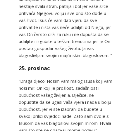
nestaje svaki strah, patnja i bol jer vaše srce
prihvaća Njegovu volju i sve ono što dođe u
vaš život. Isus će vam dati vjeru da sve
prihvatite i ništa vas neće udaljiti od Njega, jer
vas On čvrsto drži za ruku i ne dopušta da se
udaljite i izgubite u teškim trenucima jer je On
postao gospodar vašeg života. Ja vas
blagoslivljam svojim majčinskim blagoslovom. ”
25. prosinac
“Draga djeco! Nosim vam malog Isusa koji vam
nosi mir. On koji je prošlost, sadašnjost i
budućnost vašeg življenja. Dječice, ne
dopustite da se ugasi vaša vjera i nada u bolju
budućnost, jer vi ste izabrani da budete u
svakoj prilici svjedoci nade. Zato sam ovdje s
Isusom da vas blagoslovi svojim mirom. Hvala
vam što ste se odazvali mome pozivu.”