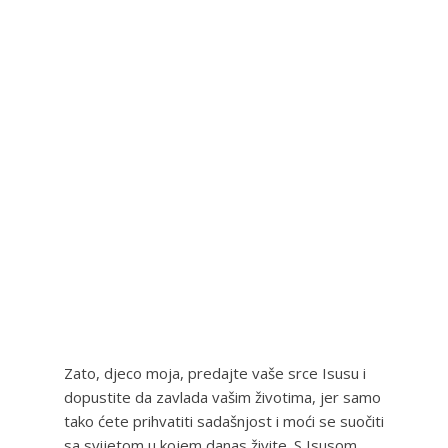
Zato, djeco moja, predajte vaše srce Isusu i
dopustite da zavlada vašim životima, jer samo
tako ćete prihvatiti sadašnjost i moći se suočiti
sa svijetom u kojem danas živite. S Isusom