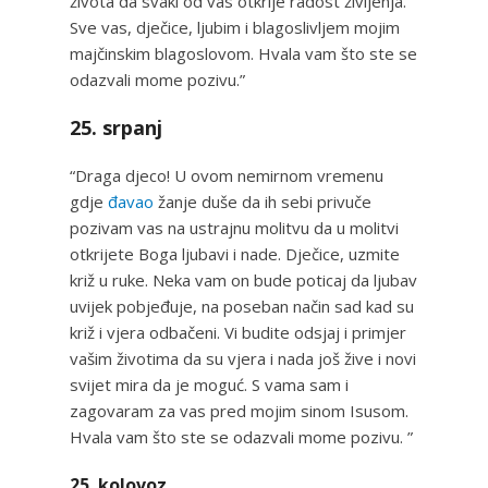
života da svaki od vas otkrije radost življenja.
Sve vas, dječice, ljubim i blagoslivljem mojim
majčinskim blagoslovom. Hvala vam što ste se
odazvali mome pozivu.”
25. srpanj
“Draga djeco! U ovom nemirnom vremenu
gdje
đavao
žanje duše da ih sebi privuče
pozivam vas na ustrajnu molitvu da u molitvi
otkrijete Boga ljubavi i nade. Dječice, uzmite
križ u ruke. Neka vam on bude poticaj da ljubav
uvijek pobjeđuje, na poseban način sad kad su
križ i vjera odbačeni. Vi budite odsjaj i primjer
vašim životima da su vjera i nada još žive i novi
svijet mira da je moguć. S vama sam i
zagovaram za vas pred mojim sinom Isusom.
Hvala vam što ste se odazvali mome pozivu. ”
25. kolovoz