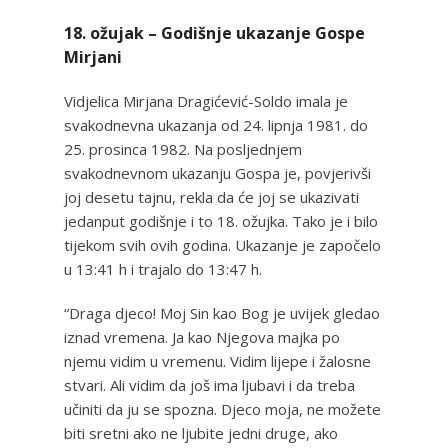
18. ožujak – Godišnje ukazanje Gospe
Mirjani
Vidjelica Mirjana Dragićević-Soldo imala je
svakodnevna ukazanja od 24. lipnja 1981. do
25. prosinca 1982. Na posljednjem
svakodnevnom ukazanju Gospa je, povjerivši
joj desetu tajnu, rekla da će joj se ukazivati
jedanput godišnje i to 18. ožujka. Tako je i bilo
tijekom svih ovih godina. Ukazanje je započelo
u 13:41 h i trajalo do 13:47 h.
“Draga djeco! Moj Sin kao Bog je uvijek gledao
iznad vremena. Ja kao Njegova majka po
njemu vidim u vremenu. Vidim lijepe i žalosne
stvari. Ali vidim da još ima ljubavi i da treba
učiniti da ju se spozna. Djeco moja, ne možete
biti sretni ako ne ljubite jedni druge, ako