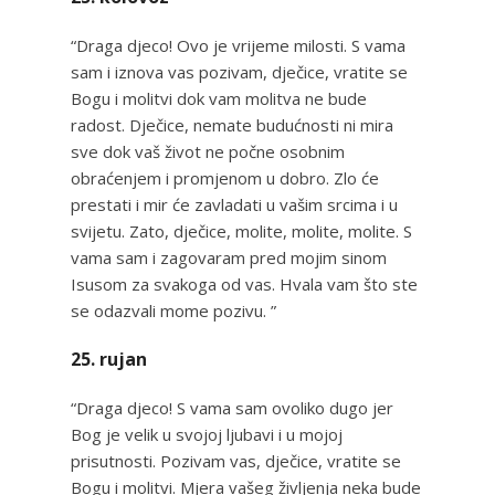
“Draga djeco! Ovo je vrijeme milosti. S vama
sam i iznova vas pozivam, dječice, vratite se
Bogu i molitvi dok vam molitva ne bude
radost. Dječice, nemate budućnosti ni mira
sve dok vaš život ne počne osobnim
obraćenjem i promjenom u dobro. Zlo će
prestati i mir će zavladati u vašim srcima i u
svijetu. Zato, dječice, molite, molite, molite. S
vama sam i zagovaram pred mojim sinom
Isusom za svakoga od vas. Hvala vam što ste
se odazvali mome pozivu. ”
25. rujan
“Draga djeco! S vama sam ovoliko dugo jer
Bog je velik u svojoj ljubavi i u mojoj
prisutnosti. Pozivam vas, dječice, vratite se
Bogu i molitvi. Mjera vašeg življenja neka bude