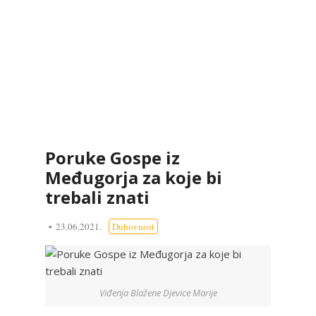
Poruke Gospe iz
Međugorja za koje bi
trebali znati
23.06.2021.
Duhovnost
Viđenja Blažene Djevice Marije