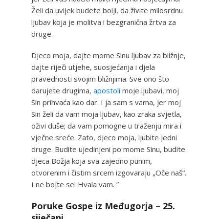
Želi da uvijek budete bolji, da živite milosrdnu
ljubav koja je molitva i bezgranična žrtva za
druge.
Djeco moja, dajte mome Sinu ljubav za bližnje,
dajte riječi utjehe, suosjećanja i djela
pravednosti svojim bližnjima. Sve ono što
darujete drugima,
apostoli
moje ljubavi, moj
Sin prihvaća kao dar. I ja sam s vama, jer moj
Sin želi da vam moja ljubav, kao zraka svjetla,
oživi duše; da vam pomogne u traženju mira i
vječne sreće. Zato, djeco moja, ljubite jedni
druge. Budite ujedinjeni po mome Sinu, budite
djeca Božja koja sva zajedno punim,
otvorenim i čistim srcem izgovaraju „Oče naš“.
I ne bojte se! Hvala vam. ”
Poruke Gospe iz Međugorja – 25.
siječanj