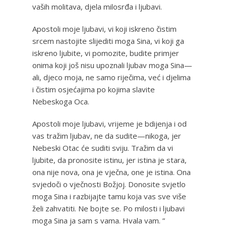
vaših molitava, djela milosrđa i ljubavi.
Apostoli moje ljubavi, vi koji iskreno čistim
srcem nastojite slijediti moga Sina, vi koji ga
iskreno ljubite, vi pomozite, budite primjer
onima koji još nisu upoznali ljubav moga Sina—
ali, djeco moja, ne samo riječima, već i djelima
i čistim osjećajima po kojima slavite
Nebeskoga Oca.
Apostoli moje ljubavi, vrijeme je bdijenja i od
vas tražim ljubav, ne da sudite—nikoga, jer
Nebeski Otac će suditi sviju. Tražim da vi
ljubite, da pronosite istinu, jer istina je stara,
ona nije nova, ona je vječna, one je istina. Ona
svjedoči o vječnosti Božjoj. Donosite svjetlo
moga Sina i razbijajte tamu koja vas sve više
želi zahvatiti. Ne bojte se. Po milosti i ljubavi
moga Sina ja sam s vama. Hvala vam. ”