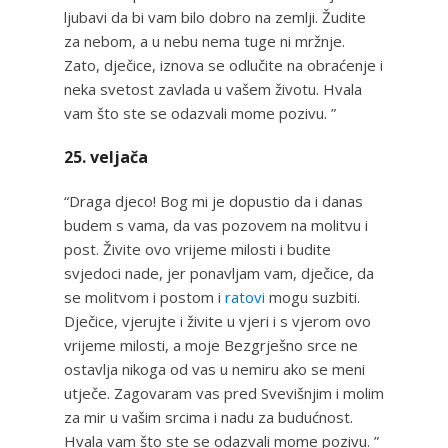
ljubavi da bi vam bilo dobro na zemlji. Žudite
za nebom, a u nebu nema tuge ni mržnje.
Zato, dječice, iznova se odlučite na obraćenje i
neka svetost zavlada u vašem životu. Hvala
vam što ste se odazvali mome pozivu. ”
25. veljača
“Draga djeco! Bog mi je dopustio da i danas
budem s vama, da vas pozovem na molitvu i
post. Živite ovo vrijeme milosti i budite
svjedoci nade, jer ponavljam vam, dječice, da
se molitvom i postom i
ratovi
mogu suzbiti.
Dječice, vjerujte i živite u vjeri i s vjerom ovo
vrijeme milosti, a moje Bezgrješno srce ne
ostavlja nikoga od vas u nemiru ako se meni
utječe. Zagovaram vas pred Svevišnjim i molim
za mir u vašim srcima i nadu za budućnost.
Hvala vam što ste se odazvali mome pozivu. ”