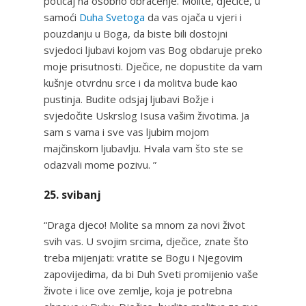
poticaj na osobno obraćenje. Molite, dječice, u
samoći
Duha Svetoga
da vas ojača u vjeri i
pouzdanju u Boga, da biste bili dostojni
svjedoci ljubavi kojom vas Bog obdaruje preko
moje prisutnosti. Dječice, ne dopustite da vam
kušnje otvrdnu srce i da molitva bude kao
pustinja. Budite odsjaj ljubavi Božje i
svjedočite Uskrslog Isusa vašim životima. Ja
sam s vama i sve vas ljubim mojom
majčinskom ljubavlju. Hvala vam što ste se
odazvali mome pozivu. ”
25. svibanj
“Draga djeco! Molite sa mnom za novi život
svih vas. U svojim srcima, dječice, znate što
treba mijenjati: vratite se Bogu i Njegovim
zapovijedima, da bi Duh Sveti promijenio vaše
živote i lice ove zemlje, koja je potrebna