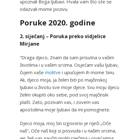
upoznali Boga ljubavi. Hvala vam što ste se
odazvali mome pozivu.
Poruke 2020. godine
2. siječanj – Poruka preko vidjelice
Mirjane
“Draga djeco, Znam da sam prisutna u vašim
životima i u vašim srcima. Osjećam vašu ljubav,
čujem vaše
molitve
i upućujem ih mome Sinu.
Ali, djeco moja, ja želim biti po majčinskoj
ljubavi u životu sve moje djece. Svu moju djecu
želim okupiti oko sebe, pod svoj majčinski
plašt. Zato, pozivam vas, i zovem vas
apostolima moje ljubavi da mi pomognete.
Djeco moja, moj Sin izgovorio je riječi „Oče
naš“, Oče naš koji si posvuda i u našim srcima,
jer želi vas naučiti moliti riječima i osjećajima.