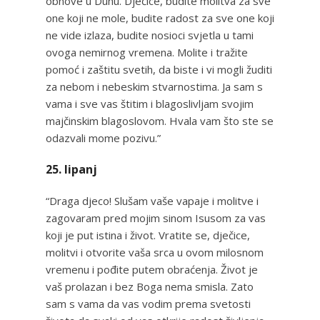
obnove u Duhu. Dječice, budite molitva za sve
one koji ne mole, budite radost za sve one koji
ne vide izlaza, budite nosioci svjetla u tami
ovoga nemirnog vremena. Molite i tražite
pomoć i zaštitu svetih, da biste i vi mogli žuditi
za nebom i nebeskim stvarnostima. Ja sam s
vama i sve vas štitim i blagoslivljam svojim
majčinskim blagoslovom. Hvala vam što ste se
odazvali mome pozivu.”
25. lipanj
“Draga djeco! Slušam vaše vapaje i molitve i
zagovaram pred mojim sinom Isusom za vas
koji je put istina i život. Vratite se, dječice,
molitvi i otvorite vaša srca u ovom milosnom
vremenu i pođite putem obraćenja. Život je
vaš prolazan i bez Boga nema smisla. Zato
sam s vama da vas vodim prema svetosti