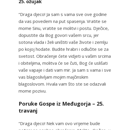
25. ožujak
“Draga djeco! Ja sam s vama sve ove godine
da vas povedem na put spasenja. Vratite se
mome Sinu, vratite se molitvi i postu. Dječice,
dopustite da Bog govori vašem srcu, jer
sotona vlada i želi uništiti vaše živote i zemlju
po kojoj hodate. Budite hrabri i odlučite se za
svetost. Obraćenje ćete vidjeti u vašim srcima
i obiteljima, molitva će se čuti, Bog će uslišati
vaše vapaje i dati vam mir. Ja sam s vama i sve
vas blagoslivljam mojim majčinskim
blagoslovom. Hvala vam što ste se odazvali
mome pozivu.
Poruke Gospe iz Međugorja – 25.
travanj
“Draga djeco! Nek vam ovo vrijeme bude