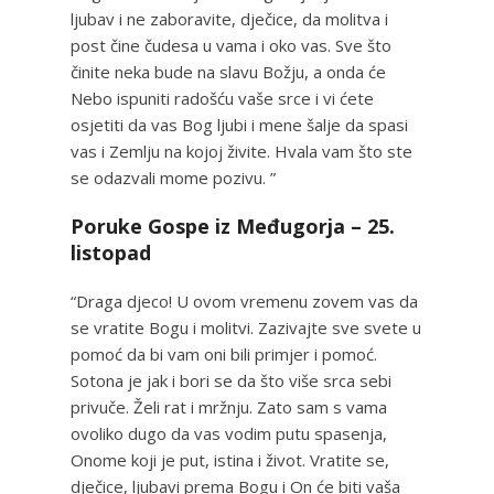
ljubav i ne zaboravite, dječice, da molitva i
post čine čudesa u vama i oko vas. Sve što
činite neka bude na slavu Božju, a onda će
Nebo ispuniti radošću vaše srce i vi ćete
osjetiti da vas Bog ljubi i mene šalje da spasi
vas i Zemlju na kojoj živite. Hvala vam što ste
se odazvali mome pozivu. ”
Poruke Gospe iz Međugorja – 25.
listopad
“Draga djeco! U ovom vremenu zovem vas da
se vratite Bogu i molitvi. Zazivajte sve svete u
pomoć da bi vam oni bili primjer i pomoć.
Sotona je jak i bori se da što više srca sebi
privuče. Želi rat i mržnju. Zato sam s vama
ovoliko dugo da vas vodim putu spasenja,
Onome koji je put, istina i život. Vratite se,
dječice, ljubavi prema Bogu i On će biti vaša