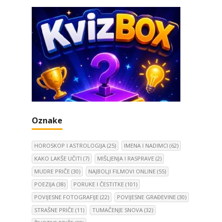
Oznake
HOROSKOP I ASTROLOGIJA
(25)
IMENA I NADIMCI
(62)
KAKO LAKŠE UČITI
(7)
MIŠLJENJA I RASPRAVE
(2)
MUDRE PRIČE
(30)
NAJBOLJI FILMOVI ONLINE
(55)
POEZIJA
(38)
PORUKE I ČESTITKE
(101)
POVIJESNE FOTOGRAFIJE
(22)
POVIJESNE GRAĐEVINE
(30)
STRAŠNE PRIČE
(11)
TUMAČENJE SNOVA
(32)