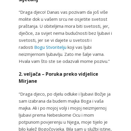
“Draga djeco! Danas vas pozivam da još više
molite dok u vašem srcu ne osjetite svetost
praštanja. U obiteljima mora biti svetosti, jer,
dječice, za svijet nema budućnosti bez ljubavi i
svetosti, jer se vi dajete u svetosti i
radosti
Bogu Stvoritelju
koji vas ljubi
neizmjernom ljubavlju. Zato me šalje vama.
Hvala vam što ste se odazvali mome pozivu.”
2. veljača – Poruka preko vidjelice
Mirjane
“Draga djeco, po djelu odluke i ljubavi Božje ja
sam izabrana da budem majka Boga i vaša
majka. Ali i po mojoj volji i mojoj neizmjernoj
ljubavi prema Nebeskome Ocu i mom
potpunom povjerenju u Njega, moje tijelo je
bilo kalež Bogočovjeka. Bila sam u službi istine,