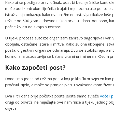
Kako bi se postigao pravi učinak, post bi bez liječničke kontro
može pod kontrolom liječnika trajati i mjesecima ako postoje zd
istraživanja pokazuju kako ovaj režim ne ostavlja nikakve loše
težine od 500 grama dnevno nakon prva tri dana, odnosno, ka
počne živjeti od svojih supstanci.
U tijeku procesa autolize organizam zapravo sagorijeva i vari vl
oboljele, oštećene, stare ili mrtve. Kako su one uklonjene, stva
posta, digestivni organi se odmaraju, živci se stabiliziraju, a mo
hormona, a uspostavlja se balans vitamina i minerala. Ovom p
Kako započeti post?
Donosimo jedan od režima posta koji je klinički provjeren kao p
pročistili tijelo, a može se primjenjivati u svakodnevnom životu i
Dva ili tri dana prije početka posta jedite samo svježe
voće i 
drugi od povrća: ne miješajte ove namirnice u tijeku jednog ob
crijeva.