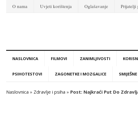
O nama
Uvjeti korištenja
Oglašavanje
Prijatelji
NASLOVNICA
FILMOVI
ZANIMLJIVOSTI
KORISNI
PSIHOTESTOVI
ZAGONETKE I MOZGALICE
SMIJEŠNE 
Naslovnica
»
Zdravlje i psiha
»
Post: Najkraći Put Do Zdravlj