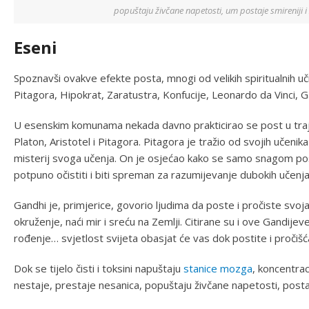
popuštaju živčane napetosti, um postaje smireniji i
Eseni
Spoznavši ovakve efekte posta, mnogi od velikih spiritualnih uči
Pitagora, Hipokrat, Zaratustra, Konfucije, Leonardo da Vinci, 
U esenskim komunama nekada davno prakticirao se post u trajan
Platon, Aristotel i Pitagora. Pitagora je tražio od svojih učeni
misterij svoga učenja. On je osjećao kako se samo snagom p
potpuno očistiti i biti spreman za razumijevanje dubokih učenja 
Gandhi je, primjerice, govorio ljudima da poste i pročiste svoja
okruženje, naći mir i sreću na Zemlji. Citirane su i ove Gandijeve
rođenje… svjetlost svijeta obasjat će vas dok postite i pročišć
Dok se tijelo čisti i toksini napuštaju
stanice mozga
, koncentra
nestaje, prestaje nesanica, popuštaju živčane napetosti, postaj