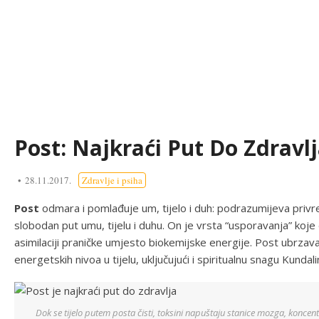
Post: Najkraći Put Do Zdravlj
28.11.2017.
Zdravlje i psiha
Post
odmara i pomlađuje um, tijelo i duh: podrazumijeva pri
slobodan put umu, tijelu i duhu. On je vrsta “usporavanja” koj
asimilaciji praničke umjesto biokemijske energije. Post ubrzava
energetskih nivoa u tijelu, uključujući i spiritualnu snagu Kundal
Dok se tijelo putem posta čisti, toksini napuštaju stanice mozga, koncent