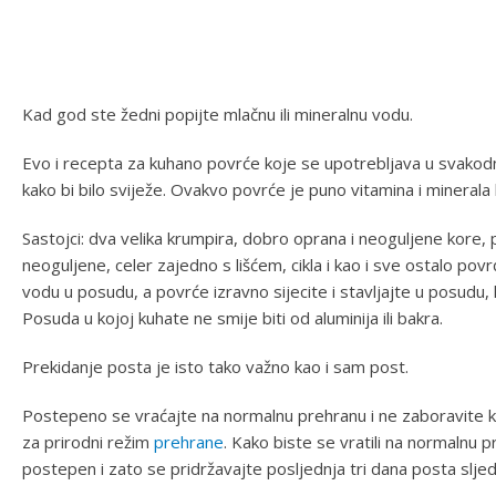
Kad god ste žedni popijte mlačnu ili mineralnu vodu.
Evo i recepta za kuhano povrće koje se upotrebljava u svakodn
kako bi bilo sviježe. Ovakvo povrće je puno vitamina i minerala 
Sastojci: dva velika krumpira, dobro oprana i neoguljene kore,
neoguljene, celer zajedno s lišćem, cikla i kao i sve ostalo povrć
vodu u posudu, a povrće izravno sijecite i stavljajte u posudu, 
Posuda u kojoj kuhate ne smije biti od aluminija ili bakra.
Prekidanje posta je isto tako važno kao i sam post.
Postepeno se vraćajte na normalnu prehranu i ne zaboravite kak
za prirodni režim
prehrane
. Kako biste se vratili na normalnu 
postepen i zato se pridržavajte posljednja tri dana posta sljed