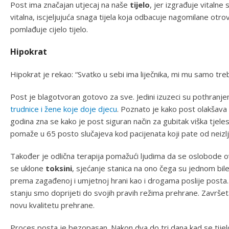
Post ima značajan utjecaj na naše
tijelo
, jer izgrađuje vitalne
vitalna, iscjeljujuća snaga tijela koja odbacuje nagomilane otro
pomlađuje cijelo tijelo.
Hipokrat
Hipokrat je rekao: “Svatko u sebi ima liječnika, mi mu samo t
Post je blagotvoran gotovo za sve. Jedini izuzeci su pothranje
trudnice i žene koje doje djecu
. Poznato je kako post olakšava 
godina zna se kako je post siguran način za gubitak viška tjele
pomaže u 65 posto slučajeva kod pacijenata koji pate od neizlje
Također je odlična terapija pomažući ljudima da se oslobode ov
se uklone
toksini
, sjećanje stanica na ono čega su jednom bil
prema zagađenoj i umjetnoj hrani kao i drogama poslije posta. 
stanju smo doprijeti do svojih pravih režima prehrane. Završ
novu kvalitetu prehrane.
Proces posta je bezopasan. Nakon dva do tri dana kad se tijelo