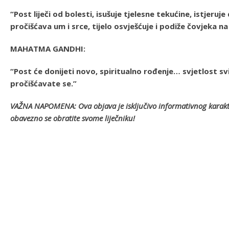
“Post liječi od bolesti, isušuje tjelesne tekućine, istjeru
pročišćava um i srce, tijelo osvješćuje i podiže čovjeka n
MAHATMA GANDHI:
“Post će donijeti novo, spiritualno rođenje… svjetlost sv
pročišćavate se.”
VAŽNA NAPOMENA: Ova objava je isključivo informativnog karaktera
obavezno se obratite svome liječniku!