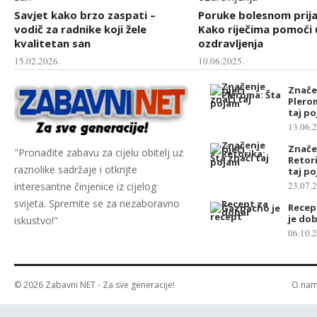
Savjet kako brzo zaspati –
Poruke bolesnom prija
vodič za radnike koji žele
Kako riječima pomoći 
kvalitetan san
ozdravljenja
15.02.2026.
10.06.2025.
Značen
Plerom
taj p
13.06.
Značen
"Pronađite zabavu za cijelu obitelj uz
Retori
raznolike sadržaje i otkrijte
taj p
23.07.
interesantne činjenice iz cijelog
svijeta. Spremite se za nezaboravno
Recep
je do
iskustvo!"
06.10.
© 2026
Zabavni NET
- Za sve generacije!
O na