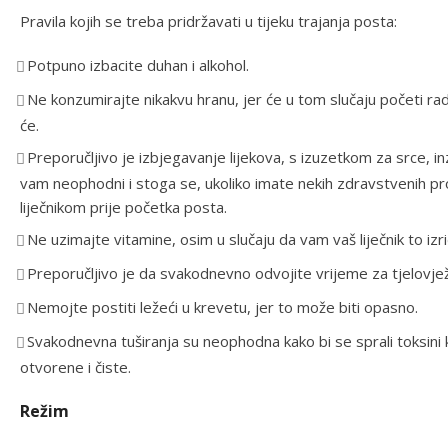
Pravila kojih se treba pridržavati u tijeku trajanja posta:
Potpuno izbacite duhan i alkohol.
Ne konzumirajte nikakvu hranu, jer će u tom slučaju početi radit
će.
Preporučljivo je izbjegavanje lijekova, s izuzetkom za srce, inzu
vam neophodni i stoga se, ukoliko imate nekih zdravstvenih p
liječnikom prije početka posta.
Ne uzimajte vitamine, osim u slučaju da vam vaš liječnik to izri
Preporučljivo je da svakodnevno odvojite vrijeme za tjelovje
Nemojte postiti ležeći u krevetu, jer to može biti opasno.
Svakodnevna tuširanja su neophodna kako bi se sprali toksini k
otvorene i čiste.
Režim