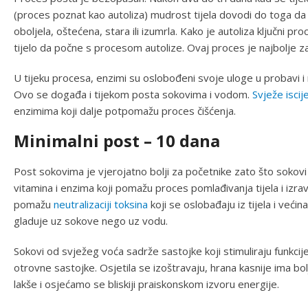
(proces poznat kao autoliza) mudrost tijela dovodi do toga da s
oboljela, oštećena, stara ili izumrla. Kako je autoliza ključni pr
tijelo da počne s procesom autolize. Ovaj proces je najbolje 
U tijeku procesa, enzimi su oslobođeni svoje uloge u probavi i mo
Ovo se događa i tijekom posta sokovima i vodom.
Svježe iscij
enzimima koji dalje potpomažu proces čišćenja.
Minimalni post – 10 dana
Post sokovima je vjerojatno bolji za početnike zato što sokovi u
vitamina i enzima koji pomažu proces pomlađivanja tijela i izrav
pomažu
neutralizaciji toksina
koji se oslobađaju iz tijela i većin
gladuje uz sokove nego uz vodu.
Sokovi od svježeg voća sadrže sastojke koji stimuliraju funkcije
otrovne sastojke. Osjetila se izoštravaju, hrana kasnije ima bo
lakše i osjećamo se bliskiji praiskonskom izvoru energije.