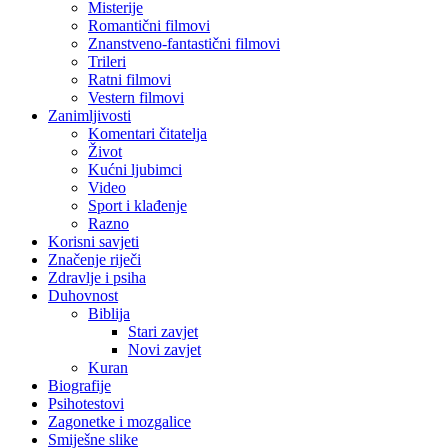
Misterije
Romantični filmovi
Znanstveno-fantastični filmovi
Trileri
Ratni filmovi
Vestern filmovi
Zanimljivosti
Komentari čitatelja
Život
Kućni ljubimci
Video
Sport i klađenje
Razno
Korisni savjeti
Značenje riječi
Zdravlje i psiha
Duhovnost
Biblija
Stari zavjet
Novi zavjet
Kuran
Biografije
Psihotestovi
Zagonetke i mozgalice
Smiješne slike