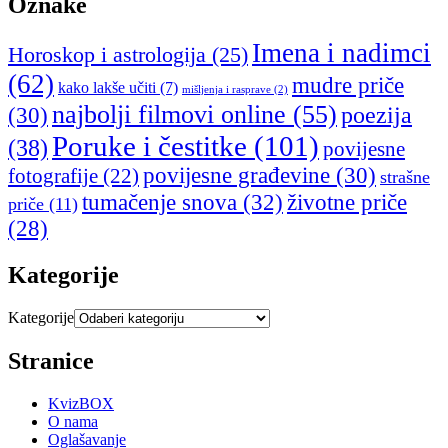
Oznake
Imena i nadimci
Horoskop i astrologija
(25)
(62)
mudre priče
kako lakše učiti
(7)
mišljenja i rasprave
(2)
najbolji filmovi online
(55)
poezija
(30)
Poruke i čestitke
(101)
(38)
povijesne
povijesne građevine
(30)
fotografije
(22)
strašne
tumačenje snova
(32)
životne priče
priče
(11)
(28)
Kategorije
Kategorije
Stranice
KvizBOX
O nama
Oglašavanje