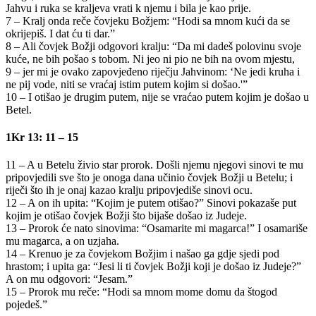
Jahvu i ruka se kraljeva vrati k njemu i bila je kao prije.
7 – Kralj onda reče čovjeku Božjem: “Hodi sa mnom kući da se
okrijepiš. I dat ću ti dar.”
8 – Ali čovjek Božji odgovori kralju: “Da mi dadeš polovinu svoje
kuće, ne bih pošao s tobom. Ni jeo ni pio ne bih na ovom mjestu,
9 – jer mi je ovako zapovjeđeno riječju Jahvinom: ‘Ne jedi kruha i
ne pij vode, niti se vraćaj istim putem kojim si došao.'”
10 – I otišao je drugim putem, nije se vraćao putem kojim je došao u
Betel.
1Kr 13: 11 – 15
11 – A u Betelu živio star prorok. Došli njemu njegovi sinovi te mu
pripovjedili sve što je onoga dana učinio čovjek Božji u Betelu; i
riječi što ih je onaj kazao kralju pripovjediše sinovi ocu.
12 – A on ih upita: “Kojim je putem otišao?” Sinovi pokazaše put
kojim je otišao čovjek Božji što bijaše došao iz Judeje.
13 – Prorok će nato sinovima: “Osamarite mi magarca!” I osamariše
mu magarca, a on uzjaha.
14 – Krenuo je za čovjekom Božjim i našao ga gdje sjedi pod
hrastom; i upita ga: “Jesi li ti čovjek Božji koji je došao iz Judeje?”
A on mu odgovori: “Jesam.”
15 – Prorok mu reče: “Hodi sa mnom mome domu da štogod
pojedeš.”