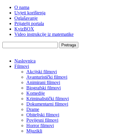
O nama
Uvjeti korištenja
Oglašavanje
Prijatelji portala
KvizBOX
Video instrukcije iz matematike
Pretraga
Naslovnica
Filmovi
Akcijski filmovi
Avanturistički filmovi
Animirani filmovi
Biografski filmovi
Komedije
Kriminalistički filmovi
Dokumentarni filmovi
Drame
Obiteljski filmovi
Povijesni filmovi
Horror filmovi
Mjuzikli