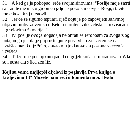
31 – A kad ga je pokopao, reče svojim sinovima: “Poslije moje smrti
sahranite me u istu grobnicu gdje je pokopan čovjek Božji; stavite
moje kosti kraj njegovih.
32 – Jer će se sigurno ispuniti riječ koju je po zapovijedi Jahvinoj
objavio protiv žrtvenika u Betelu i protiv svih svetišta na uzvišicama
u gradovima Samarije.”
33 – Ni poslije ovoga događaja ne obrati se Jeroboam za svoga zlog
puta, nego je i dalje priproste ljude postavljao za svećenike na
uzvišicama: tko je želio, davao mu je darove da postane svećenik
uzvišica.
34 – Takvim je postupkom padala u grijeh kuća Jeroboamova, rušila
se i nestajala s lica zemlje.
Koji su vama najljepši dijelovi iz poglavlja Prva knjiga o
kraljevima 13? Možete nam reći u komentarima. Hvala