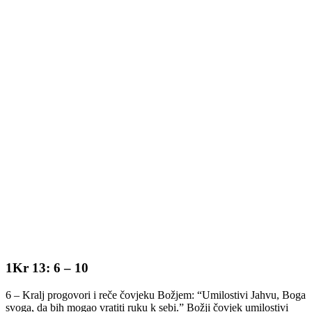
1Kr 13: 6 – 10
6 – Kralj progovori i reče čovjeku Božjem: “Umilostivi Jahvu, Boga
svoga, da bih mogao vratiti ruku k sebi.” Božji čovjek umilostivi