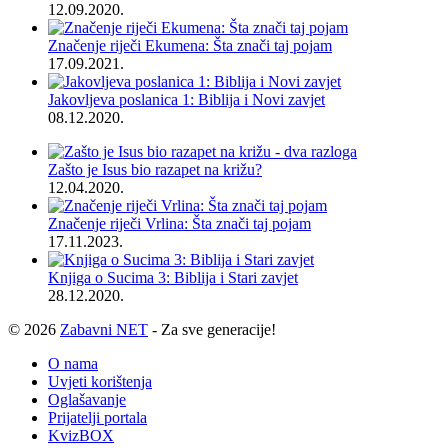
12.09.2020.
Značenje riječi Ekumena: Šta znači taj pojam
17.09.2021.
Jakovljeva poslanica 1: Biblija i Novi zavjet
08.12.2020.
Zašto je Isus bio razapet na križu?
12.04.2020.
Značenje riječi Vrlina: Šta znači taj pojam
17.11.2023.
Knjiga o Sucima 3: Biblija i Stari zavjet
28.12.2020.
© 2026
Zabavni NET
- Za sve generacije!
O nama
Uvjeti korištenja
Oglašavanje
Prijatelji portala
KvizBOX