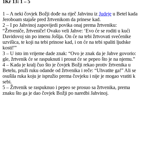
1Kr 13: 1 – 5
1 – A neki čovjek Božji dođe na riječ Jahvinu iz
Judeje
u Betel kada
Jeroboam stajaše pred žrtvenikom da prinese kad.
2 – I po Jahvinoj zapovijedi povika onaj prema žrtveniku:
“Žrtveniče, žrtveniče! Ovako veli Jahve: ‘Evo će se roditi u kući
Davidovoj sin po imenu Jošija. On će na tebi žrtvovati svećenike
uzvišica, te koji na tebi prinose kad, i on će na tebi spaliti ljudske
kosti!'”
3 – U isto im vrijeme dade znak: “Ovo je znak da je Jahve govorio:
gle, žrtvenik će se raspuknuti i prosut će se pepeo što je na njemu.”
4 – Kada je kralj čuo što je čovjek Božji rekao protiv žrtvenika u
Betelu, pruži ruku odande od žrtvenika i reče: “Uhvatite ga!” Ali se
osušila ruka koju je ispružio prema čovjeku i nije je mogao vratiti k
sebi.
5 – Žrtvenik se raspuknuo i pepeo se prosuo sa žrtvenika, prema
znaku što ga je dao čovjek Božji po naredbi Jahvinoj.