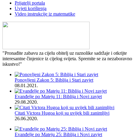
Prijatelji portala
Uvjeti korištenja
Video instrukcije iz matematike
"Pronađite zabavu za cijelu obitelj uz raznolike sadržaje i otkrijte
interesantne činjenice iz cijelog svijeta. Spremite se za nezaboravno
iskustvo!"
Ponovljeni Zakon 5: Biblija i Stari zavjet
08.01.2021.
Evanđelje po Mateju 11: Biblija i Novi zavjet
29.08.2020.
Citati Victora Hugoa koji su uvijek bili zanimljivi
26.06.2020.
Evanđelje po Mateju 25: Biblija i Novi zavjet