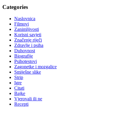
Categories
Naslovnica
Filmovi
Zanimljivosti
Korisni savjeti
Značenje riječi
Zdravlje i psiha
Duhovnost
Biografije
Psihotestovi
Zagonetke i mozgalice
Smiješne slike
Strip
Igre
Citati
Bajke
Vjerovali ili ne
Recepti