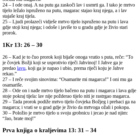
24 – I ode onaj. A na putu ga zaskoči lav i usmrti ga. I tako je mrtvo
tijelo ležalo ispruženo na putu, magarac stajao kraj njega, a i lav
stajaše kraj tijela.
25 – Ljudi prolazeći vidješe mrtvo tijelo ispruženo na putu i lava
gdje stoji kraj njega; i odoše i javiše to u gradu gdje je živio stari
prorok.
1Kr 13: 26 – 30
26 – Kad je to čuo prorok koji bijaše onoga vratio s puta, reče: “To
je čovjek Božji koji se usprotivio riječi Jahvinoj! I Jahve ga je
predao
lavu
, koji ga je napao i ubio, prema riječi koju je Jahve
rekao.”
27 – I reče svojim sinovima: “Osamarite mi magarca!” I oni mu ga
osamariše.
28 – Ode on i nađe mrtvo tijelo bačeno na putu i magarca i lava gdje
stoje pokraj tijela: lav nije požderao tijelo niti je rastrgao magarca.
29 – Tada prorok podiže mrtvo tijelo čovjeka Božjeg i prebaci ga na
magarca; i vrati se u grad gdje je živio da mrtvoga ožali i pokopa.
30 – Položio je mrtvo tijelo u svoju grobnicu i jecao je nad njim:
“Jao, brate moj!”
Prva knjiga o kraljevima 13: 31 – 34