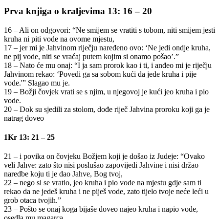
Prva knjiga o kraljevima 13: 16 – 20
16 – Ali on odgovori: “Ne smijem se vratiti s tobom, niti smijem jesti
kruha ni piti vode na ovome mjestu,
17 – jer mi je Jahvinom riječju naređeno ovo: ‘Ne jedi ondje kruha,
ne pij vode, niti se vraćaj putem kojim si onamo pošao’.”
18 – Nato će mu onaj: “I ja sam prorok kao i ti, i anđeo mi je riječju
Jahvinom rekao: ‘Povedi ga sa sobom kući da jede kruha i pije
vode.'” Slagao mu je.
19 – Božji čovjek vrati se s njim, u njegovoj je kući jeo kruha i pio
vode.
20 – Dok su sjedili za stolom, dođe riječ Jahvina proroku koji ga je
natrag doveo
1Kr 13: 21 – 25
21 – i povika on čovjeku Božjem koji je došao iz Judeje: “Ovako
veli Jahve: zato što nisi poslušao zapovijedi Jahvine i nisi držao
naredbe koju ti je dao Jahve, Bog tvoj,
22 – nego si se vratio, jeo kruha i pio vode na mjestu gdje sam ti
rekao da ne jedeš kruha i ne piješ vode, zato tijelo tvoje neće leći u
grob otaca tvojih.”
23 – Pošto se onaj koga bijaše doveo najeo kruha i napio vode,
osedla mu magarca.