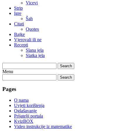
Vicevi
Strip
Igre
Šah
Citati
Quotes
Bajke
Vjerovali ili ne
Recepti
Slana jela
Slatka jela
Search
Menu
Search
Pages
O nama
Uvjeti korištenja
Oglašavanje
Prijatelji portala
KvizBOX
Video instrukcije iz matematike