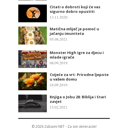
Citati o dobroti koji će vas
sigurno dobro opustiti
13.11.2020.
Matična mliječ je pomoć u
jačanju imuniteta
05.08.2021.
Monster High igre za djecu i
mlade igrače
08.09.2019.
Cvijeće za vrt: Prirodne ljepote
u vašem domu
16.09.2019.
Knjiga o Jobu 28: Biblija i Stari
zavjet
15.02.2021.
© 2026
Zabavni NET
- Za sve generacije!