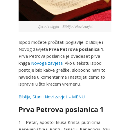
Vjera i religija – Biblija i Novi zavjet
Ispod možete pročitati poglavlje iz Biblije i
Novog zavjeta
Prva Petrova poslanica 1
.
Prva Petrova poslanica je dvadeset prva
knjiga
Novoga zavjeta
. Ako u tekstu ispod
postoje bilo kakve greške, slobodno nam to
navedite u komentarima i nastojati ćemo to
ispraviti u što kraćem vremenu.
Biblija, Stari i Novi zavjet – MENU
Prva Petrova poslanica 1
1 – Petar, apostol Isusa Krista: putnicima
Raseljeništva u Pontu, Galaciji, Kapadociji, Aziji