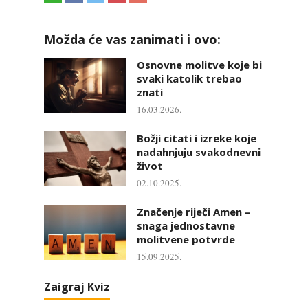
Možda će vas zanimati i ovo:
Osnovne molitve koje bi
svaki katolik trebao
znati
16.03.2026.
Božji citati i izreke koje
nadahnjuju svakodnevni
život
02.10.2025.
Značenje riječi Amen –
snaga jednostavne
molitvene potvrde
15.09.2025.
Zaigraj Kviz