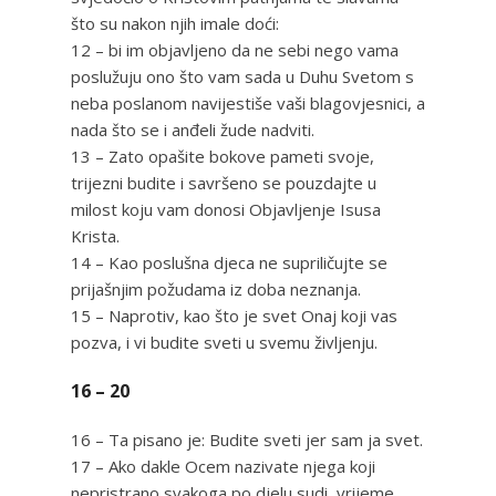
što su nakon njih imale doći:
12 – bi im objavljeno da ne sebi nego vama
poslužuju ono što vam sada u Duhu Svetom s
neba poslanom navijestiše vaši blagovjesnici, a
nada što se i anđeli žude nadviti.
13 – Zato opašite bokove pameti svoje,
trijezni budite i savršeno se pouzdajte u
milost koju vam donosi Objavljenje Isusa
Krista.
14 – Kao poslušna djeca ne supriličujte se
prijašnjim požudama iz doba neznanja.
15 – Naprotiv, kao što je svet Onaj koji vas
pozva, i vi budite sveti u svemu življenju.
16 – 20
16 – Ta pisano je: Budite sveti jer sam ja svet.
17 – Ako dakle Ocem nazivate njega koji
nepristrano svakoga po djelu sudi, vrijeme