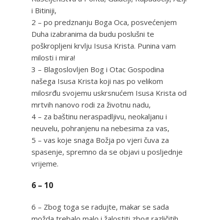
i Bitiniji,
2 – po predznanju Boga Oca, posvećenjem
Duha izabranima da budu poslušni te
poškropljeni krvlju Isusa Krista. Punina vam
milosti i mira!
3 – Blagoslovljen Bog i Otac Gospodina
našega Isusa Krista koji nas po velikom
milosrđu svojemu uskrsnućem Isusa Krista od
mrtvih nanovo rodi za životnu nadu,
4 – za baštinu neraspadljivu, neokaljanu i
neuvelu, pohranjenu na nebesima za vas,
5 – vas koje snaga Božja po vjeri čuva za
spasenje, spremno da se objavi u posljednje
vrijeme.
6 – 10
6 – Zbog toga se radujte, makar se sada
možda trebalo malo i žalostiti zbog različitih