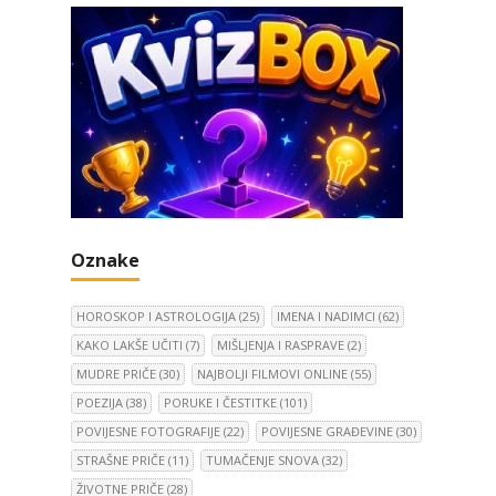
Oznake
HOROSKOP I ASTROLOGIJA
(25)
IMENA I NADIMCI
(62)
KAKO LAKŠE UČITI
(7)
MIŠLJENJA I RASPRAVE
(2)
MUDRE PRIČE
(30)
NAJBOLJI FILMOVI ONLINE
(55)
POEZIJA
(38)
PORUKE I ČESTITKE
(101)
POVIJESNE FOTOGRAFIJE
(22)
POVIJESNE GRAĐEVINE
(30)
STRAŠNE PRIČE
(11)
TUMAČENJE SNOVA
(32)
ŽIVOTNE PRIČE
(28)