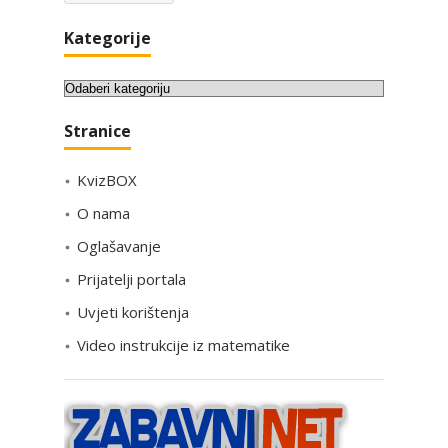
Kategorije
K
a
Stranice
t
e
KvizBOX
g
o
O nama
r
Oglašavanje
i
Prijatelji portala
j
e
Uvjeti korištenja
Video instrukcije iz matematike