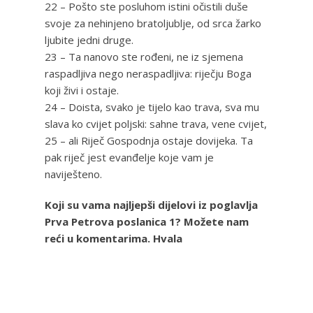
22 – Pošto ste posluhom istini očistili duše
svoje za nehinjeno bratoljublje, od srca žarko
ljubite jedni druge.
23 – Ta nanovo ste rođeni, ne iz sjemena
raspadljiva nego neraspadljiva: riječju Boga
koji živi i ostaje.
24 – Doista, svako je tijelo kao trava, sva mu
slava ko cvijet poljski: sahne trava, vene cvijet,
25 – ali Riječ Gospodnja ostaje dovijeka. Ta
pak riječ jest evanđelje koje vam je
naviješteno.
Koji su vama najljepši dijelovi iz poglavlja
Prva Petrova poslanica 1? Možete nam
reći u komentarima. Hvala