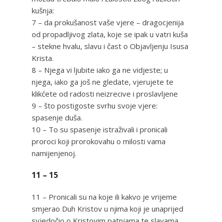
kušnja:
7 – da prokušanost vaše vjere – dragocjenija
od propadljivog zlata, koje se ipak u vatri kuša
– stekne hvalu, slavu i čast o Objavljenju Isusa
Krista.
8 – Njega vi ljubite iako ga ne vidjeste; u
njega, iako ga još ne gledate, vjerujete te
klikćete od radosti neizrecive i proslavljene
9 – što postigoste svrhu svoje vjere:
spasenje duša.
10 – To su spasenje istraživali i pronicali
proroci koji prorokovahu o milosti vama
namijenjenoj.
11 – 15
11 – Pronicali su na koje ili kakvo je vrijeme
smjerao Duh Kristov u njima koji je unaprijed
svjedočio o Kristovim patnjama te slavama