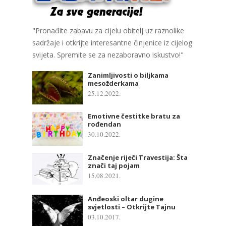
"Pronađite zabavu za cijelu obitelj uz raznolike
sadržaje i otkrijte interesantne činjenice iz cijelog
svijeta. Spremite se za nezaboravno iskustvo!"
Zanimljivosti o biljkama
mesožderkama
25.12.2022.
Emotivne čestitke bratu za
rođendan
30.10.2022.
Značenje riječi Travestija: Šta
znači taj pojam
15.08.2021.
Anđeoski oltar dugine
svjetlosti – Otkrijte Tajnu
03.10.2017.