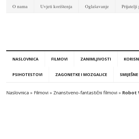
O nama
Uvjeti korištenja
Oglašavanje
Prijatelji
NASLOVNICA
FILMOVI
ZANIMLJIVOSTI
KORISNI
PSIHOTESTOVI
ZAGONETKE I MOZGALICE
SMIJEŠNE 
Naslovnica
»
Filmovi
»
Znanstveno-fantastični filmovi
»
Robot W