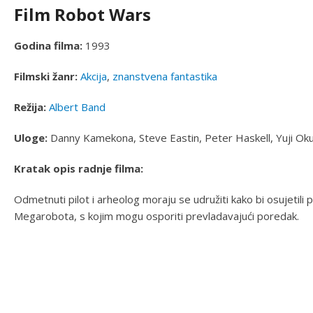
Film Robot Wars
Godina filma:
1993
Filmski žanr:
Akcija
,
znanstvena fantastika
Režija:
Albert Band
Uloge:
Danny Kamekona, Steve Eastin, Peter Haskell, Yuji Oku
Kratak opis radnje filma:
Odmetnuti pilot i arheolog moraju se udružiti kako bi osujetil
Megarobota, s kojim mogu osporiti prevladavajući poredak.