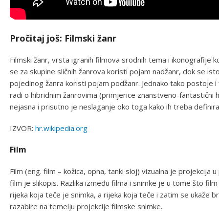
Pročitaj još: Filmski žanr
Filmski žanr, vrsta igranih filmova srodnih tema i ikonografije
se za skupine sličnih žanrova koristi pojam nadžanr, dok se 
pojedinog žanra koristi pojam podžanr. Jednako tako postoje i 
radi o hibridnim žanrovima (primjerice znanstveno-fantastični h
nejasna i prisutno je neslaganje oko toga kako ih treba definirati 
IZVOR:
hr.wikipedia.org
Film
Film (eng. film – kožica, opna, tanki sloj) vizualna je projekcij
film je slikopis. Razlika između filma i snimke je u tome što fil
rijeka koja teče je snimka, a rijeka koja teče i zatim se ukaže b
razabire na temelju projekcije filmske snimke.