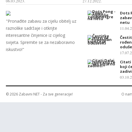
06.03.2023.
27.12.2022.
Dots 
zabav
"Pronađite zabavu za cijelu obitelj uz
netu
raznolike sadržaje i otkrijte
11.04.
interesantne činjenice iz cijelog
Čestit
svijeta. Spremite se za nezaboravno
rođen
oduše
iskustvo!"
17.07.
Citati
koji ć
zadivi
03.10.
© 2026
Zabavni NET
- Za sve generacije!
O na