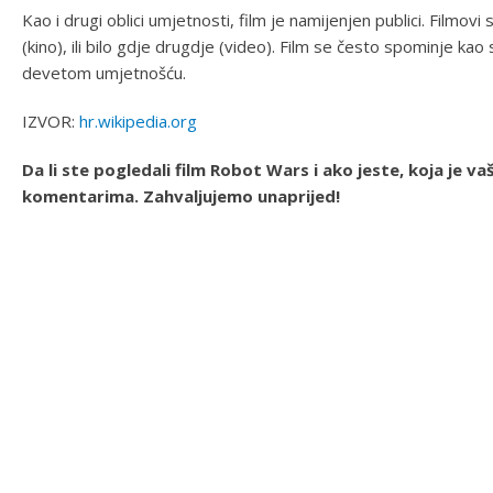
Kao i drugi oblici umjetnosti, film je namijenjen publici. Filmo
(kino), ili bilo gdje drugdje (video). Film se često spominje k
devetom umjetnošću.
IZVOR:
hr.wikipedia.org
Da li ste pogledali film Robot Wars i ako jeste, koja je v
komentarima. Zahvaljujemo unaprijed!