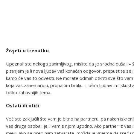
Živjeti u trenutku
Upoznali ste nekoga zanimljivog, mislite da je srodna duša i –
pitanjem je li nova ljubav vaš konačan odgovor, prepustite se i
kamo će vas to odvesti. Ne morate odmah otkriti sve što vam s
koja vas zanemaruju, propalom braku ili lošim ljubavnim iskustvi
toliko zabavnijih tema.
Ostati ili otići
Već ste zaključili što vam je bitno na partneru, pa nakon iskren
vas druga osoba i je li vam s njom ugodno. Ako partner iz vas i
mjeri. Ako se pred njim zatvarate, možda je vrijeme da sreću 