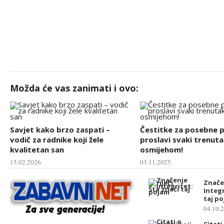
Možda će vas zanimati i ovo:
Savjet kako brzo zaspati –
Čestitke za posebne pr
vodič za radnike koji žele
proslavi svaki trenuta
kvalitetan san
osmijehom!
15.02.2026.
03.11.2025.
Značen
Integr
taj p
04.10.
Citati