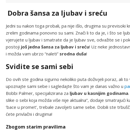
Dobra šansa za ljubav i sreću
Jedni su nakon toga probali, pa nije išlo, drugima su previsoki kr
zrelim godinama ponovno su sami. Znači li to da je, i što se lju
vjerujete u ljubav i smatrate da je ljubav sve, odvažite se i pok
postoji
još jedna šansa za ljubav i sreću
! Uz neke jednostavn
i možda vam ubrzo “naleti”
srodna duša
!
Svidite se sami sebi
Do ovih ste godina sigurno nekoliko puta doživjeli poraz, ali to
upoznajte sami sebe i sagledajte što vam je danas važno u
pa
Bobbi Palmer, specijalizirana za
ljubav u kasnijim godinama
slike o sebi koja možda više nije aktualna”, dodaje smatrajući 
‘bace u promet’, trebale zavoljeti same sebe. Dobili ste trbušč
ćete privlačni i drugima!
Zbogom starim pravilima