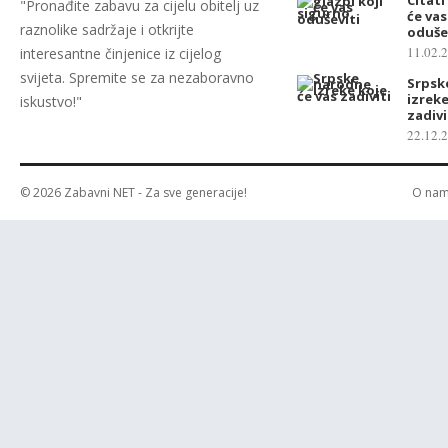
"Pronađite zabavu za cijelu obitelj uz
će va
raznolike sadržaje i otkrijte
oduše
11.02.
interesantne činjenice iz cijelog
svijeta. Spremite se za nezaboravno
Srpsk
izreke
iskustvo!"
zadivi
22.12.
© 2026
Zabavni NET
- Za sve generacije!
O na