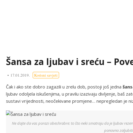
Šansa za ljubav i sreću – Pov
17.01.2019.
Korisni savjeti
Čak i ako ste dobro zagazili u zrelu dob, postoji još jedna
šans
ljubav odoljela iskušenjima, u pravilu izazivaju divljenje, baš zat
sustavi vrijednosti, neočekivane promjene… nepregledan je ni
Ne dajte da vas porazi obeshrabre: to što neki smatraju da je ljubav rezer
ponovno zaljubiti