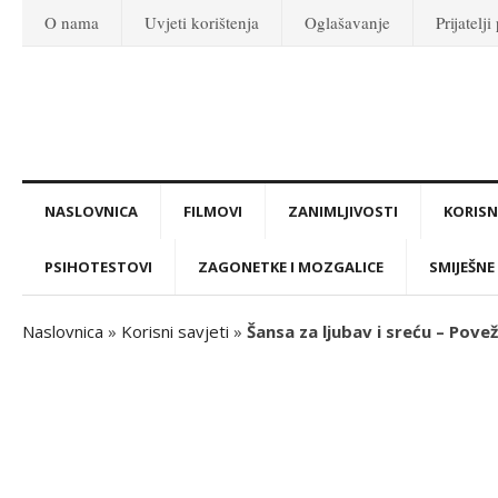
O nama
Uvjeti korištenja
Oglašavanje
Prijatelji
NASLOVNICA
FILMOVI
ZANIMLJIVOSTI
KORISNI
PSIHOTESTOVI
ZAGONETKE I MOZGALICE
SMIJEŠNE 
Naslovnica
»
Korisni savjeti
»
Šansa za ljubav i sreću – Pove