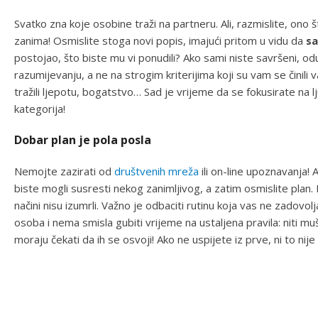
Svatko zna koje osobine traži na partneru. Ali, razmislite, ono 
zanima! Osmislite stoga novi popis, imajući pritom u vidu da
sa
postojao, što biste mu vi ponudili? Ako sami niste savršeni, odu
razumijevanju, a ne na strogim kriterijima koji su vam se činili
tražili ljepotu, bogatstvo… Sad je vrijeme da se fokusirate na l
kategorija!
Dobar plan je pola posla
Nemojte zazirati od
društvenih mreža
ili on-line upoznavanja! 
biste mogli susresti nekog zanimljivog, a zatim osmislite plan.
načini nisu izumrli. Važno je odbaciti rutinu koja vas ne zadovolj
osoba i nema smisla gubiti vrijeme na ustaljena pravila: niti m
moraju čekati da ih se osvoji! Ako ne uspijete iz prve, ni to nije