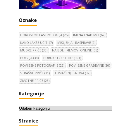
Oznake
HOROSKOP I ASTROLOGIJA
(25)
IMENA I NADIMCI
(62)
KAKO LAKŠE UČITI
(7)
MIŠLJENJA I RASPRAVE
(2)
MUDRE PRIČE
(30)
NAJBOLJI FILMOVI ONLINE
(55)
POEZIJA
(38)
PORUKE I ČESTITKE
(101)
POVIJESNE FOTOGRAFIJE
(22)
POVIJESNE GRAĐEVINE
(30)
STRAŠNE PRIČE
(11)
TUMAČENJE SNOVA
(32)
ŽIVOTNE PRIČE
(28)
Kategorije
K
a
Stranice
t
e