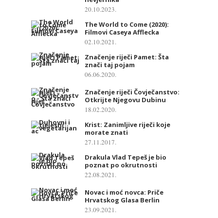
20.10.2023.
The World to Come (2020):
Filmovi Caseya Afflecka
02.10.2021.
Značenje riječi Pamet: Šta
znači taj pojam
06.06.2020.
Značenje riječi Čovječanstvo:
Otkrijte Njegovu Dubinu
18.02.2020.
Krist: Zanimljive riječi koje
morate znati
27.11.2017.
Drakula Vlad Tepeš je bio
poznat po okrutnosti
22.08.2021.
Novac i moć novca: Priče
Hrvatskog Glasa Berlin
23.09.2021.