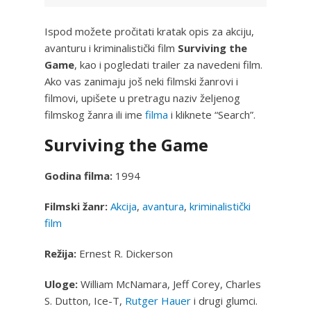
Ispod možete pročitati kratak opis za akciju,
avanturu i kriminalistički film
Surviving the
Game
, kao i pogledati trailer za navedeni film.
Ako vas zanimaju još neki filmski žanrovi i
filmovi, upišete u pretragu naziv željenog
filmskog žanra ili ime
filma
i kliknete “Search”.
Surviving the Game
Godina filma:
1994
Filmski žanr:
Akcija
,
avantura
,
kriminalistički
film
Režija:
Ernest R. Dickerson
Uloge:
William McNamara, Jeff Corey, Charles
S. Dutton, Ice-T,
Rutger Hauer
i drugi glumci.