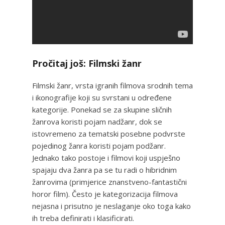
Pročitaj još: Filmski žanr
Filmski žanr, vrsta igranih filmova srodnih tema
i ikonografije koji su svrstani u određene
kategorije. Ponekad se za skupine sličnih
žanrova koristi pojam nadžanr, dok se
istovremeno za tematski posebne podvrste
pojedinog žanra koristi pojam podžanr.
Jednako tako postoje i filmovi koji uspješno
spajaju dva žanra pa se tu radi o hibridnim
žanrovima (primjerice znanstveno-fantastični
horor film). Često je kategorizacija filmova
nejasna i prisutno je neslaganje oko toga kako
ih treba definirati i klasificirati.