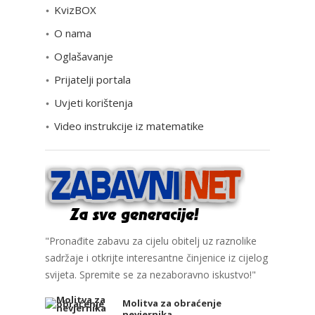
KvizBOX
g
o
O nama
r
Oglašavanje
i
Prijatelji portala
j
e
Uvjeti korištenja
Video instrukcije iz matematike
"Pronađite zabavu za cijelu obitelj uz raznolike
sadržaje i otkrijte interesantne činjenice iz cijelog
svijeta. Spremite se za nezaboravno iskustvo!"
Molitva za obraćenje
nevjernika