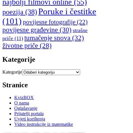
najbolji filmovi online
(55)
Poruke i čestitke
poezija
(38)
(101)
povijesne fotografije
(22)
povijesne građevine
(30)
strašne
tumačenje snova
(32)
priče
(11)
životne priče
(28)
Kategorije
Kategorije
Stranice
KvizBOX
O nama
Oglašavanje
Prijatelji portala
Uvjeti korištenja
Video instrukcije iz matematike