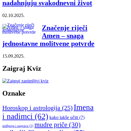
nadahnjuju svakodnevni život
02.10.2025.
Značenje riječi
Amen – snaga
jednostavne molitvene potvrde
15.09.2025.
Zaigraj Kviz
Oznake
Imena
Horoskop i astrologija
(25)
i nadimci
(62)
kako lakše učiti
(7)
mudre priče
(30)
mišljenja i rasprave
(2)