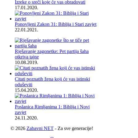
Izreke o sreći koje će vas obradovati
17.01.2020.
Ponovljeni Zakon 31: Biblija i Stari zavjet
22.01.2021.
Rješavanje zagonetke: Pet partija šaha
otkriva tajne
10.08.2019.
Citati poznatih žena koji će vas istinski
oduševiti
15.04.2020.
Poslanica Rimljanima 1: Biblija i Novi
zavjet
24.11.2020.
© 2026
Zabavni NET
- Za sve generacije!