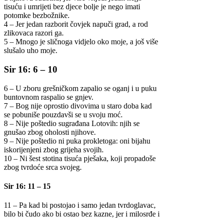
tisuću i umrijeti bez djece bolje je nego imati
potomke bezbožnike.
4 – Jer jedan razborit čovjek napuči grad, a rod
zlikovaca razori ga.
5 – Mnogo je sličnoga vidjelo oko moje, a još više
slušalo uho moje.
Sir 16: 6 – 10
6 – U zboru grešničkom zapalio se oganj i u puku
buntovnom raspalio se gnjev.
7 – Bog nije oprostio divovima u staro doba kad
se pobuniše pouzdavši se u svoju moć.
8 – Nije poštedio sugrađana Lotovih: njih se
gnušao zbog oholosti njihove.
9 – Nije poštedio ni puka prokletoga: oni bijahu
iskorijenjeni zbog grijeha svojih.
10 – Ni šest stotina tisuća pješaka, koji propadoše
zbog tvrdoće srca svojeg.
Sir 16: 11 – 15
11 – Pa kad bi postojao i samo jedan tvrdoglavac,
bilo bi čudo ako bi ostao bez kazne, jer i milosrđe i