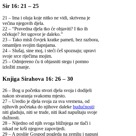
Sir 16: 21 – 25
21 – Ima i oluja koje nitko ne vidi, skrivena je
većina njegovih djela.
22 – “Pravedna djela tko će objaviti? I tko ih
očekuje? Jer ugovor je daleko.”
23 – Tako misli čovjek kratke pameti, bez razbora,
omamljen svojim tlapnjama.
24 – Slušaj, sine moj, i steći ćeš spoznaju; upravi
svoje srce riječima mojim.
25 – Odmjereno ću ti objasniti stegu i pomno
izložiti znanje.
Knjiga Sirahova 16: 26 – 30
26 – Bog u početku stvori djela svoja i dodijeli
nakon stvaranja svakomu mjesto.
27 – Uredio je djela svoja za sva vremena, od
njihovih početaka do njihove daleke
budućnosti
:
niti gladuju, niti se trude, niti ikad napuštaju svoje
dužnosti.
28 – Nijedno od njih svoga bližnjega ne tlači i
nikad ne krši njegove zapovijedi.
29 – A poslije Gospod pogleda na zemlju i napuni