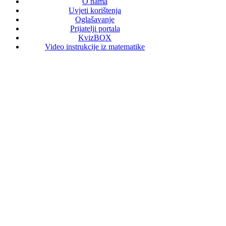
O nama
Uvjeti korištenja
Oglašavanje
Prijatelji portala
KvizBOX
Video instrukcije iz matematike