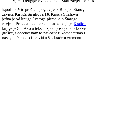
Vjera i religija: Sveto pismo i Stari zavjet – Sir 16
Ispod možete pročitati poglavlje iz Biblije i Starog
zavjeta
Knjiga Sirahova 16
. Knjiga Sirahova
jedna je od knjiga Svetoga pisma, dio Staroga
zavjeta. Pripada u deuterokanonske knjige.
Kratica
knjige je Sir. Ako u tekstu ispod postoje bilo kakve
greške, slobodno nam to navedite u komentarima i
nastojati ćemo to ispraviti u što kraćem vremenu.