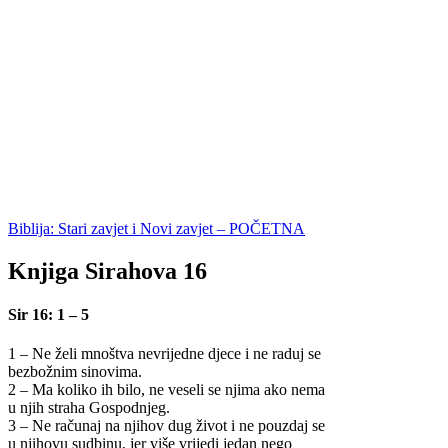
Biblija: Stari zavjet i Novi zavjet – POČETNA
Knjiga Sirahova 16
Sir 16: 1 – 5
1 – Ne želi mnoštva nevrijedne djece i ne raduj se
bezbožnim sinovima.
2 – Ma koliko ih bilo, ne veseli se njima ako nema
u njih straha Gospodnjeg.
3 – Ne računaj na njihov dug život i ne pouzdaj se
u njihovu sudbinu, jer više vrijedi jedan nego