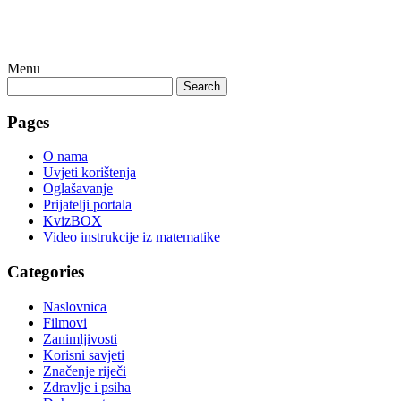
Menu
Search
Pages
O nama
Uvjeti korištenja
Oglašavanje
Prijatelji portala
KvizBOX
Video instrukcije iz matematike
Categories
Naslovnica
Filmovi
Zanimljivosti
Korisni savjeti
Značenje riječi
Zdravlje i psiha