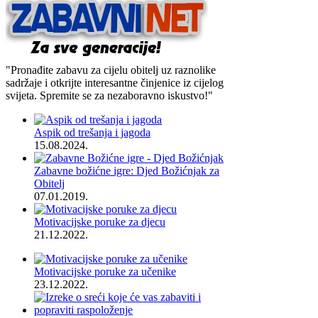
"Pronađite zabavu za cijelu obitelj uz raznolike
sadržaje i otkrijte interesantne činjenice iz cijelog
svijeta. Spremite se za nezaboravno iskustvo!"
Aspik od trešanja i jagoda
15.08.2024.
Zabavne božićne igre: Djed Božićnjak za
Obitelj
07.01.2019.
Motivacijske poruke za djecu
21.12.2022.
Motivacijske poruke za učenike
23.12.2022.