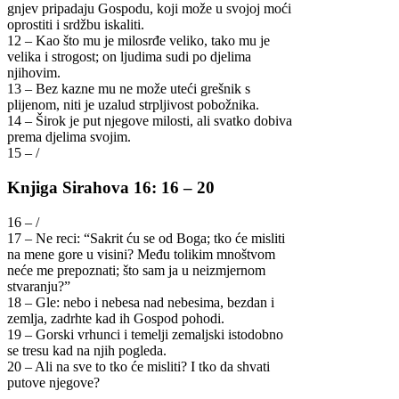
gnjev pripadaju Gospodu, koji može u svojoj moći
oprostiti i srdžbu iskaliti.
12 – Kao što mu je milosrđe veliko, tako mu je
velika i strogost; on ljudima sudi po djelima
njihovim.
13 – Bez kazne mu ne može uteći grešnik s
plijenom, niti je uzalud strpljivost pobožnika.
14 – Širok je put njegove milosti, ali svatko dobiva
prema djelima svojim.
15 – /
Knjiga Sirahova 16: 16 – 20
16 – /
17 – Ne reci: “Sakrit ću se od Boga; tko će misliti
na mene gore u visini? Među tolikim mnoštvom
neće me prepoznati; što sam ja u neizmjernom
stvaranju?”
18 – Gle: nebo i nebesa nad nebesima, bezdan i
zemlja, zadrhte kad ih Gospod pohodi.
19 – Gorski vrhunci i temelji zemaljski istodobno
se tresu kad na njih pogleda.
20 – Ali na sve to tko će misliti? I tko da shvati
putove njegove?