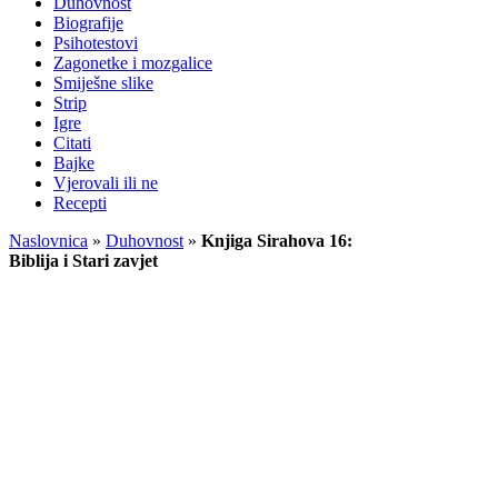
Duhovnost
Biografije
Psihotestovi
Zagonetke i mozgalice
Smiješne slike
Strip
Igre
Citati
Bajke
Vjerovali ili ne
Recepti
Naslovnica
»
Duhovnost
»
Knjiga Sirahova 16:
Biblija i Stari zavjet