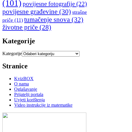
(101)
povijesne fotografije
(22)
povijesne građevine
(30)
strašne
tumačenje snova
(32)
priče
(11)
životne priče
(28)
Kategorije
Kategorije
Stranice
KvizBOX
O nama
Oglašavanje
Prijatelji portala
Uvjeti korištenja
Video instrukcije iz matematike