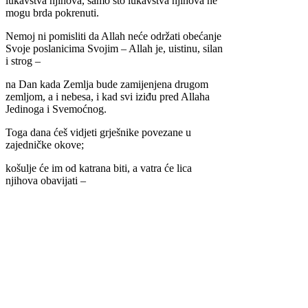
lukavstva njihova, samo što lukavstva njihova ne
mogu brda pokrenuti.
Nemoj ni pomisliti da Allah neće održati obećanje
Svoje poslanicima Svojim – Allah je, uistinu, silan
i strog –
na Dan kada Zemlja bude zamijenjena drugom
zemljom, a i nebesa, i kad svi iziđu pred Allaha
Jedinoga i Svemoćnog.
Toga dana ćeš vidjeti grješnike povezane u
zajedničke okove;
košulje će im od katrana biti, a vatra će lica
njihova obavijati –