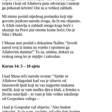
svijeta i koji od Allahova puta odvraćaju i nastoje
ga prikazati krivim! Oni su u velikoj zabludi.
Mi nismo poslali nijednog poslanika koji nije
govorio jezikom naroda svoga, da bi mu objasnio.
A Allah ostavlja u zabludi onoga koga hoće i
ukazuje na Pravi put onome kome hoće; On je
Silni i Mudri.
I Musaa smo poslali s dokazima Našim: “Izvedi
narod svoj iz tmina na svjetlo i opomeni ga
Allahovim danima!” To su, uistinu, dokazi za
svakog onog ko je strpljiv i zahvalan.
Kuran 14: 5 – 10 ajeta
I kad Musa reče narodu svome: “Sjetite se
Allahove blagodati kad vas je izbavio od
faraonovih ljudi koji su vas najgorim mukama
mučili, koji su vam mušku djecu klali, a žensku u
životu ostavljali – to vam je bilo veliko iskušenje
od Gospodara vašega –
i kad je Gospodar vaš objavio: ’Ako budete
zahvalni, Ja ću vam, zacijelo, još više dati; budete