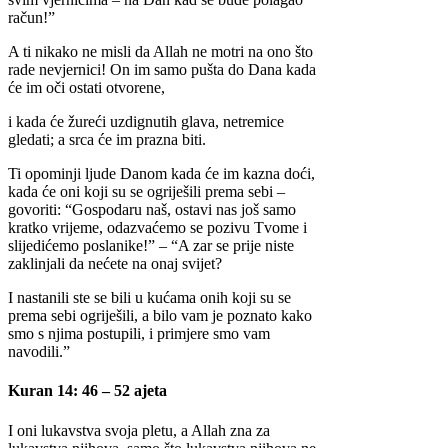
račun!”
A ti nikako ne misli da Allah ne motri na ono što
rade nevjernici! On im samo pušta do Dana kada
će im oči ostati otvorene,
i kada će žureći uzdignutih glava, netremice
gledati; a srca će im prazna biti.
Ti opominji ljude Danom kada će im kazna doći,
kada će oni koji su se ogriješili prema sebi –
govoriti: “Gospodaru naš, ostavi nas još samo
kratko vrijeme, odazvaćemo se pozivu Tvome i
slijedićemo poslanike!” – “A zar se prije niste
zaklinjali da nećete na onaj svijet?
I nastanili ste se bili u kućama onih koji su se
prema sebi ogriješili, a bilo vam je poznato kako
smo s njima postupili, i primjere smo vam
navodili.”
Kuran 14: 46 – 52 ajeta
I oni lukavstva svoja pletu, a Allah zna za