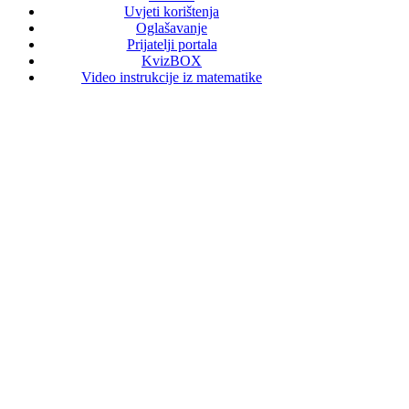
Uvjeti korištenja
Oglašavanje
Prijatelji portala
KvizBOX
Video instrukcije iz matematike