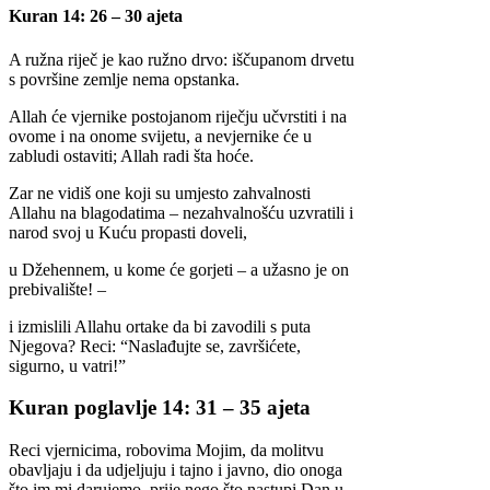
Kuran 14: 26 – 30 ajeta
A ružna riječ je kao ružno drvo: iščupanom drvetu
s površine zemlje nema opstanka.
Allah će vjernike postojanom riječju učvrstiti i na
ovome i na onome svijetu, a nevjernike će u
zabludi ostaviti; Allah radi šta hoće.
Zar ne vidiš one koji su umjesto zahvalnosti
Allahu na blagodatima – nezahvalnošću uzvratili i
narod svoj u Kuću propasti doveli,
u Džehennem, u kome će gorjeti – a užasno je on
prebivalište! –
i izmislili Allahu ortake da bi zavodili s puta
Njegova? Reci: “Naslađujte se, završićete,
sigurno, u vatri!”
Kuran poglavlje 14: 31 – 35 ajeta
Reci vjernicima, robovima Mojim, da molitvu
obavljaju i da udjeljuju i tajno i javno, dio onoga
što im mi darujemo, prije nego što nastupi Dan u