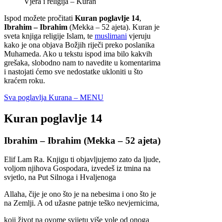
Vjera i religija – Kuran
Ispod možete pročitati
Kuran poglavlje 14
,
Ibrahim – Ibrahim
(Mekka – 52 ajeta). Kuran je
sveta knjiga religije Islam, te
muslimani
vjeruju
kako je ona objava Božjih riječi preko poslanika
Muhameda. Ako u tekstu ispod ima bilo kakvih
grešaka, slobodno nam to navedite u komentarima
i nastojati ćemo sve nedostatke ukloniti u što
kraćem roku.
Sva poglavlja Kurana – MENU
Kuran poglavlje 14
Ibrahim – Ibrahim (Mekka – 52 ajeta)
Elif Lam Ra. Knjigu ti objavljujemo zato da ljude,
voljom njihova Gospodara, izvedeš iz tmina na
svjetlo, na Put Silnoga i Hvaljenoga
Allaha, čije je ono što je na nebesima i ono što je
na Zemlji. A od užasne patnje teško nevjernicima,
koji život na ovome svijetu više vole od onoga