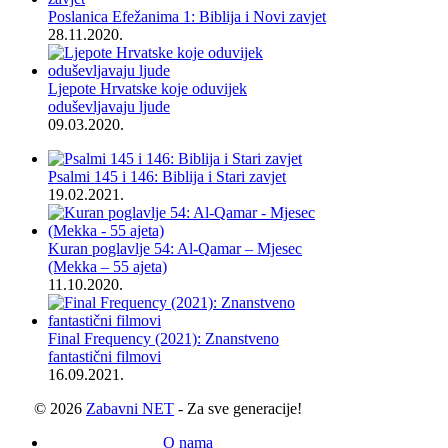
Poslanica Efežanima 1: Biblija i Novi zavjet
28.11.2020.
Ljepote Hrvatske koje oduvijek
oduševljavaju ljude
09.03.2020.
Psalmi 145 i 146: Biblija i Stari zavjet
19.02.2021.
Kuran poglavlje 54: Al-Qamar – Mjesec
(Mekka – 55 ajeta)
11.10.2020.
Final Frequency (2021): Znanstveno
fantastični filmovi
16.09.2021.
© 2026
Zabavni NET
- Za sve generacije!
O nama