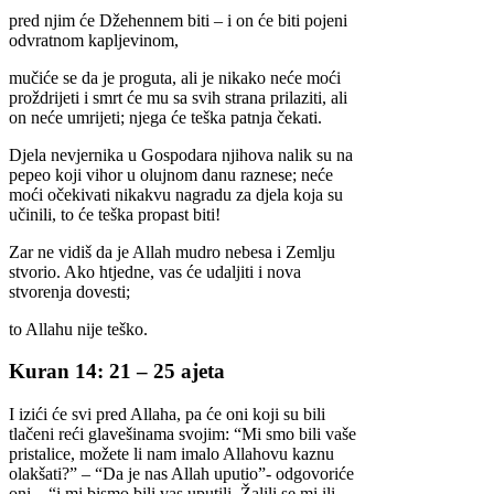
pred njim će Džehennem biti – i on će biti pojeni
odvratnom kapljevinom,
mučiće se da je proguta, ali je nikako neće moći
proždrijeti i smrt će mu sa svih strana prilaziti, ali
on neće umrijeti; njega će teška patnja čekati.
Djela nevjernika u Gospodara njihova nalik su na
pepeo koji vihor u olujnom danu raznese; neće
moći očekivati nikakvu nagradu za djela koja su
učinili, to će teška propast biti!
Zar ne vidiš da je Allah mudro nebesa i Zemlju
stvorio. Ako htjedne, vas će udaljiti i nova
stvorenja dovesti;
to Allahu nije teško.
Kuran 14: 21 – 25 ajeta
I izići će svi pred Allaha, pa će oni koji su bili
tlačeni reći glavešinama svojim: “Mi smo bili vaše
pristalice, možete li nam imalo Allahovu kaznu
olakšati?” – “Da je nas Allah uputio”- odgovoriće
oni – “i mi bismo bili vas uputili. Žalili se mi ili