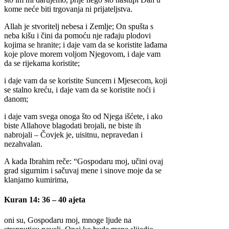
kome neće biti trgovanja ni prijateljstva.
Allah je stvoritelj nebesa i Zemlje; On spušta s
neba kišu i čini da pomoću nje rađaju plodovi
kojima se hranite; i daje vam da se koristite lađama
koje plove morem voljom Njegovom, i daje vam
da se rijekama koristite;
i daje vam da se koristite Suncem i Mjesecom, koji
se stalno kreću, i daje vam da se koristite noći i
danom;
i daje vam svega onoga što od Njega išćete, i ako
biste Allahove blagodati brojali, ne biste ih
nabrojali – Čovjek je, uisitnu, nepravedan i
nezahvalan.
A kada Ibrahim reče: “Gospodaru moj, učini ovaj
grad sigurnim i sačuvaj mene i sinove moje da se
klanjamo kumirima,
Kuran 14: 36 – 40 ajeta
oni su, Gospodaru moj, mnoge ljude na