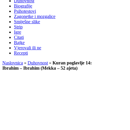
Duhovnost
Biografije
Psihotestovi
Zagonetke i mozgalice
Smiješne slike
Strip
Igre
Citati
Bajke
Vjerovali ili ne
Recepti
Naslovnica
»
Duhovnost
»
Kuran poglavlje 14:
Ibrahim – Ibrahim (Mekka – 52 ajeta)