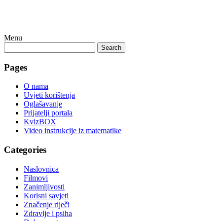
Menu
Search
Pages
O nama
Uvjeti korištenja
Oglašavanje
Prijatelji portala
KvizBOX
Video instrukcije iz matematike
Categories
Naslovnica
Filmovi
Zanimljivosti
Korisni savjeti
Značenje riječi
Zdravlje i psiha