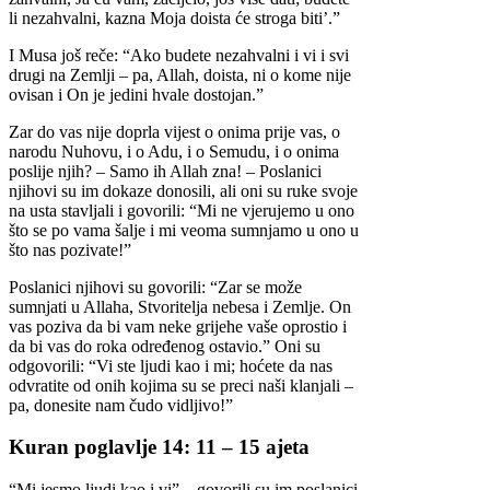
li nezahvalni, kazna Moja doista će stroga biti’.”
I Musa još reče: “Ako budete nezahvalni i vi i svi
drugi na Zemlji – pa, Allah, doista, ni o kome nije
ovisan i On je jedini hvale dostojan.”
Zar do vas nije doprla vijest o onima prije vas, o
narodu Nuhovu, i o Adu, i o Semudu, i o onima
poslije njih? – Samo ih Allah zna! – Poslanici
njihovi su im dokaze donosili, ali oni su ruke svoje
na usta stavljali i govorili: “Mi ne vjerujemo u ono
što se po vama šalje i mi veoma sumnjamo u ono u
što nas pozivate!”
Poslanici njihovi su govorili: “Zar se može
sumnjati u Allaha, Stvoritelja nebesa i Zemlje. On
vas poziva da bi vam neke grijehe vaše oprostio i
da bi vas do roka određenog ostavio.” Oni su
odgovorili: “Vi ste ljudi kao i mi; hoćete da nas
odvratite od onih kojima su se preci naši klanjali –
pa, donesite nam čudo vidljivo!”
Kuran poglavlje 14: 11 – 15 ajeta
“Mi jesmo ljudi kao i vi” – govorili su im poslanici