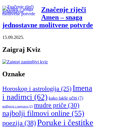
Značenje riječi
Amen – snaga
jednostavne molitvene potvrde
15.09.2025.
Zaigraj Kviz
Oznake
Imena
Horoskop i astrologija
(25)
i nadimci
(62)
kako lakše učiti
(7)
mudre priče
(30)
mišljenja i rasprave
(2)
najbolji filmovi online
(55)
Poruke i čestitke
poezija
(38)