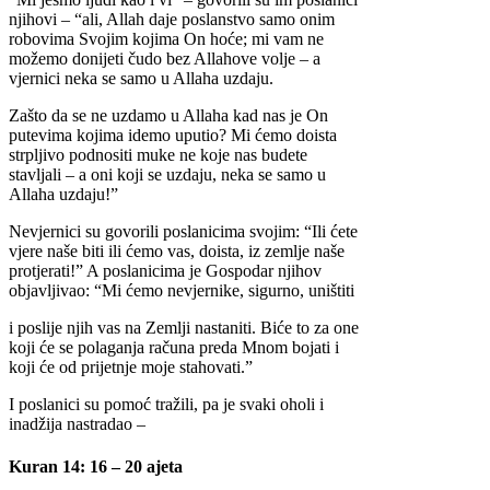
njihovi – “ali, Allah daje poslanstvo samo onim
robovima Svojim kojima On hoće; mi vam ne
možemo donijeti čudo bez Allahove volje – a
vjernici neka se samo u Allaha uzdaju.
Zašto da se ne uzdamo u Allaha kad nas je On
putevima kojima idemo uputio? Mi ćemo doista
strpljivo podnositi muke ne koje nas budete
stavljali – a oni koji se uzdaju, neka se samo u
Allaha uzdaju!”
Nevjernici su govorili poslanicima svojim: “Ili ćete
vjere naše biti ili ćemo vas, doista, iz zemlje naše
protjerati!” A poslanicima je Gospodar njihov
objavljivao: “Mi ćemo nevjernike, sigurno, uništiti
i poslije njih vas na Zemlji nastaniti. Biće to za one
koji će se polaganja računa preda Mnom bojati i
koji će od prijetnje moje stahovati.”
I poslanici su pomoć tražili, pa je svaki oholi i
inadžija nastradao –
Kuran 14: 16 – 20 ajeta