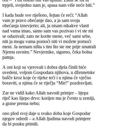
trpjeli, svejedno nam je, spasa nam više neće biti.”
I kada bude sve riješeno, šejtan će reći: “Allah
vam je pravo obećanje dao, a ja sam svoja
obećanja iznevjerio; ali, ja nisam nikakve vlasti
nad vama imao, samo sam vas pozivao i vi ste mi
se odazivali; zato ne korite mene, već sami sebe,
niti ja mogu vama pomoći niti vi možete pomoći
meni. Ja nemam ništa s tim što ste me prije smatrali
Njemu ravnim.” Nevjernike, sigurno, čeka bolna
patnja.
A oni koji su vjerovali i dobra djela činili biće
uvedeni, voljom Gospodara njihova, u džennetske
bašče kroz koje će rijeke teći i u njima će vječno
boraviti, u njima će se riječju “Mir!” pozdravljati.
Zar ne vidiš kako Allah navodi primjer – lijepa
riječ kao lijepo drvo: korijen mu je čvrsto u zemlji,
a grane prema nebu;
ono plod svoj daje u svako doba koje Gospodar
njegov odredi – a Allah ljudima navodi primjere
da bi pouku primili.