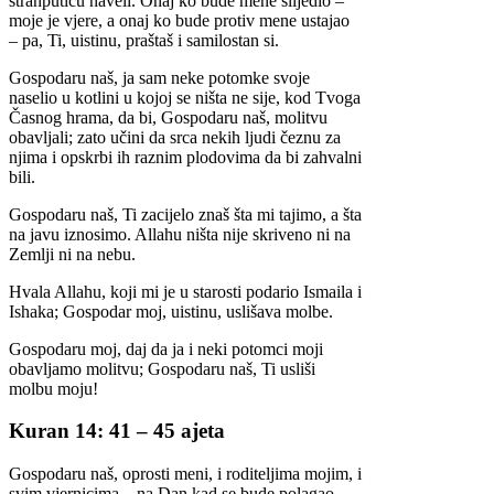
stranputicu naveli. Onaj ko bude mene slijedio –
moje je vjere, a onaj ko bude protiv mene ustajao
– pa, Ti, uistinu, praštaš i samilostan si.
Gospodaru naš, ja sam neke potomke svoje
naselio u kotlini u kojoj se ništa ne sije, kod Tvoga
Časnog hrama, da bi, Gospodaru naš, molitvu
obavljali; zato učini da srca nekih ljudi čeznu za
njima i opskrbi ih raznim plodovima da bi zahvalni
bili.
Gospodaru naš, Ti zacijelo znaš šta mi tajimo, a šta
na javu iznosimo. Allahu ništa nije skriveno ni na
Zemlji ni na nebu.
Hvala Allahu, koji mi je u starosti podario Ismaila i
Ishaka; Gospodar moj, uistinu, uslišava molbe.
Gospodaru moj, daj da ja i neki potomci moji
obavljamo molitvu; Gospodaru naš, Ti usliši
molbu moju!
Kuran 14: 41 – 45 ajeta
Gospodaru naš, oprosti meni, i roditeljima mojim, i
svim vjernicima – na Dan kad se bude polagao