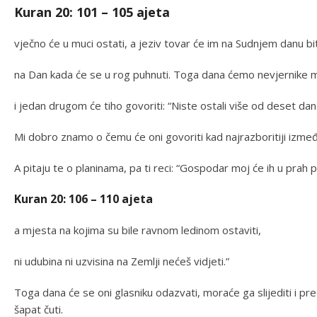
Kuran 20: 101 – 105 ajeta
vječno će u muci ostati, a jeziv tovar će im na Sudnjem danu bit
na Dan kada će se u rog puhnuti. Toga dana ćemo nevjernike 
i jedan drugom će tiho govoriti: “Niste ostali više od deset dan
Mi dobro znamo o čemu će oni govoriti kad najrazboritiji izmeđ
A pitaju te o planinama, pa ti reci: “Gospodar moj će ih u prah pr
Kuran 20: 106 – 110 ajeta
a mjesta na kojima su bile ravnom ledinom ostaviti,
ni udubina ni uzvisina na Zemlji nećeš vidjeti.”
Toga dana će se oni glasniku odazvati, moraće ga slijediti i pred
šapat čuti.