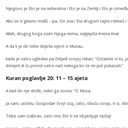
Njegovo je što je na nebesima i što je na Zemlji i što je između
Ako se ti glasno moliš – pa, On zna i šta drugom tajno rekneš i
Allah, drugog boga osim Njega nema, najljepša imena ima!
A da li je do tebe doprla vijest o Musau,
kada je vatru ugledao pa čeljadi svojoj rekao: “Ostanite vi tu,
donijeti ili ću pored vatre naći nekoga ko će mi put pokazati.”
Kuran poglavlje 20: 11 – 15 ajeta
A kad do nje dođe, neko ga zovnu: “O Musa,
Ja sam, uistinu, Gospodar tvoj! Izuj, zato, obuću svoju, ti si, do
Tebe sam izabrao, zato ono što ti se objavljuje slušaj!