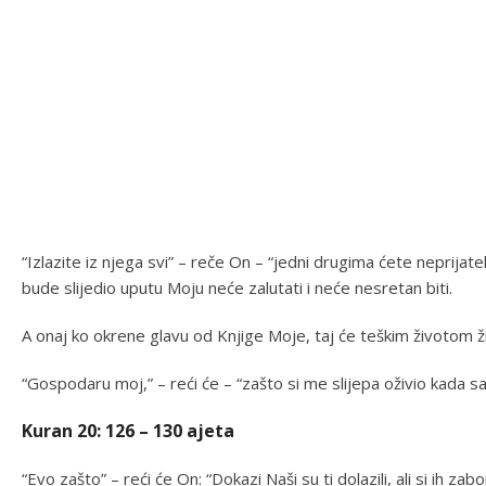
“Izlazite iz njega svi” – reče On – “jedni drugima ćete neprijatel
bude slijedio uputu Moju neće zalutati i neće nesretan biti.
A onaj ko okrene glavu od Knjige Moje, taj će teškim životom ži
“Gospodaru moj,” – reći će – “zašto si me slijepa oživio kada s
Kuran 20: 126 – 130 ajeta
“Evo zašto” – reći će On: “Dokazi Naši su ti dolazili, ali si ih zab