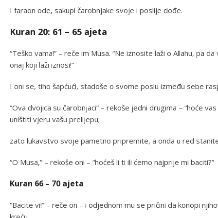
I faraon ode, sakupi čarobnjake svoje i poslije dođe.
Kuran 20: 61 – 65 ajeta
“Teško vama!” – reče im Musa. “Ne iznosite laži o Allahu, pa da 
onaj koji laži iznosi!”
I oni se, tiho šapćući, stadoše o svome poslu između sebe rasp
“Ova dvojica su čarobnjaci” – rekoše jedni drugima – “hoće vas
uništiti vjeru vašu prelijepu;
zato lukavstvo svoje pametno pripremite, a onda u red stanite. 
“O Musa,” – rekoše oni – “hoćeš li ti ili ćemo najprije mi baciti?”
Kuran 66 – 70 ajeta
“Bacite vi!” – reče on – i odjednom mu se pričini da konopi njiho
kreću,