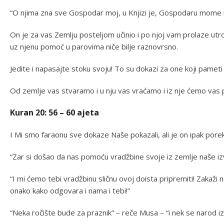
“O njima zna sve Gospodar moj, u Knjizi je, Gospodaru mome niš
On je za vas Zemlju posteljom učinio i po njoj vam prolaze utr
uz njenu pomoć u parovima niče bilje raznovrsno.
Jedite i napasajte stoku svoju! To su dokazi za one koji pameti 
Od zemlje vas stvaramo i u nju vas vraćamo i iz nje ćemo vas p
Kuran 20: 56 – 60 ajeta
I Mi smo faraonu sve dokaze Naše pokazali, ali je on ipak pore
“Zar si došao da nas pomoću vradžbine svoje iz zemlje naše iz
“I mi ćemo tebi vradžbinu sličnu ovoj doista pripremiti! Zakaži n
onako kako odgovara i nama i tebi!”
“Neka ročište bude za praznik” – reče Musa – “i nek se narod iz