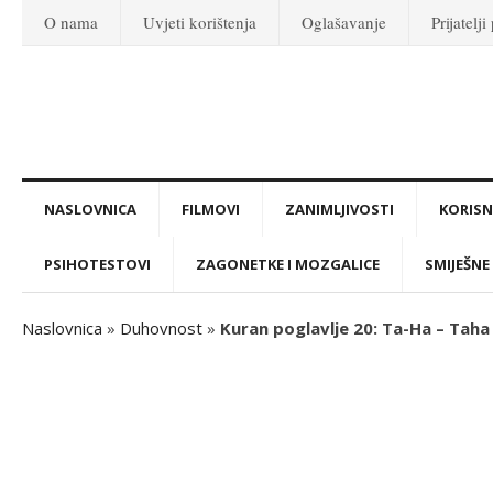
O nama
Uvjeti korištenja
Oglašavanje
Prijatelji
NASLOVNICA
FILMOVI
ZANIMLJIVOSTI
KORISNI
PSIHOTESTOVI
ZAGONETKE I MOZGALICE
SMIJEŠNE 
Naslovnica
»
Duhovnost
»
Kuran poglavlje 20: Ta-Ha – Taha