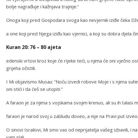
bolje nagrađuje i kažnjava trajnije.”
Onoga koji pred Gospodara svoga kao nevjernik iziđe čeka Džeh
a one koji pred Njega iziđu kao vjernici, a koji su dobra djela čin
Kuran 20: 76 – 80 ajeta
edenski vrtovi kroz koje će rijeke teći, u njima će oni vječno os
grijeha očistili.
I Mi objavismo Musau: “Noću izvedi robove Moje i s njima suhi
oni stići i da ćeš se utopiti.”
A faraon je za njima s vojskama svojim krenuo, ali su ih talasi mo
faraon je narod svoj u zabludu doveo, a nije na Pravi put izveo
O sinovi Israilovi, Mi smo vas od neprijatelja vašeg izbavili, i 
vam slali.