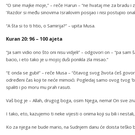
“O sine majke moje,” – reče Harun – “ne hvataj me za bradu i z
’Razdor si među sinovima Israilovim posijao i nisi postupio ona
“A šta si to ti htio, o Samirija?” – upita Musa.
Kuran 20: 96 – 100 ajeta
“Ja sam vidio ono što oni nisu vidjeli” – odgovori on – “pa sam
bacio, i eto tako je u mojoj duši ponikla zla misao.”
“E onda se gubi!” – reče Musa – “čitavog svog života ćeš govoriti
određeni čas koji te neće mimoići. Pogledaj samo ovog tvog ’b
spaliti i po moru mu prah rasuti.
Vaš bog je – Allah, drugog boga, osim Njega, nema! On sve zna
I tako, eto, kazujemo ti neke vijesti o onima koji su bili i nestal
Ko za njega ne bude mario, na Sudnjem danu će doista teško b