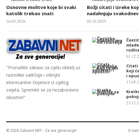
Osnovne molitve koje bi svaki
Božji citati i izreke koj
katolik trebao znati
nadahnjuju svakodnevn
16.03.2026.
02.10.2025.
Česti
mlade
rodite
01.12.
Citati
"Pronađite zabavu za cijelu obitelj uz
koji ć
raznolike sadržaje i otkrijte
i opus
17.05.
interesantne činjenice iz cijelog
svijeta. Spremite se za nezaboravno
Kratk
pokoj
iskustvo!"
23.12.
© 2026
Zabavni NET
- Za sve generacije!
O na