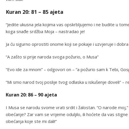
Kuran 20: 81 – 85 ajeta
“Jedite ukusna jela kojima vas opskrbljujemo i ne budite u tome
koga snađe srdžba Moja – nastradao je!
Ja ću sigurno oprostiti onome koji se pokaje i uzvjeruje i dobra 
“A zašto si prije naroda svoga požurio, o Musa”
“Evo ide za mnom” – odgovori on – “a požurio sam k Tebi, Gos
“Mi smo narod tvoj poslije tvog odlaska u iskušenje doveli” – r
Kuran 20: 86 – 90 ajeta
I Musa se narodu svome vrati srdit i žalostan. “O narode moj,”
obećanje? Zar vam se vrijeme oduljilo, ili hoćete da vas stign
obećanja koje ste mi dali!”