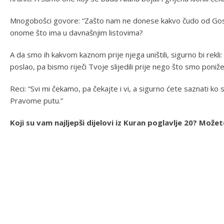
Mnogobošci govore: “Zašto nam ne donese kakvo čudo od Gosp
onome što ima u davnašnjim listovima?
A da smo ih kakvom kaznom prije njega uništili, sigurno bi rekl
poslao, pa bismo riječi Tvoje slijedili prije nego što smo poniže
Reci: “Svi mi čekamo, pa čekajte i vi, a sigurno ćete saznati ko su
Pravome putu.”
Koji su vam najljepši dijelovi iz Kuran poglavlje 20? Mož