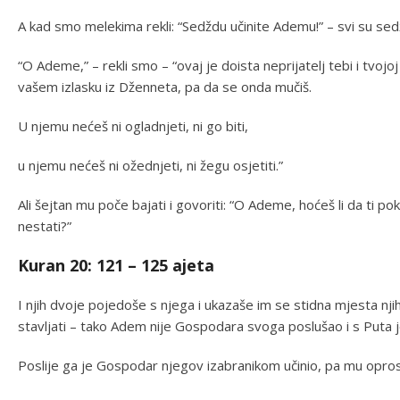
A kad smo melekima rekli: “Sedždu učinite Ademu!” – svi su sedždu
“O Ademe,” – rekli smo – “ovaj je doista neprijatelj tebi i tvoj
vašem izlasku iz Dženneta, pa da se onda mučiš.
U njemu nećeš ni ogladnjeti, ni go biti,
u njemu nećeš ni ožednjeti, ni žegu osjetiti.”
Ali šejtan mu poče bajati i govoriti: “O Ademe, hoćeš li da ti 
nestati?”
Kuran 20: 121 – 125 ajeta
I njih dvoje pojedoše s njega i ukazaše im se stidna mjesta nj
stavljati – tako Adem nije Gospodara svoga poslušao i s Puta 
Poslije ga je Gospodar njegov izabranikom učinio, pa mu oprost