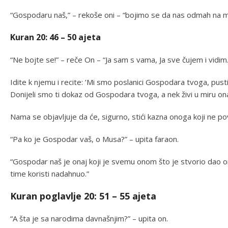
“Gospodaru naš,” – rekoše oni – “bojimo se da nas odmah na muk
Kuran 20: 46 – 50 ajeta
“Ne bojte se!” – reče On – “Ja sam s vama, Ja sve čujem i vidim
Idite k njemu i recite: ’Mi smo poslanici Gospodara tvoga, pusti
Donijeli smo ti dokaz od Gospodara tvoga, a nek živi u miru onaj 
Nama se objavljuje da će, sigurno, stići kazna onoga koji ne pov
“Pa ko je Gospodar vaš, o Musa?” – upita faraon.
“Gospodar naš je onaj koji je svemu onom što je stvorio dao o
time koristi nadahnuo.”
Kuran poglavlje 20: 51 – 55 ajeta
“A šta je sa narodima davnašnjim?” – upita on.