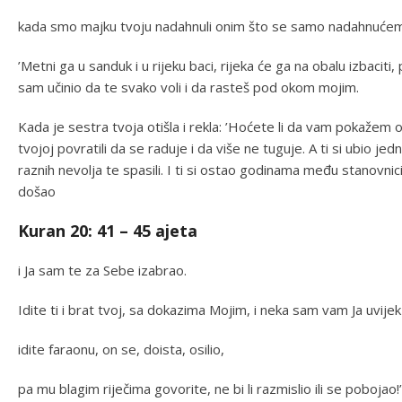
kada smo majku tvoju nadahnuli onim što se samo nadahnućem
’Metni ga u sanduk i u rijeku baci, rijeka će ga na obalu izbaciti, p
sam učinio da te svako voli i da rasteš pod okom mojim.
Kada je sestra tvoja otišla i rekla: ’Hoćete li da vam pokažem 
tvojoj povratili da se raduje i da više ne tuguje. A ti si ubio je
raznih nevolja te spasili. I ti si ostao godinama među stanovn
došao
Kuran 20: 41 – 45 ajeta
i Ja sam te za Sebe izabrao.
Idite ti i brat tvoj, sa dokazima Mojim, i neka sam vam Ja uvije
idite faraonu, on se, doista, osilio,
pa mu blagim riječima govorite, ne bi li razmislio ili se pobojao!