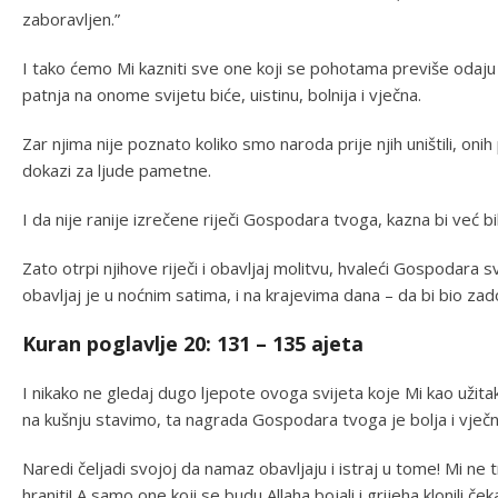
zaboravljen.”
I tako ćemo Mi kazniti sve one koji se pohotama previše odaju
patnja na onome svijetu biće, uistinu, bolnija i vječna.
Zar njima nije poznato koliko smo naroda prije njih uništili, on
dokazi za ljude pametne.
I da nije ranije izrečene riječi Gospodara tvoga, kazna bi već b
Zato otrpi njihove riječi i obavljaj molitvu, hvaleći Gospodara sv
obavljaj je u noćnim satima, i na krajevima dana – da bi bio zad
Kuran poglavlje 20: 131 – 135 ajeta
I nikako ne gledaj dugo ljepote ovoga svijeta koje Mi kao užit
na kušnju stavimo, ta nagrada Gospodara tvoga je bolja i vječn
Naredi čeljadi svojoj da namaz obavljaju i istraj u tome! Mi n
hraniti! A samo one koji se budu Allaha bojali i grijeha klonili ček