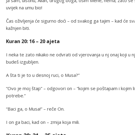
Ja sam, uistinu, Allah, drugog boga, osim Mene, nema; zato se sa
uvijek na umu bio!
Čas oživljenja će sigurno doći – od svakog ga tajim – kad će s
kažnjen biti.
Kuran 20: 16 – 20 ajeta
I neka te zato nikako ne odvrati od vjerovanja u nj onaj koji u nj
budeš izgubljen.
A šta ti je to u desnoj ruci, o Musa?”
“Ovo je moj štap” – odgovori on – “kojim se poštapam i kojim l
potrebe.”
“Baci ga, o Musa!” – reče On.
I on ga baci, kad on – zmija koja mili.