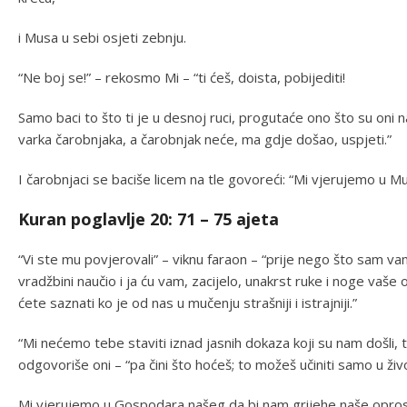
i Musa u sebi osjeti zebnju.
“Ne boj se!” – rekosmo Mi – “ti ćeš, doista, pobijediti!
Samo baci to što ti je u desnoj ruci, progutaće ono što su oni na
varka čarobnjaka, a čarobnjak neće, ma gdje došao, uspjeti.”
I čarobnjaci se baciše licem na tle govoreći: “Mi vjerujemo u
Kuran poglavlje 20: 71 – 75 ajeta
“Vi ste mu povjerovali” – viknu faraon – “prije nego što sam vam
vradžbini naučio i ja ću vam, zacijelo, unakrst ruke i noge vaše 
ćete saznati ko je od nas u mučenju strašniji i istrajniji.”
“Mi nećemo tebe staviti iznad jasnih dokaza koji su nam došli, 
odgovoriše oni – “pa čini što hoćeš; to možeš učiniti samo u ži
Mi vjerujemo u Gospodara našeg da bi nam grijehe naše oprostio