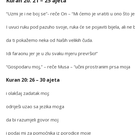
Kuran 20: 21 – 25 ajeta
“Uzmi je i ne boj se”- reče On – “Mi ćemo je vratiti u ono što je 
I uvuci ruku pod pazuho svoje, ruka će se pojaviti bijela, ali n
da ti pokažemo neka od Naših velikih čuda.
Idi faraonu jer je u zlu svaku mjeru prevršio!”
“Gospodaru moj,” – reče Musa – “učini prostranim prsa moja
Kuran 20: 26 – 30 ajeta
i olakšaj zadatak moj;
odriješi uzao sa jezika moga
da bi razumjeli govor moj
i podaj mi za pomoćnika iz porodice moje