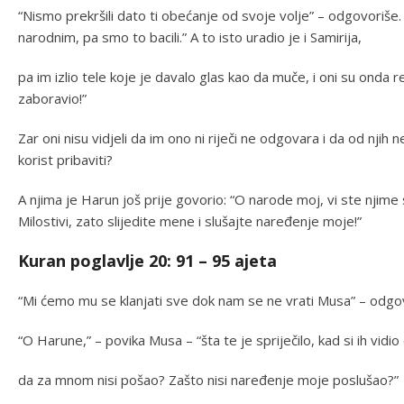
“Nismo prekršili dato ti obećanje od svoje volje” – odgovoriše.
narodnim, pa smo to bacili.” A to isto uradio je i Samirija,
pa im izlio tele koje je davalo glas kao da muče, i oni su onda 
zaboravio!”
Zar oni nisu vidjeli da im ono ni riječi ne odgovara i da od njih n
korist pribaviti?
A njima je Harun još prije govorio: “O narode moj, vi ste njim
Milostivi, zato slijedite mene i slušajte naređenje moje!”
Kuran poglavlje 20: 91 – 95 ajeta
“Mi ćemo mu se klanjati sve dok nam se ne vrati Musa” – odgovo
“O Harune,” – povika Musa – “šta te je spriječilo, kad si ih vidio 
da za mnom nisi pošao? Zašto nisi naređenje moje poslušao?”