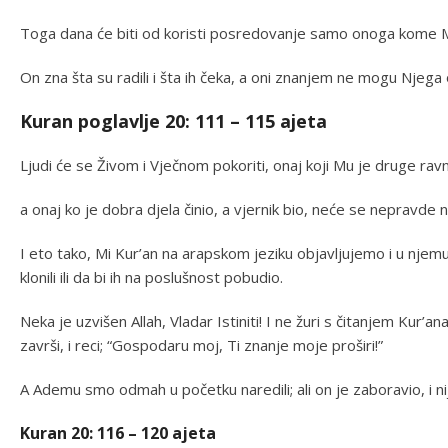
Toga dana će biti od koristi posredovanje samo onoga kome Mil
On zna šta su radili i šta ih čeka, a oni znanjem ne mogu Njega 
Kuran poglavlje 20: 111 – 115 ajeta
Ljudi će se Živom i Vječnom pokoriti, onaj koji Mu je druge rav
a onaj ko je dobra djela činio, a vjernik bio, neće se nepravde n
I eto tako, Mi Kur’an na arapskom jeziku objavljujemo i u nje
klonili ili da bi ih na poslušnost pobudio.
Neka je uzvišen Allah, Vladar Istiniti! I ne žuri s čitanjem Kur’a
završi, i reci; “Gospodaru moj, Ti znanje moje proširi!”
A Ademu smo odmah u početku naredili; ali on je zaboravio, i ni
Kuran 20: 116 – 120 ajeta