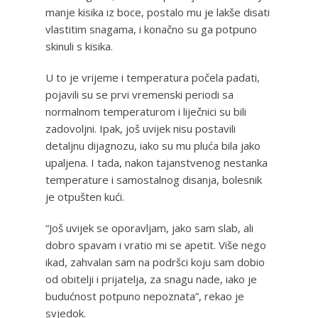
manje kisika iz boce, postalo mu je lakše disati
vlastitim snagama, i konačno su ga potpuno
skinuli s kisika.
U to je vrijeme i temperatura počela padati,
pojavili su se prvi vremenski periodi sa
normalnom temperaturom i liječnici su bili
zadovoljni. Ipak, još uvijek nisu postavili
detaljnu dijagnozu, iako su mu pluća bila jako
upaljena. I tada, nakon tajanstvenog nestanka
temperature i samostalnog disanja, bolesnik
je otpušten kući.
“Još uvijek se oporavljam, jako sam slab, ali
dobro spavam i vratio mi se apetit. Više nego
ikad, zahvalan sam na podršci koju sam dobio
od obitelji i prijatelja, za snagu nade, iako je
budućnost potpuno nepoznata”, rekao je
svjedok.