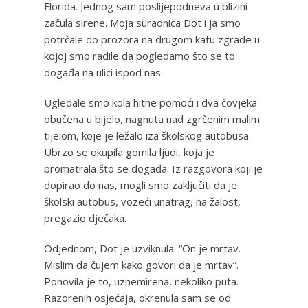
Florida. Jednog sam poslijepodneva u blizini
začula sirene. Moja suradnica Dot i ja smo
potrčale do prozora na drugom katu zgrade u
kojoj smo radile da pogledamo što se to
događa na ulici ispod nas.
Ugledale smo kola hitne pomoći i dva čovjeka
obučena u bijelo, nagnuta nad zgrčenim malim
tijelom, koje je ležalo iza školskog autobusa.
Ubrzo se okupila gomila ljudi, koja je
promatrala što se događa. Iz razgovora koji je
dopirao do nas, mogli smo zaključiti da je
školski autobus, vozeći unatrag, na žalost,
pregazio dječaka.
Odjednom, Dot je uzviknula: “On je mrtav.
Mislim da čujem kako govori da je mrtav”.
Ponovila je to, uznemirena, nekoliko puta.
Razorenih osjećaja, okrenula sam se od