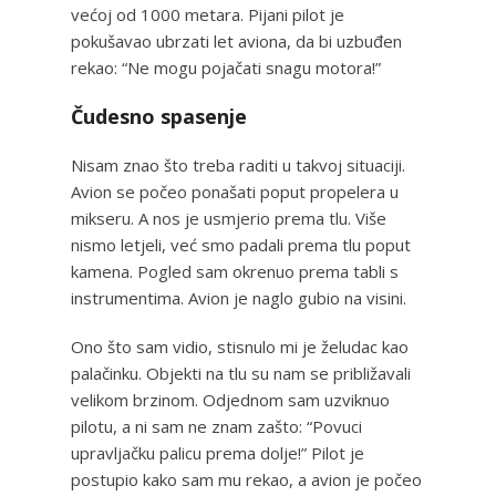
većoj od 1000 metara. Pijani pilot je
pokušavao ubrzati let aviona, da bi uzbuđen
rekao: “Ne mogu pojačati snagu motora!”
Čudesno spasenje
Nisam znao što treba raditi u takvoj situaciji.
Avion se počeo ponašati poput propelera u
mikseru. A nos je usmjerio prema tlu. Više
nismo letjeli, već smo padali prema tlu poput
kamena. Pogled sam okrenuo prema tabli s
instrumentima. Avion je naglo gubio na visini.
Ono što sam vidio, stisnulo mi je želudac kao
palačinku. Objekti na tlu su nam se približavali
velikom brzinom. Odjednom sam uzviknuo
pilotu, a ni sam ne znam zašto: “Povuci
upravljačku palicu prema dolje!” Pilot je
postupio kako sam mu rekao, a avion je počeo