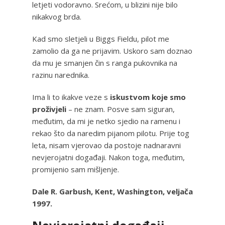
letjeti vodoravno. Srećom, u blizini nije bilo
nikakvog brda.
Kad smo sletjeli u Biggs Fieldu, pilot me
zamolio da ga ne prijavim. Uskoro sam doznao
da mu je smanjen čin s ranga pukovnika na
razinu narednika.
Ima li to ikakve veze s
iskustvom koje smo
proživjeli
– ne znam. Posve sam siguran,
međutim, da mi je netko sjedio na ramenu i
rekao što da naredim pijanom pilotu. Prije tog
leta, nisam vjerovao da postoje nadnaravni
nevjerojatni događaji. Nakon toga, međutim,
promijenio sam mišljenje.
Dale R. Garbush, Kent, Washington, veljača
1997.