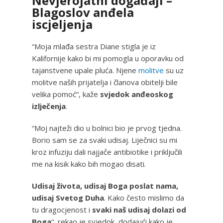
Nevjerojatni događaji –
Blagoslov anđela
iscjeljenja
“Moja mlađa sestra Diane stigla je iz
Kalifornije kako bi mi pomogla u oporavku od
tajanstvene upale pluća. Njene
molitve
su uz
molitve naših prijatelja i članova obitelji bile
velika pomoć”, kaže
svjedok anđeoskog
izlječenja
.
“Moj najteži dio u bolnici bio je prvog tjedna.
Borio sam se za svaki udisaj. Liječnici su mi
kroz infuziju dali najjače antibiotike i priključili
me na kisik kako bih mogao disati.
Udisaj života, udisaj Boga poslat nama,
udisaj Svetog Duha
. Kako često mislimo da
tu dragocjenost i
svaki naš udisaj dolazi od
Boga
“, rekao je svjedok, dodajući kako je