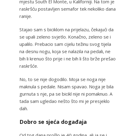
mjestu South El Monte, u Kaliforniji. Na tom je
raskršću postavljen semafor tek nekoliko dana
ranije.
Stajao sam s biciklom na prijelazu, čekajući da
se upali zeleno svjetlo. Konačno, zeleno se i
upalilo. Prebacio sam cijelu težinu svog tijela
na desnu nogu, koja se nalazila na pedali, ne
bih li krenuo što prije i ne bih li što brže prešao
raskršće.
No, to se nije dogodilo. Moja se noga nije
maknula s pedale. Nisam spavao. Noga je bila
gurnuta s nje, pa se bicikl nije ni pomaknuo. A
tada sam ugledao nešto što mi je presjeklo
dah.
Dobro se sjeća događaja
Od tog dana prošlo je 40 godina, ali ja se i