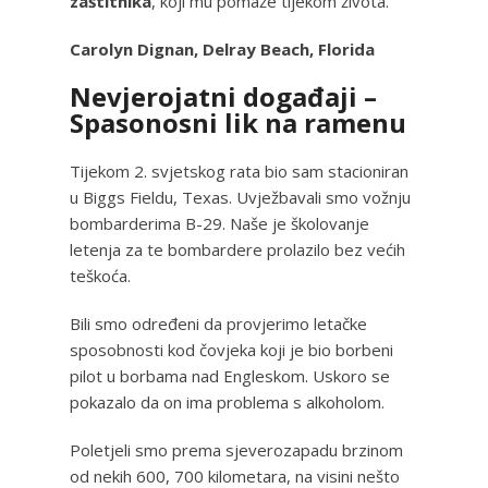
zaštitnika
, koji mu pomaže tijekom života.
Carolyn Dignan, Delray Beach, Florida
Nevjerojatni događaji –
Spasonosni lik na ramenu
Tijekom 2. svjetskog rata bio sam stacioniran
u Biggs Fieldu, Texas. Uvježbavali smo vožnju
bombarderima B-29. Naše je školovanje
letenja za te bombardere prolazilo bez većih
teškoća.
Bili smo određeni da provjerimo letačke
sposobnosti kod čovjeka koji je bio borbeni
pilot u borbama nad Engleskom. Uskoro se
pokazalo da on ima problema s alkoholom.
Poletjeli smo prema sjeverozapadu brzinom
od nekih 600, 700 kilometara, na visini nešto