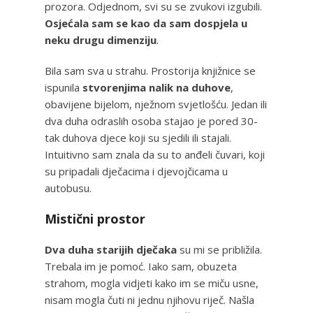
prozora. Odjednom, svi su se zvukovi izgubili.
Osjećala sam se kao da sam dospjela u
neku drugu dimenziju
.
Bila sam sva u strahu. Prostorija knjižnice se
ispunila
stvorenjima nalik na duhove
,
obavijene bijelom, nježnom svjetlošću. Jedan ili
dva duha odraslih osoba stajao je pored 30-
tak duhova djece koji su sjedili ili stajali.
Intuitivno sam znala da su to anđeli čuvari, koji
su pripadali dječacima i djevojčicama u
autobusu.
Mistični prostor
Dva duha starijih dječaka
su mi se približila.
Trebala im je pomoć. Iako sam, obuzeta
strahom, mogla vidjeti kako im se miču usne,
nisam mogla čuti ni jednu njihovu riječ. Našla