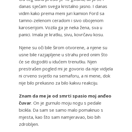
danas sjećam svega kristalno jasno. I danas
vidim kako prema meni juri kamion Ford sa
tamno-zelenom ceradom i sivo obojenom
karoserijom. Vozila ga je neka žena, sva u
panici. Imala je kratku, sivu, kovrčavu kosu.
Njene su oči bile širom otvorene, a njene su
usne bile razjapljene u strahu pred onim što
će se dogoditi u idućem trenutku. Njen
prestrašen pogled mi je govorio da nije vidjela
ni crveno svjetlo na semaforu, a ni mene, dok
nije bilo prekasno za bilo kakvu reakciju.
Znam da me je od smrti spasio moj anđeo
čuvar
. On je gurnulo moju nogu s pedale
bicikla. Da sam se samo malo pomaknuo s
mjesta, kao što sam namjeravao, bio bih
zdrobljen.