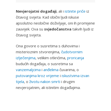
Nevjerojatni događaji
, ali i
istinite priče
iz
čitavog svijeta. Kad obični ljudi iskuse
apsolutno neobične doživljaje, oni ih promijene
zauvijek. Ova su
svjedočanstva
takvih ljudi iz
čitavog svijeta.
Ona govore o susretima s duhovima i
misterioznim stvorenjima,
čudotvornim
izlječenjima
, velikim otkrićima,
proricanja
budućih događaja, o susretima sa
vanzemaljcima
i
anđelima
čuvarima, o
putovanjima kroz vrijeme
i
iskustvima izvan
tijela
, o
životu nakon smrti
i drugim
nevjerojatnim, ali istinitim događajima.