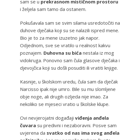
sam se u
prekrasnom mističnom prostoru
i željela sam tamo da ostanem.
Pokušavala sam se svim silama usredotočiti na
duhove dječaka koji su se nalazili ispred mene.
Bio je to za mene izuzetno jak napor.
Odjednom, sve se vratilo u realnost kakvu
poznajem.
Duhovna su bića
nestala iz mog
vidokruga. Ponovno sam čula glasove dječaka i
djevojčica koji su došli posuditi ili vratiti knjige.
Kasnije, u školskom uredu, čula sam da dječak
Narcisso ipak nije umro. Bile su mu slomljene
obje noge, ali drugih ozljeda nije imao. Za
nekoliko se mjeseci vratio u školske klupe.
Ovi nevjerojatni događaji
viđenja anđela
čuvara
su predivni i nezaboravni. Posve sam
uvjerena da
svatko od nas ima svog anđela