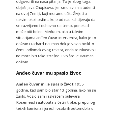
odgovoriti na naša pitanja. To je zbog toga,
objašnjava Chopicova, jer smo svi mi studenti
na ovoj Zemlji, koji moramo učiti. Živjeti u
takvim okolnostima koje od nas zahtijevaju da
se razvijamo i duhovno rastemo, ponekad
može biti bolno. Međutim, ako u takvim
situacijama anđeo čuvar intervenira, kako je to
doživio i Richard Bauman dok je vozio bicikl, o
čemu odlomak ovog teksta, onda to iskustvo i
ne mora biti tako strašno. Evo što je Bauman
doživio.
Anđeo čuvar mu spasio život
Anđeo čuvar
mi je spasio život
1955.
godine, kad sam bio star 13 godina. Jako mi se
žurilo. Vozio sam raskršćem bulevara
Rosemead i autoputa s četiri trake, prepunog
teških kamiona i jurećih osobnih automobila u