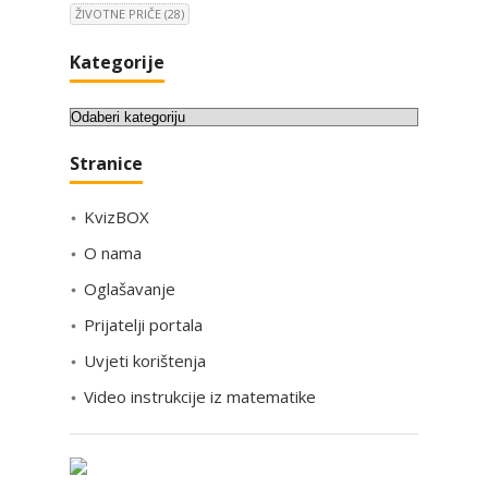
ŽIVOTNE PRIČE
(28)
Kategorije
K
a
Stranice
t
e
KvizBOX
g
o
O nama
r
Oglašavanje
i
Prijatelji portala
j
e
Uvjeti korištenja
Video instrukcije iz matematike