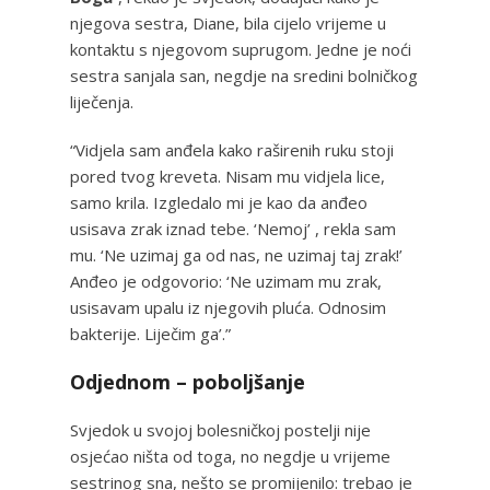
njegova sestra, Diane, bila cijelo vrijeme u
kontaktu s njegovom suprugom. Jedne je noći
sestra sanjala san, negdje na sredini bolničkog
liječenja.
“Vidjela sam anđela kako raširenih ruku stoji
pored tvog kreveta. Nisam mu vidjela lice,
samo krila. Izgledalo mi je kao da anđeo
usisava zrak iznad tebe. ‘Nemoj’ , rekla sam
mu. ‘Ne uzimaj ga od nas, ne uzimaj taj zrak!’
Anđeo je odgovorio: ‘Ne uzimam mu zrak,
usisavam upalu iz njegovih pluća. Odnosim
bakterije. Liječim ga’.”
Odjednom – poboljšanje
Svjedok u svojoj bolesničkoj postelji nije
osjećao ništa od toga, no negdje u vrijeme
sestrinog sna, nešto se promijenilo: trebao je