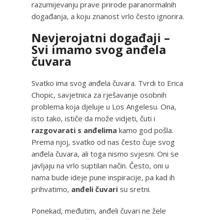
razumijevanju prave prirode paranormalnih
događanja, a koju znanost vrlo često ignorira.
Nevjerojatni događaji –
Svi imamo svog anđela
čuvara
Svatko ima svog anđela čuvara. Tvrdi to Erica
Chopic, savjetnica za rješavanje osobnih
problema koja djeluje u Los Angelesu. Ona,
isto tako, ističe da može vidjeti, čuti i
razgovarati s anđelima
kamo god pošla.
Prema njoj, svatko od nas često čuje svog
anđela čuvara, ali toga nismo svjesni. Oni se
javljaju na vrlo suptilan način. Često, oni u
nama bude ideje pune inspiracije, pa kad ih
prihvatimo,
anđeli čuvari
su sretni.
Ponekad, međutim, anđeli čuvari ne žele