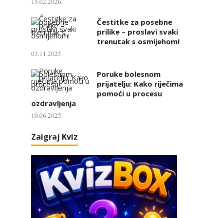
15.02.2026.
Čestitke za posebne
prilike – proslavi svaki
trenutak s osmijehom!
03.11.2025.
Poruke bolesnom
prijatelju: Kako riječima
pomoći u procesu
ozdravljenja
10.06.2025.
Zaigraj Kviz