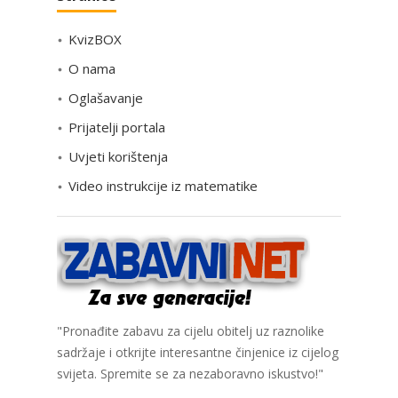
e
KvizBOX
g
o
O nama
r
Oglašavanje
i
Prijatelji portala
j
e
Uvjeti korištenja
Video instrukcije iz matematike
"Pronađite zabavu za cijelu obitelj uz raznolike
sadržaje i otkrijte interesantne činjenice iz cijelog
svijeta. Spremite se za nezaboravno iskustvo!"