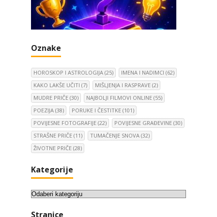
Oznake
HOROSKOP I ASTROLOGIJA
(25)
IMENA I NADIMCI
(62)
KAKO LAKŠE UČITI
(7)
MIŠLJENJA I RASPRAVE
(2)
MUDRE PRIČE
(30)
NAJBOLJI FILMOVI ONLINE
(55)
POEZIJA
(38)
PORUKE I ČESTITKE
(101)
POVIJESNE FOTOGRAFIJE
(22)
POVIJESNE GRAĐEVINE
(30)
STRAŠNE PRIČE
(11)
TUMAČENJE SNOVA
(32)
ŽIVOTNE PRIČE
(28)
Kategorije
K
a
Stranice
t