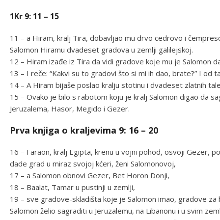
1Kr 9: 11 – 15
11 – a Hiram, kralj Tira, dobavljao mu drvo cedrovo i čempresov
Salomon Hiramu dvadeset gradova u zemlji galilejskoj.
12 – Hiram izađe iz Tira da vidi gradove koje mu je Salomon dar
13 – I reče: “Kakvi su to gradovi što si mi ih dao, brate?” I od
14 – A Hiram bijaše poslao kralju stotinu i dvadeset zlatnih tal
15 – Ovako je bilo s rabotom koju je kralj Salomon digao da sag
Jeruzalema, Hasor, Megido i Gezer.
Prva knjiga o kraljevima 9: 16 – 20
16 – Faraon, kralj Egipta, krenu u vojni pohod, osvoji Gezer, pop
dade grad u miraz svojoj kćeri, ženi Salomonovoj,
17 – a Salomon obnovi Gezer, Bet Horon Donji,
18 – Baalat, Tamar u pustinji u zemlji,
19 – sve gradove-skladišta koje je Salomon imao, gradove za bo
Salomon želio sagraditi u Jeruzalemu, na Libanonu i u svim zem