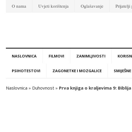
O nama
Uvjeti korištenja
Oglašavanje
Prijatelji
NASLOVNICA
FILMOVI
ZANIMLJIVOSTI
KORISNI
PSIHOTESTOVI
ZAGONETKE I MOZGALICE
SMIJEŠNE 
Naslovnica
»
Duhovnost
»
Prva knjiga o kraljevima 9: Biblija