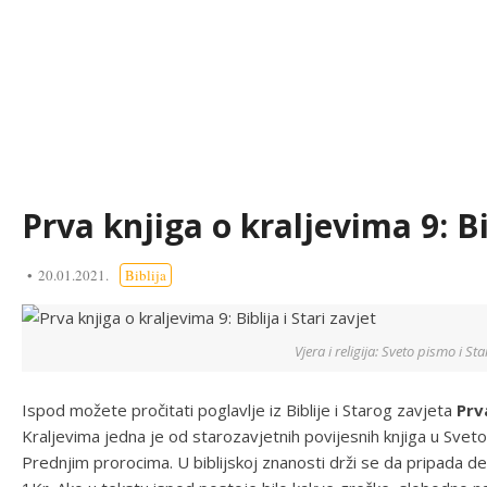
Prva knjiga o kraljevima 9: Bib
20.01.2021.
Biblija
Vjera i religija: Sveto pismo i Sta
Ispod možete pročitati poglavlje iz Biblije i Starog zavjeta
Prv
Kraljevima jedna je od starozavjetnih povijesnih knjiga u Sve
Prednjim prorocima. U biblijskoj znanosti drži se da pripada d