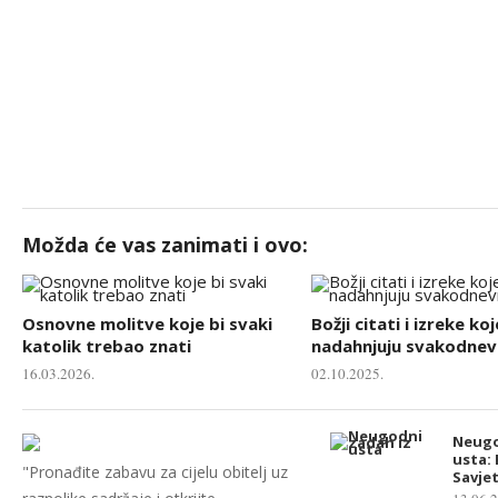
Možda će vas zanimati i ovo:
Osnovne molitve koje bi svaki
Božji citati i izreke koj
katolik trebao znati
nadahnjuju svakodnevn
16.03.2026.
02.10.2025.
Neugo
usta: 
"Pronađite zabavu za cijelu obitelj uz
Savjet