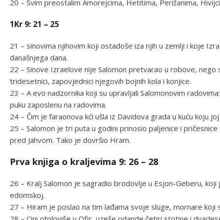
20 – Svim preostalim Amorejcima, Hetitima, Perižanima, Hivijcima 
1Kr 9: 21 – 25
21 – sinovima njihovim koji ostadoše iza njih u zemlji i koje Izr
današnjega dana.
22 – Sinove Izraelove nije Salomon pretvarao u robove, nego su
tridesetnici, zapovjednici njegovih bojnih kola i konjice.
23 – A evo nadzornika koji su upravljali Salomonovim radovima: 
puku zaposlenu na radovima.
24 – Čim je faraonova kći ušla iz Davidova grada u kuću koju jo
25 – Salomon je tri puta u godini prinosio paljenice i pričesnice 
pred Jahvom. Tako je dovršio Hram.
Prva knjiga o kraljevima 9: 26 – 28
26 – Kralj Salomon je sagradio brodovlje u Esjon-Geberu, koji j
edomskoj.
27 – Hiram je poslao na tim lađama svoje sluge, mornare koji
28 – Oni otploviše u Ofir, uzeše odande četiri stotine i dvades