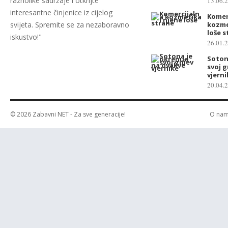
raznolike sadržaje i otkrijte
13.06.
interesantne činjenice iz cijelog
Komer
svijeta. Spremite se za nezaboravno
kozme
loše s
iskustvo!"
26.01.
Soton
svoj 
vjerni
20.04.
© 2026
Zabavni NET
- Za sve generacije!
O na