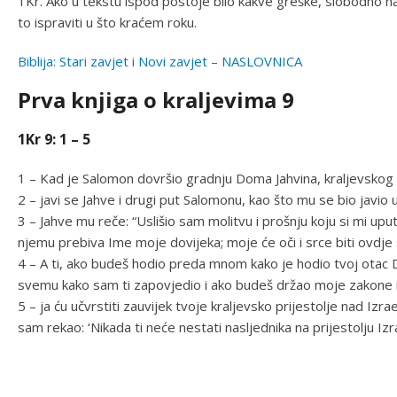
1Kr. Ako u tekstu ispod postoje bilo kakve greške, slobodno 
to ispraviti u što kraćem roku.
Biblija: Stari zavjet i Novi zavjet – NASLOVNICA
Prva knjiga o kraljevima 9
1Kr 9: 1 – 5
1 – Kad je Salomon dovršio gradnju Doma Jahvina, kraljevskog d
2 – javi se Jahve i drugi put Salomonu, kao što mu se bio javio 
3 – Jahve mu reče: “Uslišio sam molitvu i prošnju koju si mi up
njemu prebiva Ime moje dovijeka; moje će oči i srce biti ovdje
4 – A ti, ako budeš hodio preda mnom kako je hodio tvoj otac D
svemu kako sam ti zapovjedio i ako budeš držao moje zakone 
5 – ja ću učvrstiti zauvijek tvoje kraljevsko prijestolje nad 
sam rekao: ‘Nikada ti neće nestati nasljednika na prijestolju Izr