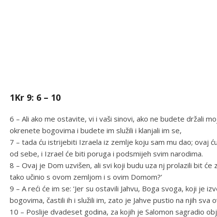
1Kr 9: 6 – 10
6 – Ali ako me ostavite, vi i vaši sinovi, ako ne budete držali 
okrenete bogovima i budete im služili i klanjali im se,
7 – tada ću istrijebiti Izraela iz zemlje koju sam mu dao; ova
od sebe, i Izrael će biti poruga i podsmijeh svim narodima.
8 – Ovaj je Dom uzvišen, ali svi koji budu uza nj prolazili bit će 
tako učinio s ovom zemljom i s ovim Domom?’
9 – A reći će im se: ‘Jer su ostavili Jahvu, Boga svoga, koji je iz
bogovima, častili ih i služili im, zato je Jahve pustio na njih sva o
10 – Poslije dvadeset godina, za kojih je Salomon sagradio obj