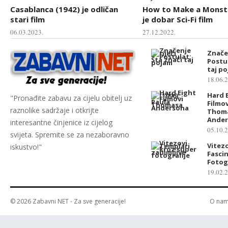
Casablanca (1942) je odličan
How to Make a Monste
stari film
je dobar Sci-Fi film
06.03.2023.
27.12.2022.
Značen
Postul
taj p
18.06.
Hard E
"Pronađite zabavu za cijelu obitelj uz
Filmov
raznolike sadržaje i otkrijte
Thom
Ande
interesantne činjenice iz cijelog
05.10.
svijeta. Spremite se za nezaboravno
Vitezo
iskustvo!"
Fasci
Fotog
19.02.
© 2026
Zabavni NET
- Za sve generacije!
O na