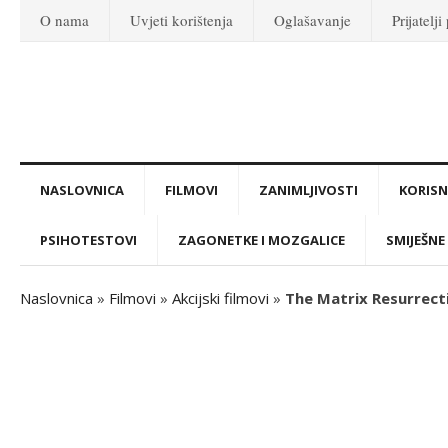
O nama
Uvjeti korištenja
Oglašavanje
Prijatelji
NASLOVNICA
FILMOVI
ZANIMLJIVOSTI
KORISNI
PSIHOTESTOVI
ZAGONETKE I MOZGALICE
SMIJEŠNE 
Naslovnica
»
Filmovi
»
Akcijski filmovi
»
The Matrix Resurrecti