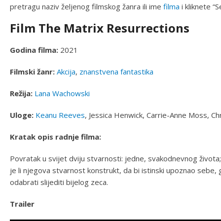
pretragu naziv željenog filmskog žanra ili ime
filma
i kliknete “S
Film The Matrix Resurrections
Godina filma:
2021
Filmski žanr:
Akcija
,
znanstvena fantastika
Režija:
Lana Wachowski
Uloge:
Keanu Reeves
, Jessica Henwick, Carrie-Anne Moss, Chri
Kratak opis radnje filma:
Povratak u svijet dviju stvarnosti: jedne, svakodnevnog života; 
je li njegova stvarnost konstrukt, da bi istinski upoznao seb
odabrati slijediti bijelog zeca.
Trailer