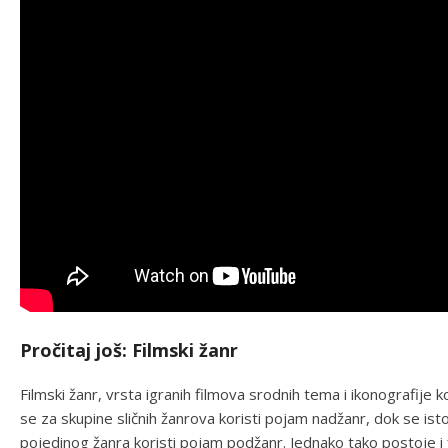
Pročitaj još: Filmski žanr
Filmski žanr, vrsta igranih filmova srodnih tema i ikonografije
se za skupine sličnih žanrova koristi pojam nadžanr, dok se 
pojedinog žanra koristi pojam podžanr. Jednako tako postoje i 