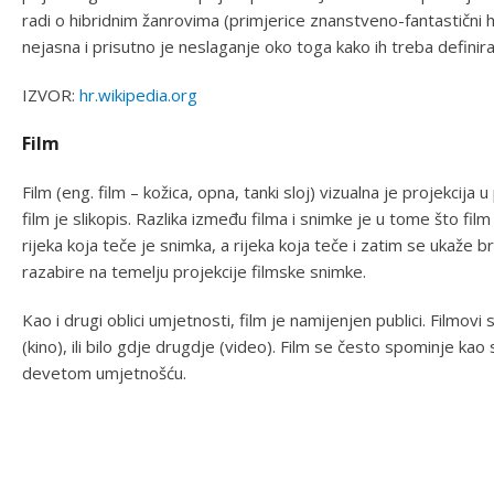
radi o hibridnim žanrovima (primjerice znanstveno-fantastični h
nejasna i prisutno je neslaganje oko toga kako ih treba definirati 
IZVOR:
hr.wikipedia.org
Film
Film (eng. film – kožica, opna, tanki sloj) vizualna je projekcij
film je slikopis. Razlika između filma i snimke je u tome što fil
rijeka koja teče je snimka, a rijeka koja teče i zatim se ukaže b
razabire na temelju projekcije filmske snimke.
Kao i drugi oblici umjetnosti, film je namijenjen publici. Filmo
(kino), ili bilo gdje drugdje (video). Film se često spominje k
devetom umjetnošću.