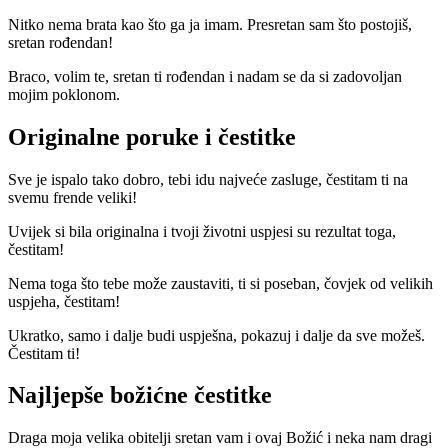
Nitko nema brata kao što ga ja imam. Presretan sam što postojiš,
sretan rođendan!
Braco, volim te, sretan ti rođendan i nadam se da si zadovoljan
mojim poklonom.
Originalne poruke i čestitke
Sve je ispalo tako dobro, tebi idu najveće zasluge, čestitam ti na
svemu frende veliki!
Uvijek si bila originalna i tvoji životni uspjesi su rezultat toga,
čestitam!
Nema toga što tebe može zaustaviti, ti si poseban, čovjek od velikih
uspjeha, čestitam!
Ukratko, samo i dalje budi uspješna, pokazuj i dalje da sve možeš.
Čestitam ti!
Najljepše božićne čestitke
Draga moja velika obitelji sretan vam i ovaj Božić i neka nam dragi