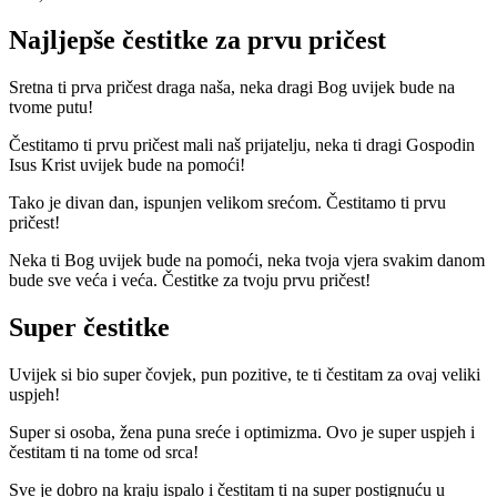
Najljepše čestitke za prvu pričest
Sretna ti prva pričest draga naša, neka dragi Bog uvijek bude na
tvome putu!
Čestitamo ti prvu pričest mali naš prijatelju, neka ti dragi Gospodin
Isus Krist uvijek bude na pomoći!
Tako je divan dan, ispunjen velikom srećom. Čestitamo ti prvu
pričest!
Neka ti Bog uvijek bude na pomoći, neka tvoja vjera svakim danom
bude sve veća i veća. Čestitke za tvoju prvu pričest!
Super čestitke
Uvijek si bio super čovjek, pun pozitive, te ti čestitam za ovaj veliki
uspjeh!
Super si osoba, žena puna sreće i optimizma. Ovo je super uspjeh i
čestitam ti na tome od srca!
Sve je dobro na kraju ispalo i čestitam ti na super postignuću u