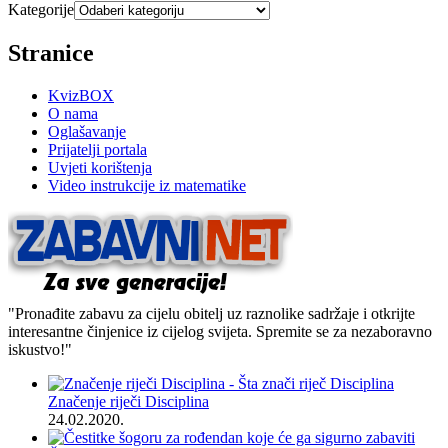
Kategorije
Stranice
KvizBOX
O nama
Oglašavanje
Prijatelji portala
Uvjeti korištenja
Video instrukcije iz matematike
"Pronađite zabavu za cijelu obitelj uz raznolike sadržaje i otkrijte
interesantne činjenice iz cijelog svijeta. Spremite se za nezaboravno
iskustvo!"
Značenje riječi Disciplina
24.02.2020.