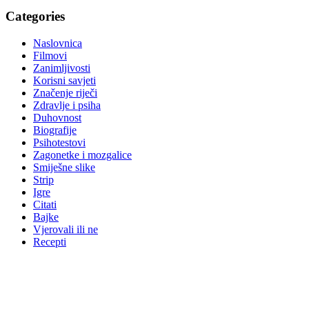
Categories
Naslovnica
Filmovi
Zanimljivosti
Korisni savjeti
Značenje riječi
Zdravlje i psiha
Duhovnost
Biografije
Psihotestovi
Zagonetke i mozgalice
Smiješne slike
Strip
Igre
Citati
Bajke
Vjerovali ili ne
Recepti