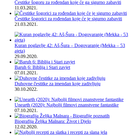
Čestitke šogoru za rođendan koje će ga sigurno zabaviti
11.03.2021.
Čestitke šogorici za rođendan koje će je sigurno zabaviti
21.03.2021.
Kuran poglavlje 42: Aš-Šura – Dogovaranje (Mekka – 53
ajeta)
29.09.2020.
Baruh 6: Biblija i Stari zavjet
07.01.2021.
Duhovne čestitke za imendan koje zadivljuju
30.10.2022.
Unearth (2020): Najbolji filmovi znanstvene fantastike
07.10.2021.
Biografija Željka Malnara: Život i Djelo
12.02.2020.