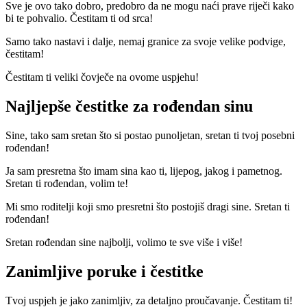
Sve je ovo tako dobro, predobro da ne mogu naći prave riječi kako
bi te pohvalio. Čestitam ti od srca!
Samo tako nastavi i dalje, nemaj granice za svoje velike podvige,
čestitam!
Čestitam ti veliki čovječe na ovome uspjehu!
Najljepše čestitke za rođendan sinu
Sine, tako sam sretan što si postao punoljetan, sretan ti tvoj posebni
rođendan!
Ja sam presretna što imam sina kao ti, lijepog, jakog i pametnog.
Sretan ti rođendan, volim te!
Mi smo roditelji koji smo presretni što postojiš dragi sine. Sretan ti
rođendan!
Sretan rođendan sine najbolji, volimo te sve više i više!
Zanimljive poruke i čestitke
Tvoj uspjeh je jako zanimljiv, za detaljno proučavanje. Čestitam ti!