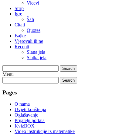
Vicevi
Strip
Igre
Šah
Citati
Quotes
Bajke
Vjerovali ili ne
Recepti
Slana jela
Slatka jela
Search
Menu
Search
Pages
O nama
Uvjeti korištenja
Oglašavanje
Prijatelji portala
KvizBOX
Video instrukcije iz matematike