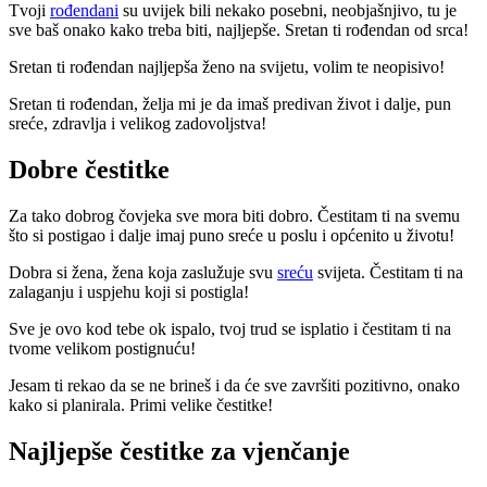
Tvoji
rođendani
su uvijek bili nekako posebni, neobjašnjivo, tu je
sve baš onako kako treba biti, najljepše. Sretan ti rođendan od srca!
Sretan ti rođendan najljepša ženo na svijetu, volim te neopisivo!
Sretan ti rođendan, želja mi je da imaš predivan život i dalje, pun
sreće, zdravlja i velikog zadovoljstva!
Dobre čestitke
Za tako dobrog čovjeka sve mora biti dobro. Čestitam ti na svemu
što si postigao i dalje imaj puno sreće u poslu i općenito u životu!
Dobra si žena, žena koja zaslužuje svu
sreću
svijeta. Čestitam ti na
zalaganju i uspjehu koji si postigla!
Sve je ovo kod tebe ok ispalo, tvoj trud se isplatio i čestitam ti na
tvome velikom postignuću!
Jesam ti rekao da se ne brineš i da će sve završiti pozitivno, onako
kako si planirala. Primi velike čestitke!
Najljepše čestitke za vjenčanje