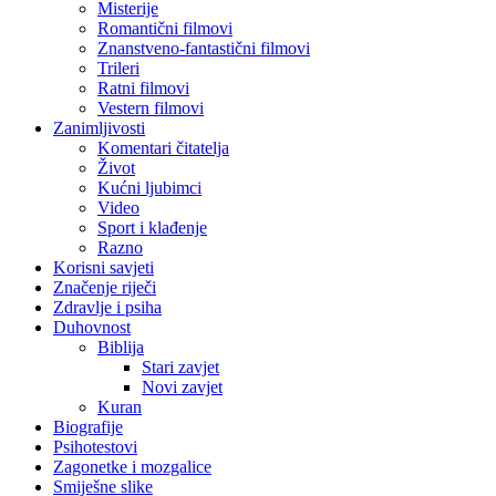
Misterije
Romantični filmovi
Znanstveno-fantastični filmovi
Trileri
Ratni filmovi
Vestern filmovi
Zanimljivosti
Komentari čitatelja
Život
Kućni ljubimci
Video
Sport i klađenje
Razno
Korisni savjeti
Značenje riječi
Zdravlje i psiha
Duhovnost
Biblija
Stari zavjet
Novi zavjet
Kuran
Biografije
Psihotestovi
Zagonetke i mozgalice
Smiješne slike