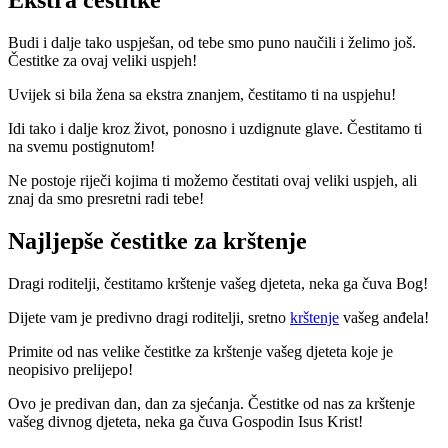
Budi i dalje tako uspješan, od tebe smo puno naučili i želimo još.
Čestitke za ovaj veliki uspjeh!
Uvijek si bila žena sa ekstra znanjem, čestitamo ti na uspjehu!
Idi tako i dalje kroz život, ponosno i uzdignute glave. Čestitamo ti
na svemu postignutom!
Ne postoje riječi kojima ti možemo čestitati ovaj veliki uspjeh, ali
znaj da smo presretni radi tebe!
Najljepše čestitke za krštenje
Dragi roditelji, čestitamo krštenje vašeg djeteta, neka ga čuva Bog!
Dijete vam je predivno dragi roditelji, sretno
krštenje
vašeg anđela!
Primite od nas velike čestitke za krštenje vašeg djeteta koje je
neopisivo prelijepo!
Ovo je predivan dan, dan za sjećanja. Čestitke od nas za krštenje
vašeg divnog djeteta, neka ga čuva Gospodin Isus Krist!