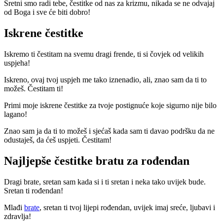
Sretni smo radi tebe, čestitke od nas za krizmu, nikada se ne odvajaj
od Boga i sve će biti dobro!
Iskrene čestitke
Iskremo ti čestitam na svemu dragi frende, ti si čovjek od velikih
uspjeha!
Iskreno, ovaj tvoj uspjeh me tako iznenadio, ali, znao sam da ti to
možeš. Čestitam ti!
Primi moje iskrene čestitke za tvoje postignuće koje sigurno nije bilo
lagano!
Znao sam ja da ti to možeš i sjećaš kada sam ti davao podršku da ne
odustaješ, da ćeš uspjeti. Čestitam!
Najljepše čestitke bratu za rođendan
Dragi brate, sretan sam kada si i ti sretan i neka tako uvijek bude.
Sretan ti rođendan!
Mlađi
brate
, sretan ti tvoj lijepi rođendan, uvijek imaj sreće, ljubavi i
zdravlja!