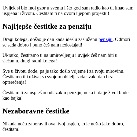
Uvijek si bio moj uzor u svemu i što god sam radio kao ti, imao sam
uspjeha u životu. Čestitam ti na ovom lijepom projektu!
Najljepše čestitke za penziju
Dragi kolega, došao je dan kada ideš u zasluženu
penziju
. Odmori
se sada dobro i puno ćeš nam nedostajati!
Ukratko, čestitamo ti na umirovljenju i uvijek ćeš nam biti u
sjećanju, dragi radni kolega!
Sve u životu dođe, pa je tako došlo vrijeme i za tvoju mirovinu.
Čestitamo ti i uživaj sa svojom obitelji sada svaki dan bez
opterećenja!
Čestitam ti za uspješan odlazak u penziju, neka ti dalje život bude
kao bajka!
Nezaboravne čestitke
Nikada neću zaboraviti ovaj tvoj uspjeh, to je nešto jako dobro,
čestitam!