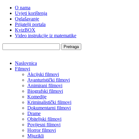
O nama
Uvjeti korištenja
Oglašavanje
Prijatelji portala
KvizBOX
Video instrukcije iz matematike
Pretraga
Naslovnica
Filmovi
Akcijski filmovi
Avanturistički filmovi
Animirani filmovi
Biografski filmovi
Komedije
Kriminalistički filmovi
Dokumentarni filmovi
Drame
Obiteljski filmovi
Povijesni filmovi
Horror filmovi
Mjuzikli