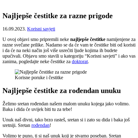
Najljepše čestitke za razne prigode
16.09.2023.
Korisni savjeti
U ovoj objavi smo pripremili neke
najljepše čestitke
namijenjene za
razne svečane prilike. Nadamo se da će vam te čestitke biti od koristi
i da će na neki način još više usrećiti ljude kojima ih budete
upućivali. Objavu smo stavili u kategoriju “Korisni savjeti” i ako vas
zanima, pogledajte neke čestitke za
doktorat
.
Korisne poruke i čestitke
Najljepše čestitke za rođendan unuku
Želimo sretan rođendan našem malom unuku kojega jako volimo.
Baka i dida će uvijek biti tu za tebe!
Unuk naš divni, tako brzo rasteš, sretan si i zato su dida i baka još
sretniji. Sretan
rođendan
!
Volimo te puno, ti si naš unuk koji je stvarno poseban. Sretan