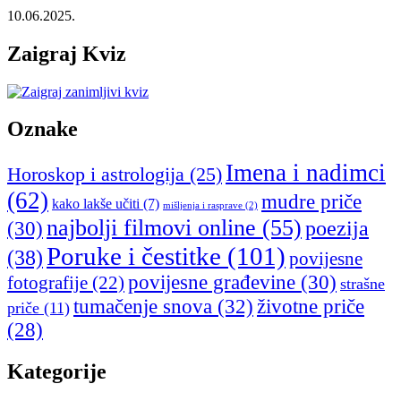
10.06.2025.
Zaigraj Kviz
Oznake
Imena i nadimci
Horoskop i astrologija
(25)
(62)
mudre priče
kako lakše učiti
(7)
mišljenja i rasprave
(2)
najbolji filmovi online
(55)
poezija
(30)
Poruke i čestitke
(101)
(38)
povijesne
povijesne građevine
(30)
fotografije
(22)
strašne
tumačenje snova
(32)
životne priče
priče
(11)
(28)
Kategorije