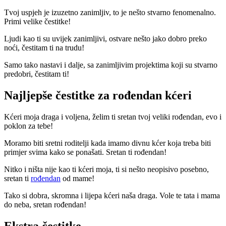
Tvoj uspjeh je izuzetno zanimljiv, to je nešto stvarno fenomenalno.
Primi velike čestitke!
Ljudi kao ti su uvijek zanimljivi, ostvare nešto jako dobro preko
noći, čestitam ti na trudu!
Samo tako nastavi i dalje, sa zanimljivim projektima koji su stvarno
predobri, čestitam ti!
Najljepše čestitke za rođendan kćeri
Kćeri moja draga i voljena, želim ti sretan tvoj veliki rođendan, evo i
poklon za tebe!
Moramo biti sretni roditelji kada imamo divnu kćer koja treba biti
primjer svima kako se ponašati. Sretan ti rođendan!
Nitko i ništa nije kao ti kćeri moja, ti si nešto neopisivo posebno,
sretan ti
rođendan
od mame!
Tako si dobra, skromna i lijepa kćeri naša draga. Vole te tata i mama
do neba, sretan rođendan!
Ekstra čestitke