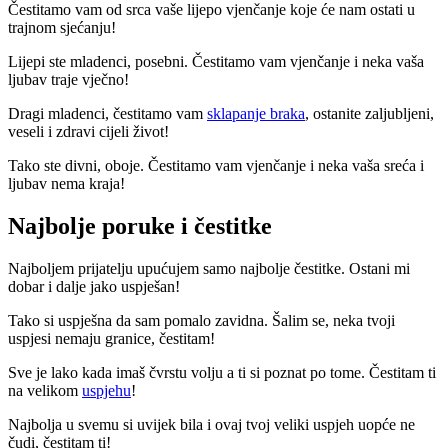
Čestitamo vam od srca vaše lijepo vjenčanje koje će nam ostati u
trajnom sjećanju!
Lijepi ste mladenci, posebni. Čestitamo vam vjenčanje i neka vaša
ljubav traje vječno!
Dragi mladenci, čestitamo vam
sklapanje braka
, ostanite zaljubljeni,
veseli i zdravi cijeli život!
Tako ste divni, oboje. Čestitamo vam vjenčanje i neka vaša sreća i
ljubav nema kraja!
Najbolje poruke i čestitke
Najboljem prijatelju upućujem samo najbolje čestitke. Ostani mi
dobar i dalje jako uspješan!
Tako si uspješna da sam pomalo zavidna. Šalim se, neka tvoji
uspjesi nemaju granice, čestitam!
Sve je lako kada imaš čvrstu volju a ti si poznat po tome. Čestitam ti
na velikom
uspjehu
!
Najbolja u svemu si uvijek bila i ovaj tvoj veliki uspjeh uopće ne
čudi, čestitam ti!