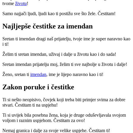
tvome
životu
!
Samo najjači ljudi, ljudi kao ti postižu sve što žele. Čestitam!
Najljepše čestitke za imendan
Sretan ti imendan dragi naš prijatelju, tvoje ime je super naravno kao
i ti!
Želim ti sretan imendan, uživaj i dalje u životu kao i do sada!
Sretan imendan prijatelju moj, želim ti sve najbolje u životu i dalje!
Ženo, sretan ti
imendan
, ime je lijepo naravno kao i ti!
Zakon poruke i čestitke
Ti si nešto neopisivo, čovjek koji treba biti primjer svima za dobre
stvari. Čestitam ti na uspjehu!
Ti si uvijek bila posebna žena, koja je druge oduševljavala svojom
voljom i raznim uspjehom. Čestitam za ovo!
Nemaj granica i dalje za svoje velike uspjehe. Čestitam ti!