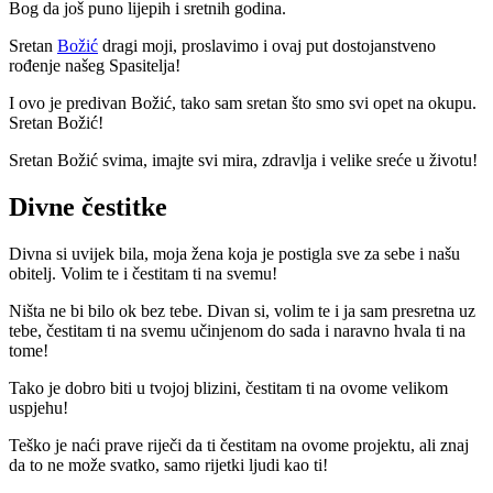
Bog da još puno lijepih i sretnih godina.
Sretan
Božić
dragi moji, proslavimo i ovaj put dostojanstveno
rođenje našeg Spasitelja!
I ovo je predivan Božić, tako sam sretan što smo svi opet na okupu.
Sretan Božić!
Sretan Božić svima, imajte svi mira, zdravlja i velike sreće u životu!
Divne čestitke
Divna si uvijek bila, moja žena koja je postigla sve za sebe i našu
obitelj. Volim te i čestitam ti na svemu!
Ništa ne bi bilo ok bez tebe. Divan si, volim te i ja sam presretna uz
tebe, čestitam ti na svemu učinjenom do sada i naravno hvala ti na
tome!
Tako je dobro biti u tvojoj blizini, čestitam ti na ovome velikom
uspjehu!
Teško je naći prave riječi da ti čestitam na ovome projektu, ali znaj
da to ne može svatko, samo rijetki ljudi kao ti!