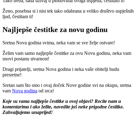
Tako treba, sada uživaj u plodovima svoga uspjeha, čestitam ti!
Ženo, posebna si i nisi tek tako odabrana u veliko društvo uspješnih
ljud, čestitam ti!
Najljepše čestitke za novu godinu
Sretna Nova godina svima, neka vam se sve želje ostvare!
Želim vam samo najljepše čestitke za ovu Novu godinu, neka vam
snovi postanu stvarnost!
Dragi prijatelji, sretna Nova godina i neka vaše obitelji budu
presretne!
Sretan sam što smo i ovaj doček Nove godine svi na okupu, sretna
vam
Nova godina
od srca!
Koje su vama najljepše čestitke u ovoj objavi? Recite nam u
komentarima i ako želite, navedite još neke prigodne čestitke.
Zahvaljujemo unaprijed!