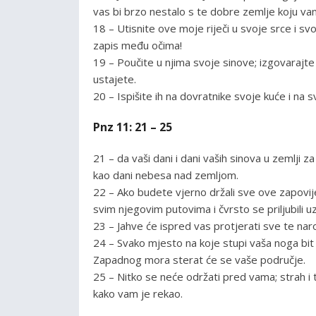
vas bi brzo nestalo s te dobre zemlje koju va
18 – Utisnite ove moje riječi u svoje srce i sv
zapis među očima!
19 – Poučite u njima svoje sinove; izgovarajte i
ustajete.
20 – Ispišite ih na dovratnike svoje kuće i na s
Pnz 11: 21 – 25
21 – da vaši dani i dani vaših sinova u zemlji 
kao dani nebesa nad zemljom.
22 – Ako budete vjerno držali sve ove zapovijedi
svim njegovim putovima i čvrsto se priljubili u
23 – Jahve će ispred vas protjerati sve te nar
24 – Svako mjesto na koje stupi vaša noga bit ć
Zapadnog mora sterat će se vaše područje.
25 – Nitko se neće održati pred vama; strah i t
kako vam je rekao.