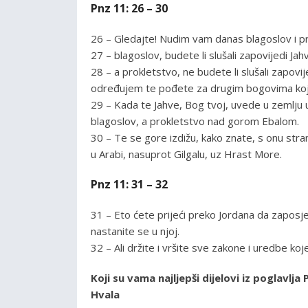
Pnz 11: 26 – 30
26 – Gledajte! Nudim vam danas blagoslov i pr
27 – blagoslov, budete li slušali zapovijedi J
28 – a prokletstvo, ne budete li slušali zapov
određujem te pođete za drugim bogovima kojih
29 – Kada te Jahve, Bog tvoj, uvede u zemlju 
blagoslov, a prokletstvo nad gorom Ebalom.
30 – Te se gore izdižu, kako znate, s onu str
u Arabi, nasuprot Gilgalu, uz Hrast More.
Pnz 11: 31 – 32
31 – Eto ćete prijeći preko Jordana da zaposj
nastanite se u njoj.
32 – Ali držite i vršite sve zakone i uredbe ko
Koji su vama najljepši dijelovi iz poglavl
Hvala