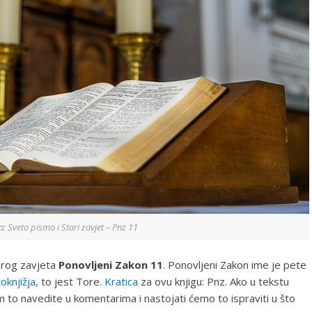
ija: Sveto pismo i Stari zavjet – Pnz 11
tarog zavjeta
Ponovljeni Zakon 11
. Ponovljeni Zakon ime je pete
oknjižja
, to jest Tore.
Kratica
za ovu knjigu: Pnz. Ako u tekstu
 to navedite u komentarima i nastojati ćemo to ispraviti u što