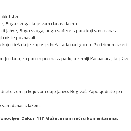
okletstvo:
ahve, Boga svoga, koje vam danas dajem;
ijedi Jahve, Boga svoga, nego sađete s puta koji vam danas
 niste poznavali.
u koju ideš da je zaposjedneš, tada nad gorom Gerizimom izreci
anu Jordana, za putom prema zapadu, u zemlji Kanaanaca, koji žive
ednete zemlju koju vam daje Jahve, Bog vaš. Zaposjednite je i
je vam danas izlažem.
ja Ponovljeni Zakon 11? Možete nam reći u komentarima.