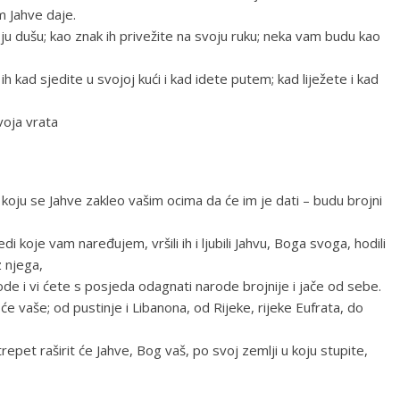
m Jahve daje.
oju dušu; kao znak ih privežite na svoju ruku; neka vam budu kao
h kad sjedite u svojoj kući i kad idete putem; kad liježete i kad
voja vrata
za koju se Jahve zakleo vašim ocima da će im je dati – budu brojni
 koje vam naređujem, vršili ih i ljubili Jahvu, Boga svoga, hodili
z njega,
ode i vi ćete s posjeda odagnati narode brojnije i jače od sebe.
e vaše; od pustinje i Libanona, od Rijeke, rijeke Eufrata, do
repet raširit će Jahve, Bog vaš, po svoj zemlji u koju stupite,