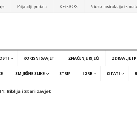
nje
Prijatelji portala
KvizBOX
Video instrukcije iz ma
OSTI
KORISNI SAVJETI
ZNAČENJE RIJEČI
ZDRAVLJE I 
CE
SMIJEŠNE SLIKE
STRIP
IGRE
CITATI
B
: Biblija i Stari zavjet