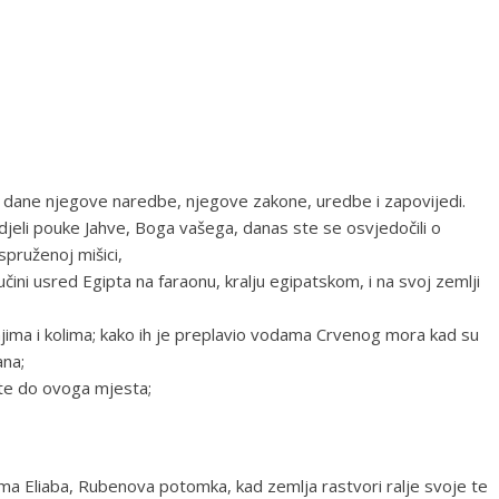
sve dane njegove naredbe, njegove zakone, uredbe i zapovijedi.
i vidjeli pouke Jahve, Boga vašega, danas ste se osvjedočili o
spruženoj mišici,
čini usred Egipta na faraonu, kralju egipatskom, i na svoj zemlji
onjima i kolima; kako ih je preplavio vodama Crvenog mora kad su
ana;
oste do ovoga mjesta;
ima Eliaba, Rubenova potomka, kad zemlja rastvori ralje svoje te