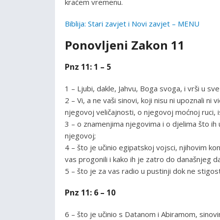
kraćem vremenu.
Biblija: Stari zavjet i Novi zavjet – MENU
Ponovljeni Zakon 11
Pnz 11: 1 – 5
1 – Ljubi, dakle, Jahvu, Boga svoga, i vrši u 
2 – Vi, a ne vaši sinovi, koji nisu ni upoznali n
njegovoj veličajnosti, o njegovoj moćnoj ruci, i
3 – o znamenjima njegovima i o djelima što ih u
njegovoj;
4 – što je učinio egipatskoj vojsci, njihovim k
vas progonili i kako ih je zatro do današnjeg d
5 – što je za vas radio u pustinji dok ne stig
Pnz 11: 6 – 10
6 – što je učinio s Datanom i Abiramom, sinov