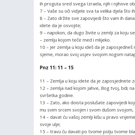
ih proguta sred svega Izraela, njih i njihove obi
7 – Vaše su oči vidjele sva ta velika djela što ih
8 – Zato držite sve zapovijedi što vam ih dan
idete da je osvojite;
9 – napokon, da dugo živite u zemlji za koju s
– zemlju kojom teče med i mlijeko.
10 – Jer zemlja u koju ideš da je zaposjedneš ni
sjeme, morao svoj usjev svojom nogom natapa
Pnz 11: 11 – 15
11 – Zemlja u koju idete da je zaposjednete ze
12 – zemlja nad kojom Jahve, Bog tvoj, bdi; na
svršetka godine.
13 – Zato, ako doista poslušate zapovijedi koje
mu svim srcem svojim i svom dušom svojom,
14 – davat ću vašoj zemlji kišu u pravo vrijeme: 
svoje ulje;
15 – travu ću davati po tvome polju tvome blagu.