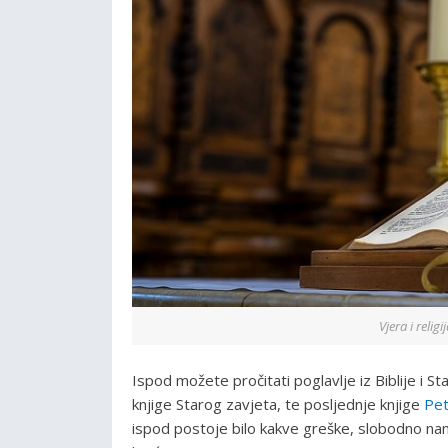
Vjera i relig
Ispod možete pročitati poglavlje iz Biblije i S
knjige Starog zavjeta, te posljednje knjige
Pet
ispod postoje bilo kakve greške, slobodno nam