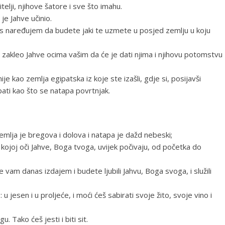
telji, njihove šatore i sve što imahu.
 je Jahve učinio.
as naređujem da budete jaki te uzmete u posjed zemlju u koju
e zakleo Jahve ocima vašim da će je dati njima i njihovu potomstvu
je kao zemlja egipatska iz koje ste izašli, gdje si, posijavši
ti kao što se natapa povrtnjak.
mlja je bregova i dolova i natapa je dažd nebeski;
 kojoj oči Jahve, Boga tvoga, uvijek počivaju, od početka do
 vam danas izdajem i budete ljubili Jahvu, Boga svoga, i služili
u jesen i u proljeće, i moći ćeš sabirati svoje žito, svoje vino i
 Tako ćeš jesti i biti sit.