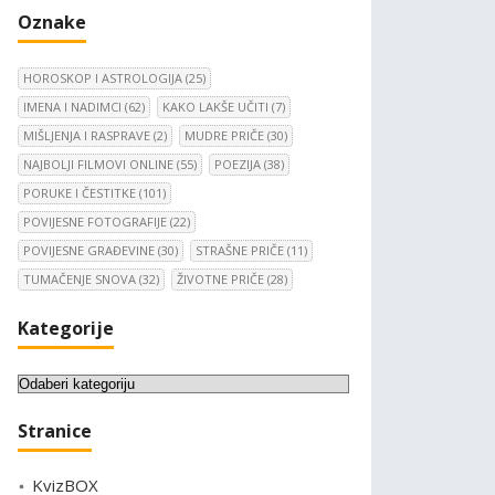
Oznake
HOROSKOP I ASTROLOGIJA
(25)
IMENA I NADIMCI
(62)
KAKO LAKŠE UČITI
(7)
MIŠLJENJA I RASPRAVE
(2)
MUDRE PRIČE
(30)
NAJBOLJI FILMOVI ONLINE
(55)
POEZIJA
(38)
PORUKE I ČESTITKE
(101)
POVIJESNE FOTOGRAFIJE
(22)
POVIJESNE GRAĐEVINE
(30)
STRAŠNE PRIČE
(11)
TUMAČENJE SNOVA
(32)
ŽIVOTNE PRIČE
(28)
Kategorije
K
a
Stranice
t
e
KvizBOX
g