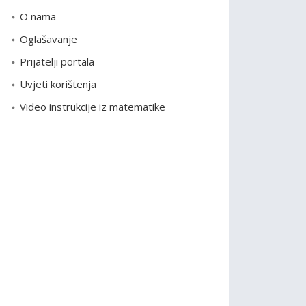
o
O nama
r
Oglašavanje
i
Prijatelji portala
j
e
Uvjeti korištenja
Video instrukcije iz matematike